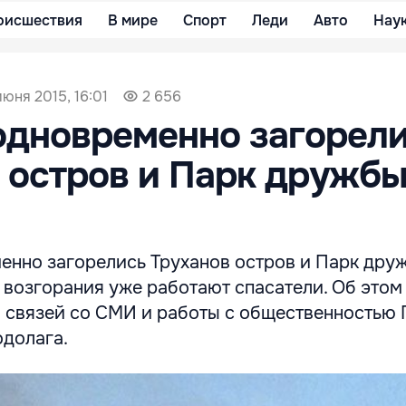
оисшествия
В мире
Спорт
Леди
Авто
Нау
июня 2015, 16:01
2 656
одновременно загорел
 остров и Парк дружб
менно загорелись Труханов остров и Парк дру
е возгорания уже работают спасатели. Об это
а связей со СМИ и работы с общественностью
одолага.