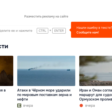
Разместить рекламу на сайте
Нашли ошибку в тексте
+
делите ее и нажмите
CTRL
ENTER
Сообщите нам!
сти
ия в
Атаки в Чёрном море ударили
Иран и Оман согл
по мировым поставкам зерна и
маршрут для судо
нефти
Ормузском проли
вчера
вчера