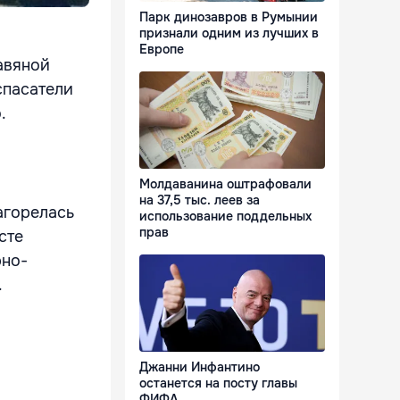
Парк динозавров в Румынии
признали одним из лучших в
Европе
авяной
 спасатели
.
Молдаванина оштрафовали
на 37,5 тыс. леев за
агорелась
использование поддельных
прав
сте
рно-
.
Джанни Инфантино
останется на посту главы
ФИФА