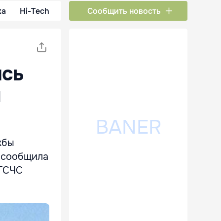
ка
Hi-Tech
Сообщить новость
ись
ы
жбы
м сообщила
 ГСЧС