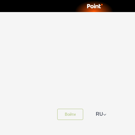
⌵
RU
Войти