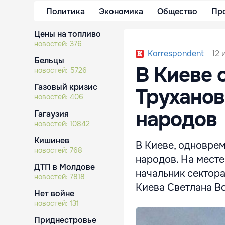
Политика
Экономика
Общество
Пр
Цены на топливо
новостей:
376
12 
Korrespondent
Бельцы
В Киеве 
новостей:
5726
Газовый кризис
Труханов
новостей:
406
народов
Гагаузия
новостей:
10842
Кишинев
В Киеве, одновре
новостей:
768
народов. На мест
ДТП в Молдове
начальник сектор
новостей:
7818
Киева Светлана В
Нет войне
новостей:
131
Приднестровье