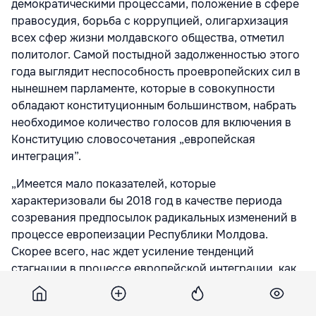
демократическими процессами, положение в сфере
правосудия, борьба с коррупцией, олигархизация
всех сфер жизни молдавского общества, отметил
политолог. Самой постыдной задолженностью этого
года выглядит неспособность проевропейских сил в
нынешнем парламенте, которые в совокупности
обладают конституционным большинством, набрать
необходимое количество голосов для включения в
Конституцию словосочетания „европейская
интеграция”.
„Имеется мало показателей, которые
характеризовали бы 2018 год в качестве периода
созревания предпосылок радикальных изменений в
процессе европеизации Республики Молдова.
Скорее всего, нас ждет усиление тенденций
стагнации в процессе европейской интеграции, как
прямой результат парламентских выборов,
предстоящих в следующем году. Создание