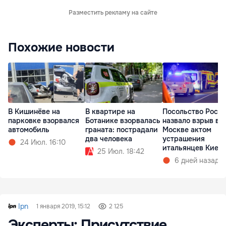
Разместить рекламу на сайте
Похожие новости
В Кишинёве на
В квартире на
Посольство Росс
парковке взорвался
Ботанике взорвалась
назвало взрыв в
автомобиль
граната: пострадали
Москве актом
два человека
устрашения
24 Июл. 16:10
итальянцев Киев
25 Июл. 18:42
6 дней назад
Ipn
1 января 2019, 15:12
2 125
Эксперты: Присутствие