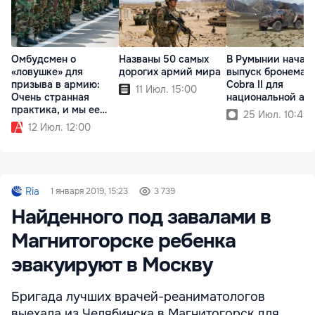
Омбудсмен о
Названы 50 самых
В Румынии начал
«ловушке» для
дорогих армий мира
выпуск бронемаш
призыва в армию:
Cobra II для
11 Июл. 15:00
Очень странная
национальной ар
практика, и мы ее
25 Июл. 10:45
проверяем
12 Июл. 12:00
Ria
1 января 2019, 15:23
3 739
Найденного под завалами в
Магнитогорске ребенка
эвакуируют в Москву
Бригада лучших врачей-реаниматологов
выехала из Челябинска в Магнитогорск для