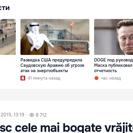
сти
Разведка США предупредила
DOGE под руковод
Саудовскую Аравию об угрозе
Маска публиковал
атак на энергообъекты
отчетность
41 минута назад
час назад
2015, 13:19
8 712
sc cele mai bogate vrăji