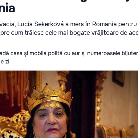
nia
vacia, Lucia Sekerková a mers în Romania pentru 
pre cum trăiesc cele mai bogate vrăjitoare de aco
adă casa și mobila polită cu aur și numeroasele bijuter
e zi.