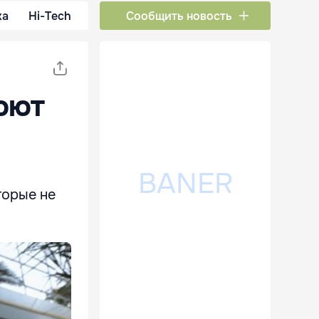
ка
Hi-Tech
Сообщить новость
оют
торые не