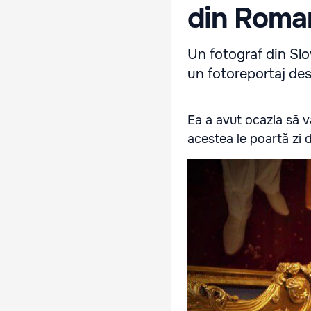
din Roma
Un fotograf din Slo
un fotoreportaj des
Ea a avut ocazia să v
acestea le poartă zi d