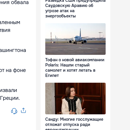
Разведка США предупредила
ения обвала
Саудовскую Аравию об
угрозе атак на
энергообъекты
авленным
твия
Вашингтона
Тофан о новой авиакомпании
Polaris: Нашли старый
ют на фоне
самолет и хотят летать в
Египет
извали
 Греции.
Санду: Многие госслужащие
отложат отпуска ради
евроинтеграции