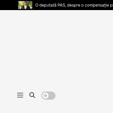
O deputată PAS, despre o compensație pent