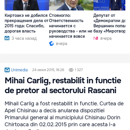
Киртоакэ не добился
Стояногло:
Депутат от
прекращения дела от
Ответственность
«Демократии дом
2015 года: Спасибо,
начинается с
Вершинин попал 
дорогая власть
руководства - или не
базу «Миротворц
начинается вовсе
3 часа назад
вчера
вчера
Unimedia
24 июня 2015, 16:26
1 327
Mihai Carlig, restabilit in functie
de pretor al sectorului Rascani
Mihail Carlig a fost restabilit in functie. Curtea de
Apel Chisinau a decis anularea dispozitiei
Primarului general al municipiului Chisinau Dorin
Chirtoaca din 02.02.2015 prin care acesta l-a