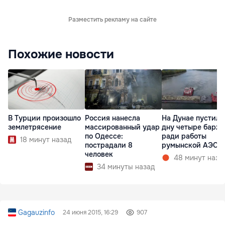
Разместить рекламу на сайте
Похожие новости
В Турции произошло
Россия нанесла
На Дунае пустили
землетрясение
массированный удар
дну четыре барж
по Одессе:
ради работы
18 минут назад
пострадали 8
румынской АЭС
человек
48 минут наза
34 минуты назад
Gagauzinfo
24 июня 2015, 16:29
907