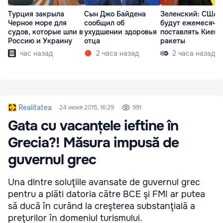
Турция закрыла
Сын Джо Байдена
Зеленский: США
Черное море для
сообщил об
будут ежемесячн
судов, которые шли в
ухудшении здоровья
поставлять Киеву
Россию и Украину
отца
ракеты
час назад
2 часа назад
2 часа назад
Realitatea
24 июня 2015, 16:29
991
Gata cu vacanțele ieftine în
Grecia?! Măsura impusă de
guvernul grec
Una dintre soluţiile avansate de guvernul grec
pentru a plăti datoria către BCE şi FMI ar putea
să ducă în curând la creşterea substanţială a
preţurilor în domeniul turismului.