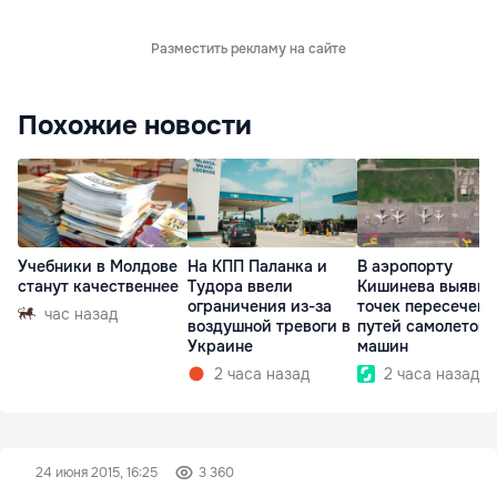
Разместить рекламу на сайте
Похожие новости
Учебники в Молдове
На КПП Паланка и
В аэропорту
станут качественнее
Тудора ввели
Кишинева выявили
ограничения из-за
точек пересечени
час назад
воздушной тревоги в
путей самолетов 
Украине
машин
2 часа назад
2 часа назад
24 июня 2015, 16:25
3 360