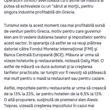
Operatorii turistici avertizează că o astfel de măsură ar
putea să echivaleze cu un “sărut al morţii„ pentru
singura industrie profitabilă din Grecia.
Turismul este la acest moment cea mai profitabilă sursă
de venituri pentru Grecia, motiv pentru care guvernul
elen are în vedere dublarea taxelor şi impozitelor pentru
acest sector, în speranţa că astfel se va reuşi plătirea
datoriei către Fondul Monetar Internaţional (FMI) şi
Banca Centrală Europeană (BCE). Măsura ar urma să
vizeze hotelurile şi restaurantele, notează Daily Mail. O
astfel de măsură va duce automat şi la creşterea
tarifelor practicate, iar turiştii vor fi nevoiţi să plătească
mai mult pentru o masă la restaurant sau pentru cazare.
Astfel, impozitele pentru restaurante ar urma să crească
de la 13% la 23%, iar pentru hotelieri de la 6,5% la 13%.
O altă propunere, susţinută de premierul elen Alexis
Tsipras, vizează creşterea impozitului în cazul mai