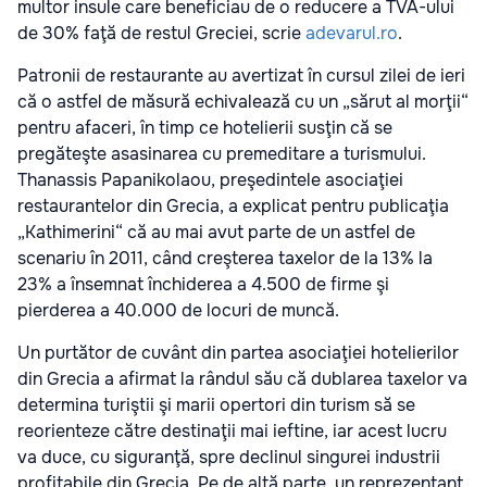
multor insule care beneficiau de o reducere a TVA-ului
de 30% faţă de restul Greciei, scrie
adevarul.ro
.
Patronii de restaurante au avertizat în cursul zilei de ieri
că o astfel de măsură echivalează cu un „sărut al morţii“
pentru afaceri, în timp ce hotelierii susţin că se
pregăteşte asasinarea cu premeditare a turismului.
Thanassis Papanikolaou, preşedintele asociaţiei
restaurantelor din Grecia, a explicat pentru publicaţia
„Kathimerini“ că au mai avut parte de un astfel de
scenariu în 2011, când creşterea taxelor de la 13% la
23% a însemnat închiderea a 4.500 de firme şi
pierderea a 40.000 de locuri de muncă.
Un purtător de cuvânt din partea asociaţiei hotelierilor
din Grecia a afirmat la rândul său că dublarea taxelor va
determina turiştii şi marii opertori din turism să se
reorienteze către destinaţii mai ieftine, iar acest lucru
va duce, cu siguranţă, spre declinul singurei industrii
profitabile din Grecia. Pe de altă parte, un reprezentant