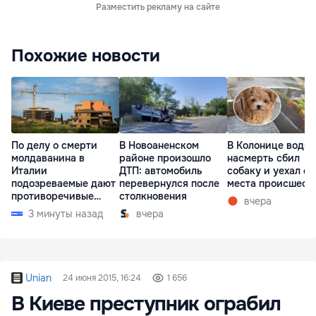
Разместить рекламу на сайте
Похожие новости
По делу о смерти
В Новоаненском
В Колонице водит
молдаванина в
районе произошло
насмерть сбил
Италии
ДТП: автомобиль
собаку и уехал с
подозреваемые дают
перевернулся после
места происшест
противоречивые
столкновения
вчера
показания
3 минуты назад
вчера
Unian
24 июня 2015, 16:24
1 656
В Киеве преступник ограбил