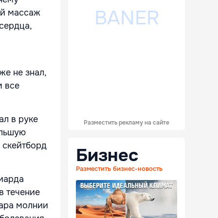
ый массаж
сердца,
же не знал,
м все
ал в руке
Разместить рекламу на сайте
ольшую
о скейтборд
Бизнес
Разместить бизнес-новость
лиарда
в течение
дара молнии