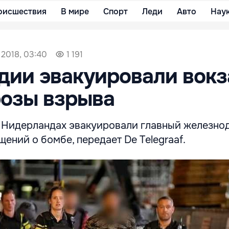
оисшествия
В мире
Спорт
Леди
Авто
Нау
 2018, 03:40
1 191
дии эвакуировали вокз
розы взрыва
в Нидерландах эвакуировали главный железн
щений о бомбе, передает De Telegraaf.