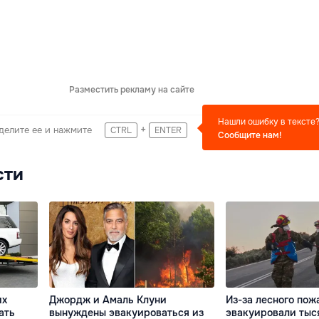
Разместить рекламу на сайте
Нашли ошибку в тексте
+
делите ее и нажмите
CTRL
ENTER
Сообщите нам!
сти
их
Джордж и Амаль Клуни
Из-за лесного пож
ать
вынуждены эвакуироваться из
эвакуировали тыс