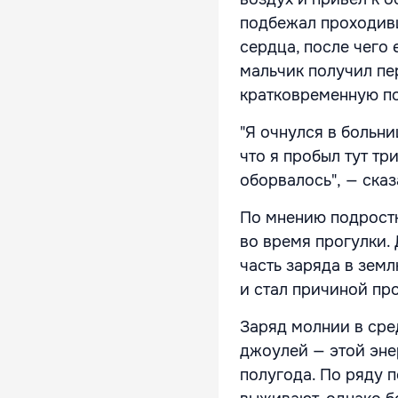
подбежал проходив
сердца, после чего
мальчик получил пер
кратковременную п
"Я очнулся в больни
что я пробыл тут тр
оборвалось", — ска
По мнению подростк
во время прогулки.
часть заряда в зем
и стал причиной пр
Заряд молнии в сре
джоулей — этой эне
полугода. По ряду 