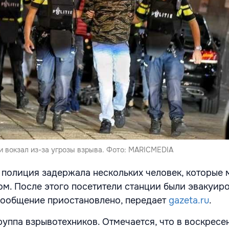
и вокзал из-за угрозы взрыва. Фото: MARICMEDIA
 полиция задержала нескольких человек, которые 
ом. После этого посетители станции были эвакуиро
ообщение приостановлено, передает
gazeta.ru
.
уппа взрывотехников. Отмечается, что в воскресе