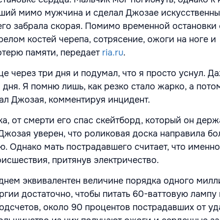
ший мимо мужчина и сделал Джозае искусственн
 его забрала скорая. Помимо временной остановки 
елом костей черепа, сотрясение, ожоги на ноге и
отерю памяти, передает
ria.ru
.
це через три дня и подумал, что я просто уснул. Да
и дня. Я помню лишь, как резко стало жарко, а пото
зал Джозая, комментируя инцидент.
а, от смерти его спас скейтборд, который он держ
 Джозая уверен, что роликовая доска направила б
лю. Однако мать пострадавшего считает, что именн
оисшествия, притянув электричество.
днем эквивалентен величине порядка одного мил
ргии достаточно, чтобы питать 60-ваттовую лампу 
подсчетов, около 90 процентов пострадавших от у