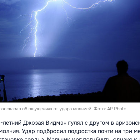
рассказал об ощущениях от удара молнией. Фото: AP Photo
3-летний Джозая Видмэн гулял с другом в аризонс
молния. Удар подбросил подростка почти на три м
становке сердца. Мальчик мог погибнуть, однако к