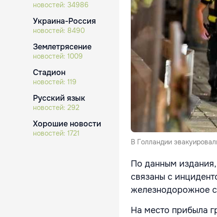
новостей:
34986
Украина-Россия
новостей:
8490
Землетрясение
новостей:
1009
Стадион
новостей:
119
Русский язык
новостей:
292
Хорошие новости
новостей:
1721
В Голландии эвакуировал
По данным издания,
связаны с инцидент
железнодорожное с
На место прибыла гр