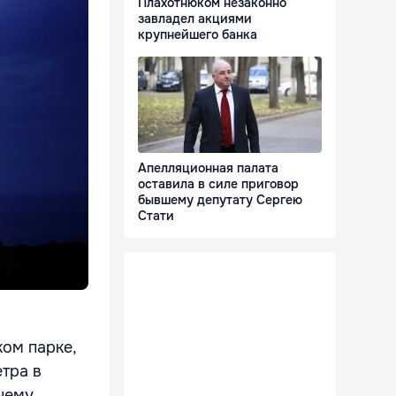
Плахотнюком незаконно
завладел акциями
крупнейшего банка
Апелляционная палата
оставила в силе приговор
бывшему депутату Сергею
Стати
ком парке,
етра в
 нему