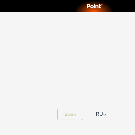
⌵
RU
Войти