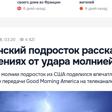
своего дома во Франции
жителей
6 дней назад
6 дней назад
8, 03:20
4 421
ский подросток расск
ниях от удара молние
молнии подросток из США поделился впечатл
 передачи Good Morning America на телеканал