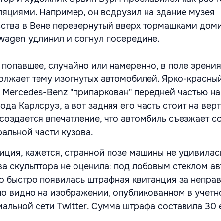
яциями. Например, он водрузил на здание музея
ства в Вене перевернутый вверх тормашками доми
wagen удлинил и согнул посередине.
, попавшее, случайно или намеренно, в поле зрени
олжает тему изогнутых автомобилей. Ярко-красны
 Mercedes-Benz "припаркован" передней частью н
ода Карлсруэ, а вот задняя его часть стоит на вер
 создается впечатление, что автомбиль съезжает со
ральной части кузова.
иция, кажется, странной позе машины не удивилас
ва скульптора не оценила: под лобовым стеклом а
о быстро появилась штрафная квитанция за непра
шо видно на изображении, опубликованном в учетн
иальной сети Twitter. Сумма штрафа составила 30 