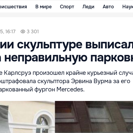
оисшествия
В мире
Спорт
Леди
Авто
Нау
, 16:17
3 301
ии скульптуре выписа
 неправильную парков
е Карлсруэ произошел крайне курьезный случ
оштрафовала скульптора Эрвина Вурма за его
аркованный фургон Mercedes.