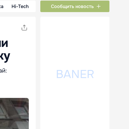
ка
Hi-Tech
Сообщить новость
ли
ку
ай: