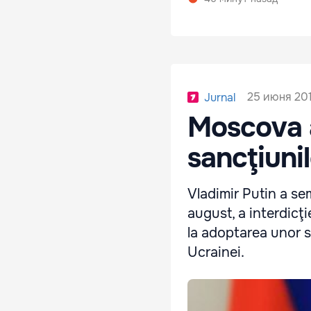
25 июня 201
Jurnal
Moscova a
sancţiuni
Vladimir Putin a se
august, a interdicţ
la adoptarea unor s
Ucrainei.