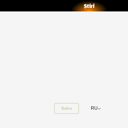
⌵
RU
Войти