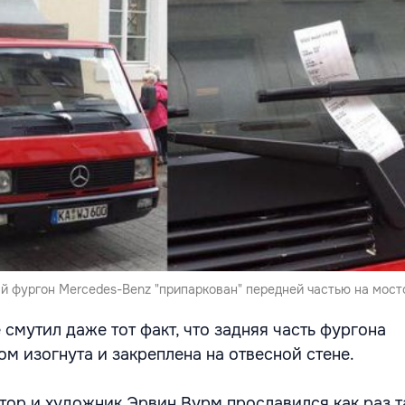
й фургон Mercedes-Benz "припаркован" передней частью на мост
смутил даже тот факт, что задняя часть фургона
м изогнута и закреплена на отвесной стене.
тор и художник Эрвин Вурм прославился как раз 