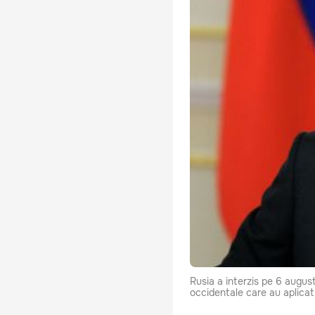
Rusia a interzis pe 6 augus
occidentale care au aplicat