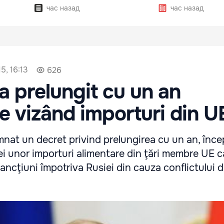
час назад
час назад
5, 16:13
626
 prelungit cu un an
le vizând importuri din U
mnat un decret privind prelungirea cu un an, înc
iei unor importuri alimentare din ţări membre UE 
ancţiuni împotriva Rusiei din cauza conflictului d