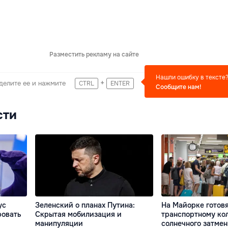
Разместить рекламу на сайте
Нашли ошибку в тексте
+
делите ее и нажмите
CTRL
ENTER
Сообщите нам!
сти
ус
Зеленский о планах Путина:
На Майорке готовя
ровать
Скрытая мобилизация и
транспортному кол
манипуляции
солнечного затме