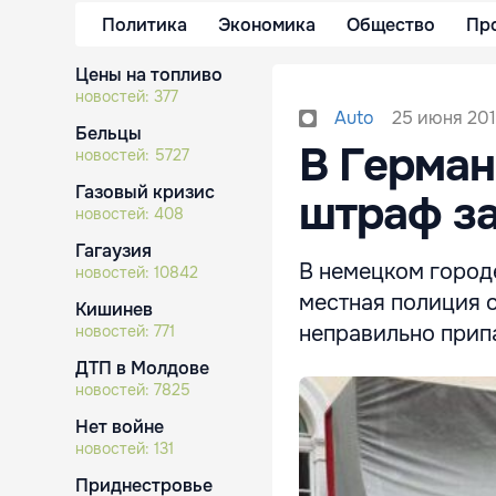
Политика
Экономика
Общество
Пр
Цены на топливо
новостей:
377
25 июня 2015
Auto
Бельцы
В Герман
новостей:
5727
Газовый кризис
штраф за
новостей:
408
Гагаузия
В немецком город
новостей:
10842
местная полиция 
Кишинев
неправильно прип
новостей:
771
ДТП в Молдове
новостей:
7825
Нет войне
новостей:
131
Приднестровье