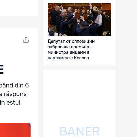
Депутат от оппозиции
забросала премьер-
министра яйцами в
парламенте Косова
E
epând din 6
ca răspuns
in estul