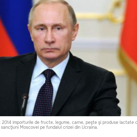
t 2014 importurile de fructe, legume, carne, peşte şi produse lactate 
 sancţiuni Moscovei pe fundalul crizei din Ucraina.