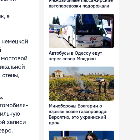
Межрайонные пассажирские
автоперевозки подорожали
к, а
я немецкой
й
Автобусы в Одессу едут
а мостовой
через север Молдовы
тикальной
 стены,
ь,
втомобиля-
Минобороны Болгарии о
взрыве возле газопровода:
вильную
Вероятно, это украинский
ой записи
дрон
евро.