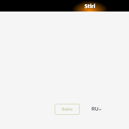
⌵
RU
Войти