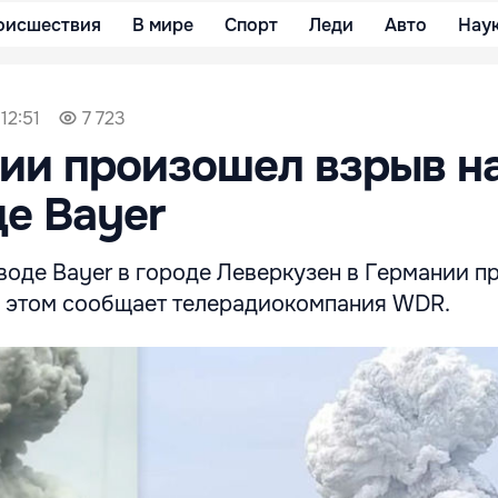
оисшествия
В мире
Спорт
Леди
Авто
Нау
12:51
7 723
ии произошел взрыв н
е Bayer
воде Bayer в городе Леверкузен в Германии 
 этом сообщает телерадиокомпания WDR.