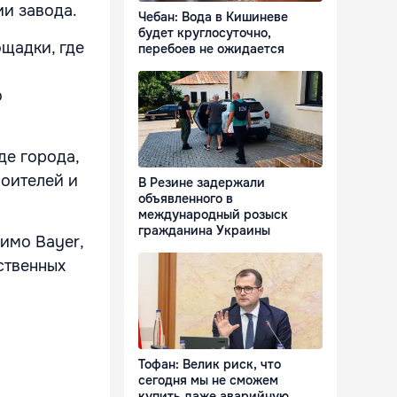
ии завода.
Чебан: Вода в Кишиневе
будет круглосуточно,
щадки, где
перебоев не ожидается
о
де города,
оителей и
В Резине задержали
объявленного в
международный розыск
гражданина Украины
имо Bayer,
ственных
Тофан: Велик риск, что
сегодня мы не сможем
купить даже аварийную