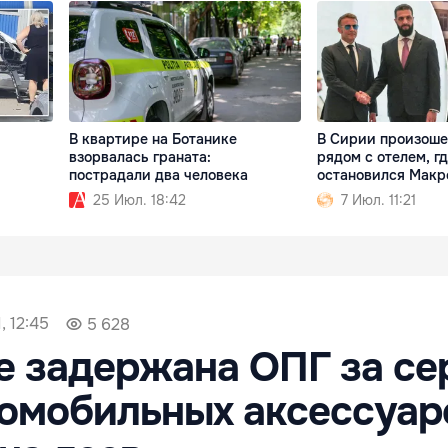
В квартире на Ботанике
В Сирии произоше
взорвалась граната:
рядом с отелем, г
пострадали два человека
остановился Макр
25 Июл. 18:42
7 Июл. 11:21
, 12:45
5 628
е задержана ОПГ за с
омобильных аксессуар