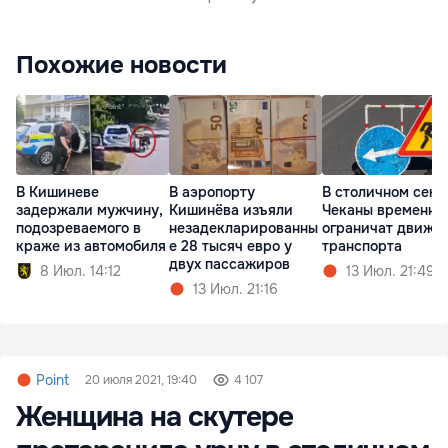
Похожие новости
В Кишиневе
В аэропорту
В столичном сект
задержали мужчину,
Кишинёва изъяли
Чеканы временно
подозреваемого в
незадекларированны
ограничат движе
краже из автомобиля
е 28 тысяч евро у
транспорта
двух пассажиров
8 Июл. 14:12
13 Июл. 21:49
13 Июл. 21:16
Point
20 июля 2021, 19:40
4 107
Женщина на скутере