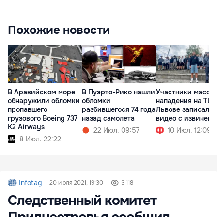
Похожие новости
В Аравийском море
В Пуэрто-Рико нашли
Участники массо
обнаружили обломки
обломки
нападения на ТЦК
пропавшего
разбившегося 74 года
Львове записали
грузового Boeing 737
назад самолета
видео с извинен
K2 Airways
22 Июл. 09:57
10 Июл. 12:09
8 Июл. 22:22
Infotag
20 июля 2021, 19:30
3 118
Следственный комитет