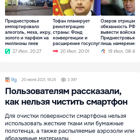
Приднестровье
Тофан планирует
Озеров отрицает
импортировало
реинтеграцию
обязанность РФ
алкоголь, меха, икру,
страны: Фонд
вывести войска и
золото и парфюм на
конвергенции и
Приднестровья: 
миллионы леев
расширение госуслуг
лишь намерения
27 Июл. 20:27
20 Июл. 20:01
19 Июл. 08:49
Rg
20 июля 2021, 19:25
3 397
Пользователям рассказали,
как нельзя чистить смартфон
Для очистки поверхности смартфона нельзя
использовать жесткие ткани или бумажные
полотенца, а также распыляемые аэрозоли или
абразивные материалы.