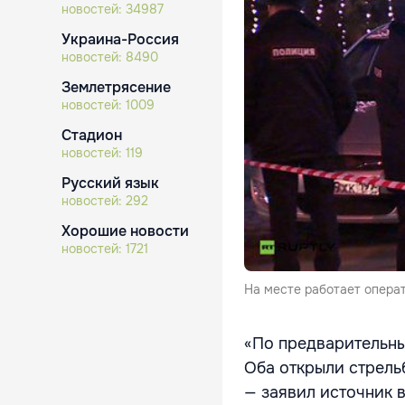
новостей:
34987
Украина-Россия
новостей:
8490
Землетрясение
новостей:
1009
Стадион
новостей:
119
Русский язык
новостей:
292
Хорошие новости
новостей:
1721
На месте работает опера
«По предварительн
Оба открыли стрельб
— заявил источник 