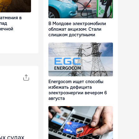
затмения в
пад
В Молдове электромобили
нечной
обложат акцизом: Стали
слишком доступными
Energocom ищет способы
избежать дефицита
электроэнергии вечером 6
августа
ых судах