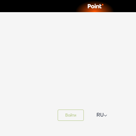
⌵
RU
Войти