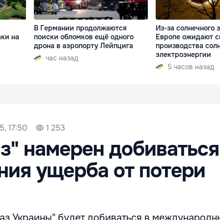
В Германии продолжаются
Из-за солнечного 
ки на
поиски обломков ещё одного
Европе ожидают с
дрона в аэропорту Лейпцига
производства сол
электроэнергии
час назад
5 часов назад
5, 17:50
1 253
з" намерен добиваться
ия ущерба от потери
аз Украины" будет добиваться в международн