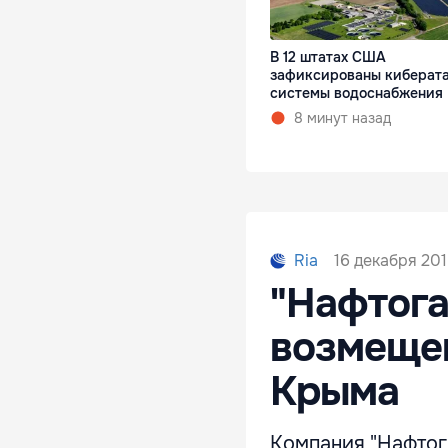
В 12 штатах США
зафиксированы киберата
системы водоснабжения
8 минут назад
16 декабря 201
Ria
"Нафтога
возмещен
Крыма
Компания "Нафтог