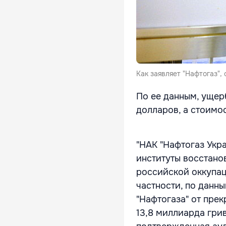
Как заявляет "Нафтогаз",
По ее данным, ущер
долларов, а стоимо
"НАК "Нафтогаз Укр
институты восстано
российской оккупац
частности, по данн
"Нафтогаза" от пре
13,8 миллиарда грив