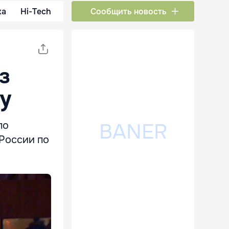
ка
Hi-Tech
Сообщить новость
з
у
по
 России по