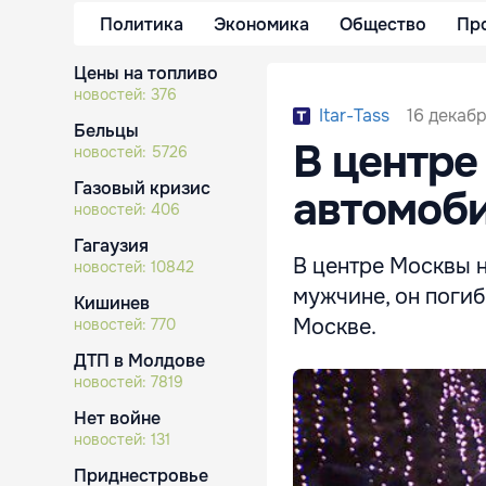
Политика
Экономика
Общество
Пр
Цены на топливо
новостей:
376
16 декабр
Itar-Tass
Бельцы
В центре
новостей:
5726
Газовый кризис
автомоб
новостей:
406
Гагаузия
В центре Москвы 
новостей:
10842
мужчине, он погиб
Кишинев
Москве.
новостей:
770
ДТП в Молдове
новостей:
7819
Нет войне
новостей:
131
Приднестровье