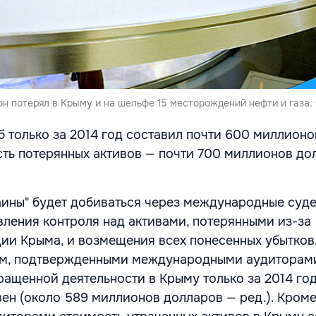
 он потерял в Крыму и на шельфе 15 месторождений нефти и газа. 
б только за 2014 год составил почти 600 миллионо
сть потерянных активов — почти 700 миллионов до
аины" будет добиваться через международные суд
вления контроля над активами, потерянными из-за
ии Крыма, и возмещения всех понесенных убытков.
ым, подтвержденными международными аудиторами
кращенной деятельности в Крыму только за 2014 го
ен (около 589 миллионов долларов — ред.). Кроме