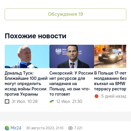
Обсуждения
19
Похожие новости
Дональд Туск:
Сикорский: У России
В Польше 17-летн
Ближайшие 100 дней
нет ресурсов для
молдаванин без п
могут определить
нападения на
въехал на BMW в
исход войны России
Польшу, но они что-
террасу рестора
против Украины
то готовят
5 дней назад
31 Июл. 10:28
12 Июл. 21:30
Mir24
30 августа 2023, 21:10
7 221