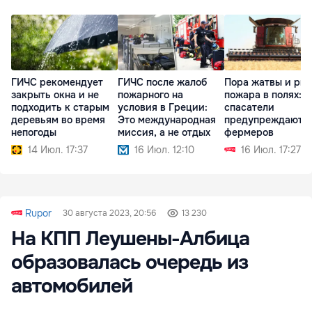
ГИЧС рекомендует
ГИЧС после жалоб
Пора жатвы и ри
закрыть окна и не
пожарного на
пожара в полях:
подходить к старым
условия в Греции:
спасатели
деревьям во время
Это международная
предупреждают
непогоды
миссия, а не отдых
фермеров
14 Июл. 17:37
16 Июл. 12:10
16 Июл. 17:27
Rupor
30 августа 2023, 20:56
13 230
На КПП Леушены-Албица
образовалась очередь из
автомобилей