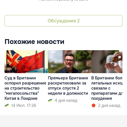
Обсуждения
2
Похожие новости
Суд в Британии
Премьера Британии
В Британии более
оспорил разрешение
раскритиковали за
летальных исходо
на строительство
отпуск спустя 2
связали с
"мегапосольства"
недели в должности
препаратами для
Китая в Лондоне
похудения
4 дня назад
14 Июл. 17:26
2 дня назад