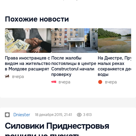
Похожие новости
Права иностранцев с
После жалобы
На Днестре, Прут
видом на жительство
постоялицы в центре
малых реках
в Молдове расширят
Constructorul начали
сохраняется деф
проверку
воды
вчера
вчера
вчера
Dniester
18 декабря 2015, 21:41
3 613
Силовики Приднестровья