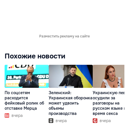
Разместить рекламу на сайте
Похожие новости
По соцсетям
Зеленский:
Украинскую певи
расходится
Украинская оборонка
осудили за
фейковый ролик об
может удвоить
разговоры на
отставке Мерца
объемы
русском языке во
производства
время секса
вчера
вчера
вчера