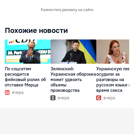
Разместить рекламу на сайте
Похожие новости
По соцсетям
Зеленский:
Украинскую певи
расходится
Украинская оборонка
осудили за
фейковый ролик об
может удвоить
разговоры на
отставке Мерца
объемы
русском языке во
производства
время секса
вчера
вчера
вчера