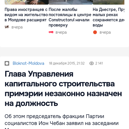
Права иностранцев с
После жалобы
На Днестре, Прут
видом на жительство
постоялицы в центре
малых реках
в Молдове расширят
Constructorul начали
сохраняется деф
проверку
воды
вчера
вчера
вчера
Bloknot-Moldova
18 декабря 2015, 21:32
2 141
Глава Управления
капитального строительства
примэрии незаконно назначен
на должность
Об этом председатель фракции Партии
социалистов Ион Чебан заявил на заседании