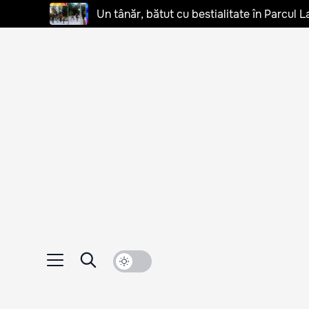
Un tânăr, bătut cu bestialitate în Parcul L