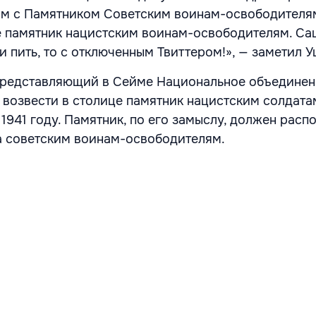
м с Памятником Советским воинам-освободителя
е памятник нацистским воинам-освободителям. Са
ли пить, то с отключенным Твиттером!», — заметил У
представляющий в Сейме Национальное объединен
возвести в столице памятник нацистским солдата
1941 году. Памятник, по его замыслу, должен расп
а советским воинам-освободителям.