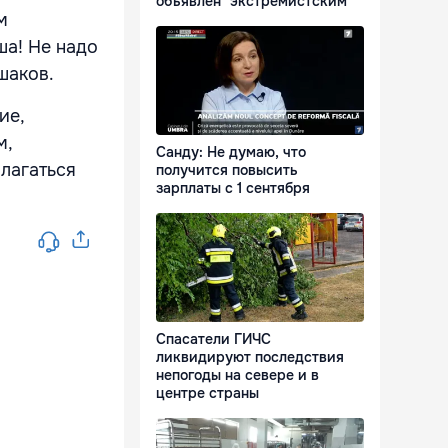
объявлен "экстремистским"
м
ша! Не надо
шаков.
ие,
м,
Санду: Не думаю, что
олагаться
получится повысить
зарплаты с 1 сентября
Спасатели ГИЧС
ликвидируют последствия
непогоды на севере и в
центре страны