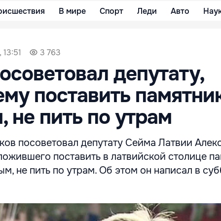
оисшествия
В мире
Спорт
Леди
Авто
Нау
 13:51
3 763
осоветовал депутату,
му поставить памятни
, не пить по утрам
ков посоветовал депутату Сейма Латвии Алек
ложившего поставить в латвийской столице п
м, не пить по утрам. Об этом он написал в суб