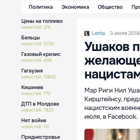
Политика
Экономика
Общество
Пр
Цены на топливо
новостей:
376
3 июля 2016,
Lenta
Бельцы
Ушаков п
новостей:
5726
Газовый кризис
желающе
новостей:
406
нацистам
Гагаузия
новостей:
10842
Кишинев
Мэр Риги Нил Уша
новостей:
770
Кирштейнсу, пред
ДТП в Молдове
нацистским военны
новостей:
7823
июля, в Facebook.
Нет войне
новостей:
131
Приднестровье