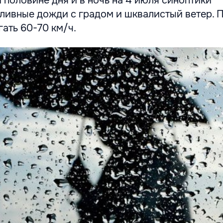
 половине дня и в ночь на 4 июля синоптики
ливные дожди с градом и шквалистый ветер.
гать 60-70 км/ч.