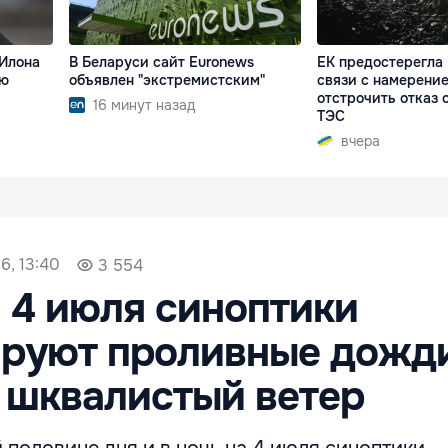
Илона
В Беларуси сайт Euronews
ЕК предостерегла
ую
объявлен "экстремистским"
связи с намерени
отстрочить отказ 
16 минут назад
ТЭС
вчера
6, 13:40
3 554
а 4 июля синоптики
ируют проливные дожди
 шквалистый ветер