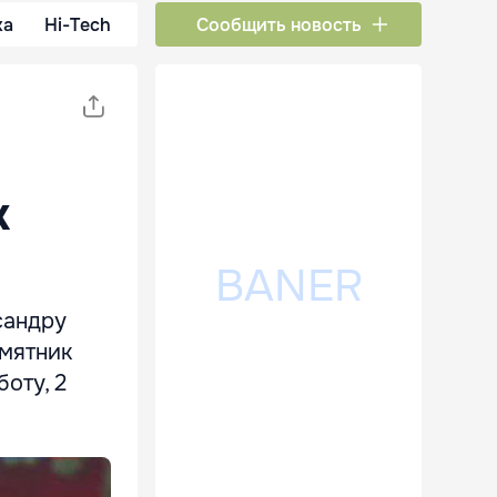
ка
Hi-Tech
Сообщить новость
к
сандру
амятник
боту, 2