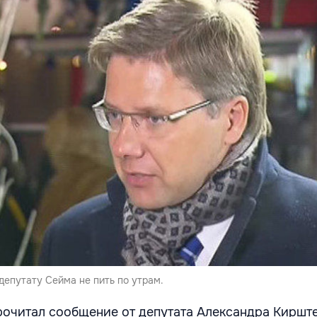
депутату Сейма не пить по утрам.
прочитал сообщение от депутата Александра Киршт