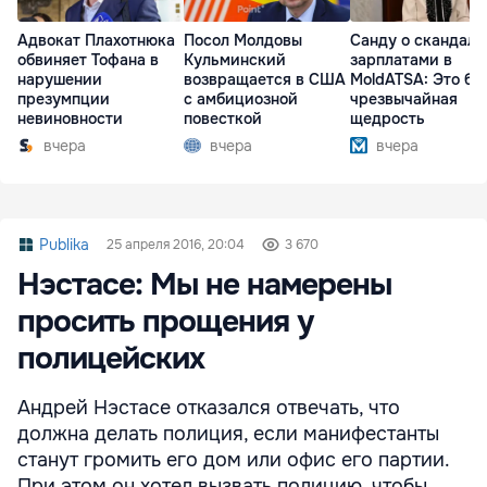
Адвокат Плахотнюка
Посол Молдовы
Санду о скандале
обвиняет Тофана в
Кульминский
зарплатами в
нарушении
возвращается в США
MoldATSA: Это бы
презумпции
с амбициозной
чрезвычайная
невиновности
повесткой
щедрость
вчера
вчера
вчера
Publika
25 апреля 2016, 20:04
3 670
Нэстасе: Мы не намерены
просить прощения у
полицейских
Андрей Нэстасе отказался отвечать, что
должна делать полиция, если манифестанты
станут громить его дом или офис его партии.
При этом он хотел вызвать полицию, чтобы