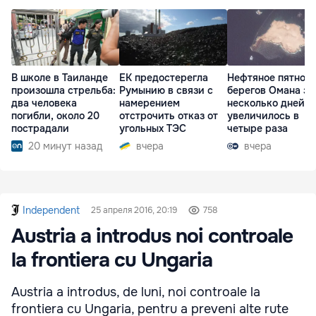
В школе в Таиланде
ЕК предостерегла
Нефтяное пятно у
произошла стрельба:
Румынию в связи с
берегов Омана за
два человека
намерением
несколько дней
погибли, около 20
отстрочить отказ от
увеличилось в
пострадали
угольных ТЭС
четыре раза
20 минут назад
вчера
вчера
Independent
25 апреля 2016, 20:19
758
Austria a introdus noi controale
la frontiera cu Ungaria
Austria a introdus, de luni, noi controale la
frontiera cu Ungaria, pentru a preveni alte rute