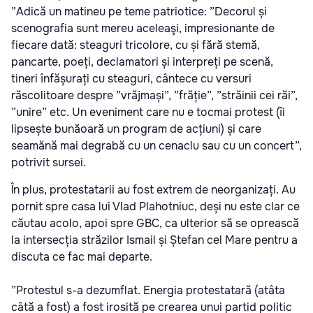
”Adică un matineu pe teme patriotice: ”Decorul și
scenografia sunt mereu aceleaşi, impresionante de
fiecare dată: steaguri tricolore, cu și fără stemă,
pancarte, poeți, declamatori și interpreți pe scenă,
tineri înfășurați cu steaguri, cântece cu versuri
răscolitoare despre ”vrăjmași”, ”frăție”, ”străinii cei răi”,
”unire” etc. Un eveniment care nu e tocmai protest (îi
lipsește bunăoară un program de acțiuni) și care
seamănă mai degrabă cu un cenaclu sau cu un concert”,
potrivit sursei.
În plus, protestatarii au fost extrem de neorganizați. Au
pornit spre casa lui Vlad Plahotniuc, deși nu este clar ce
căutau acolo, apoi spre GBC, ca ulterior să se oprească
la intersecția străzilor Ismail și Ștefan cel Mare pentru a
discuta ce fac mai departe.
”Protestul s-a dezumflat. Energia protestatară (atâta
câtă a fost) a fost irosită pe crearea unui partid politic