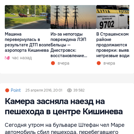
Машина
Из-за непогоды
В Страшенском
перевернулась в
повреждена ЛЭП
районе
результате ДТП возле
Бельцы —
продолжаются
аэропорта Кишинева
Днестровск:
проверки: выявл
восстановление
нетрезвые водит
час назад
займет более недели
вчера
вчера
Point
25 апреля 2016, 20:01
39 582
Камера засняла наезд на
пешехода в центре Кишинева
Сегодня утром на бульваре Штефан чел Маре
автомобиль сбил пешехода, перебегавшего