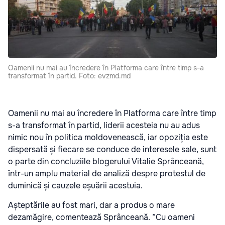
Oamenii nu mai au încredere în Platforma care între timp s-a
transformat în partid. Foto: evzmd.md
Oamenii nu mai au încredere în Platforma care între timp
s-a transformat în partid, liderii acesteia nu au adus
nimic nou în politica moldovenească, iar opoziția este
dispersată și fiecare se conduce de interesele sale, sunt
o parte din concluziile blogerului Vitalie Sprânceană,
într-un amplu material de analiză despre protestul de
duminică și cauzele eșuării acestuia.
Așteptările au fost mari, dar a produs o mare
dezamăgire, comentează Sprânceană. ”Cu oameni