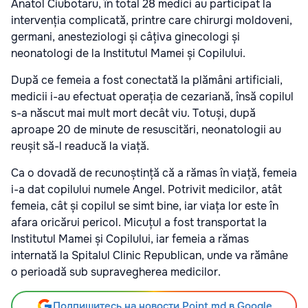
Anatol Ciubotaru, în total 28 medici au participat la
intervenția complicată, printre care chirurgi moldoveni,
germani, anesteziologi și câțiva ginecologi și
neonatologi de la Institutul Mamei și Copilului.
După ce femeia a fost conectată la plămâni artificiali,
medicii i-au efectuat operația de cezariană, însă copilul
s-a născut mai mult mort decât viu. Totuși, după
aproape 20 de minute de resuscitări, neonatologii au
reușit să-l readucă la viață.
Ca o dovadă de recunoștință că a rămas în viață, femeia
i-a dat copilului numele Angel. Potrivit medicilor, atât
femeia, cât și copilul se simt bine, iar viața lor este în
afara oricărui pericol. Micuțul a fost transportat la
Institutul Mamei și Copilului, iar femeia a rămas
internată la Spitalul Clinic Republican, unde va rămâne
o perioadă sub supravegherea medicilor.
Подпишитесь на новости Point.md в Google