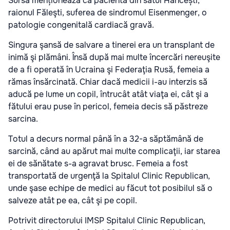
Sursa menționează că pacienta din satul Hâncești,
raionul Făleşti, suferea de sindromul Eisenmenger, o
patologie congenitală cardiacă gravă.
Singura şansă de salvare a tinerei era un transplant de
inimă şi plămâni. Însă după mai multe încercări nereuşite
de a fi operată în Ucraina şi Federaţia Rusă, femeia a
rămas însărcinată. Chiar dacă medicii i-au interzis să
aducă pe lume un copil, întrucât atât viaţa ei, cât şi a
fătului erau puse în pericol, femeia decis să păstreze
sarcina.
Totul a decurs normal până în a 32-a săptămână de
sarcină, când au apărut mai multe complicaţii, iar starea
ei de sănătate s-a agravat brusc. Femeia a fost
transportată de urgenţă la Spitalul Clinic Republican,
unde şase echipe de medici au făcut tot posibilul să o
salveze atât pe ea, cât şi pe copil.
Potrivit directorului IMSP Spitalul Clinic Republican,