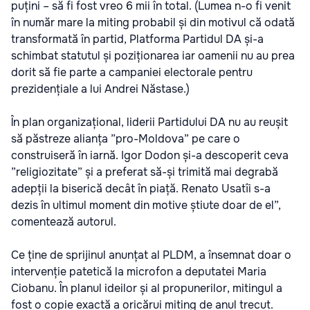
puțini – să fi fost vreo 6 mii în total. (Lumea n-o fi venit
în număr mare la miting probabil și din motivul că odată
transformată în partid, Platforma Partidul DA și-a
schimbat statutul și poziționarea iar oamenii nu au prea
dorit să fie parte a campaniei electorale pentru
prezidențiale a lui Andrei Năstase.)
În plan organizațional, liderii Partidului DA nu au reușit
să păstreze alianța ”pro-Moldova” pe care o
construiseră în iarnă. Igor Dodon și-a descoperit ceva
”religiozitate” și a preferat să-și trimită mai degrabă
adepții la biserică decât în piață. Renato Usatîi s-a
dezis în ultimul moment din motive știute doar de el”,
comentează autorul.
Ce ține de sprijinul anunțat al PLDM, a însemnat doar o
intervenție patetică la microfon a deputatei Maria
Ciobanu. În planul ideilor și al propunerilor, mitingul a
fost o copie exactă a oricărui miting de anul trecut.