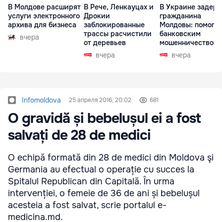
В Молдове расширят
В Рече, Ленкауцах и
В Украине задер
услуги электронного
Дрокии
гражданина
архива для бизнеса
заблокированные
Молдовы: помогал
трассы расчистили
банковским
вчера
от деревьев
мошенничеством 
Чехии
вчера
вчера
Infomoldova
25 апреля 2016, 20:02
681
O gravidă și bebelușul ei a fost
salvați de 28 de medici
O echipă formată din 28 de medici din Moldova şi
Germania au efectual o operație cu succes la
Spitalul Republican din Capitală. În urma
intervenției, o femeie de 36 de ani și bebelușul
acesteia a fost salvat, scrie portalul e-
medicina.md.