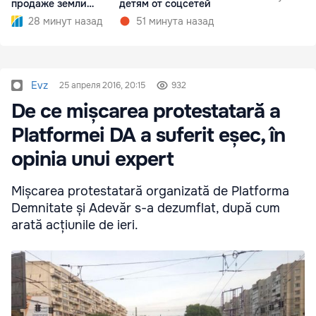
продаже земли
детям от соцсетей
иностранцам
28 минут назад
51 минута назад
Evz
25 апреля 2016, 20:15
932
De ce mișcarea protestatară a
Platformei DA a suferit eșec, în
opinia unui expert
Mișcarea protestatară organizată de Platforma
Demnitate și Adevăr s-a dezumflat, după cum
arată acțiunile de ieri.