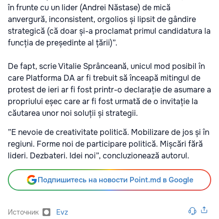
în frunte cu un lider (Andrei Năstase) de mică
anvergură, inconsistent, orgolios și lipsit de gândire
strategică (că doar și-a proclamat primul candidatura la
funcția de președinte al țării)”.
De fapt, scrie Vitalie Sprânceană, unicul mod posibil în
care Platforma DA ar fi trebuit să înceapă mitingul de
protest de ieri ar fi fost printr-o declarație de asumare a
propriului eșec care ar fi fost urmată de o invitație la
căutarea unor noi soluții și strategii.
”E nevoie de creativitate politică. Mobilizare de jos și în
regiuni. Forme noi de participare politică. Mișcări fără
lideri. Dezbateri. Idei noi”, concluzionează autorul.
Подпишитесь на новости Point.md в Google
Источник
Evz