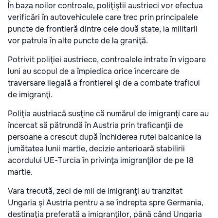
În baza noilor controale, poliţiştii austrieci vor efectua
verificări în autovehiculele care trec prin principalele
puncte de frontieră dintre cele două state, la militarii
vor patrula în alte puncte de la graniţă.
Potrivit poliţiei austriece, controalele intrate în vigoare
luni au scopul de a împiedica orice încercare de
traversare ilegală a frontierei şi de a combate traficul
de imigranţi.
Poliţia austriacă susţine că numărul de imigranţi care au
încercat să pătrundă în Austria prin traficanţii de
persoane a crescut după închiderea rutei balcanice la
jumătatea lunii martie, decizie anterioară stabilirii
acordului UE-Turcia în privinţa imigranţilor de pe 18
martie.
Vara trecută, zeci de mii de imigranţi au tranzitat
Ungaria şi Austria pentru a se îndrepta spre Germania,
destinaţia preferată a imigranţilor, până când Ungaria