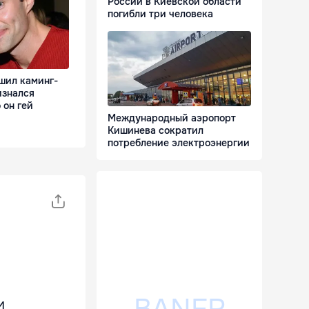
России в Киевской области
погибли три человека
шил каминг-
изнался
 он гей
Международный аэропорт
Кишинева сократил
потребление электроэнергии
и