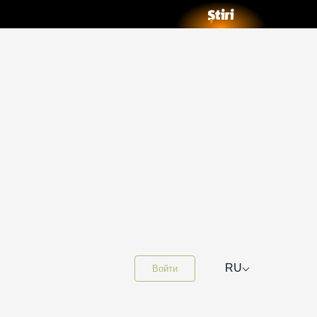
⌵
RU
Войти