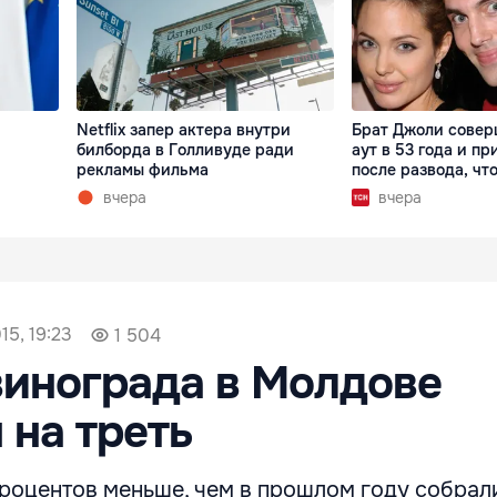
Netflix запер актера внутри
Брат Джоли совер
билборда в Голливуде ради
аут в 53 года и пр
рекламы фильма
после развода, что
вчера
вчера
15, 19:23
1 504
инограда в Молдове
 на треть
процентов меньше, чем в прошлом году собрал