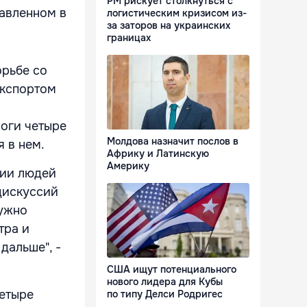
РМ рискует столкнуться с
равленном в
логистическим кризисом из-
за заторов на украинских
границах
орьбе со
экспортом
оги четыре
Молдова назначит послов в
я в нем.
Африку и Латинскую
Америку
нии людей
дискуссий
нужно
тра и
дальше", -
США ищут потенциального
нового лидера для Кубы
етыре
по типу Делси Родригес