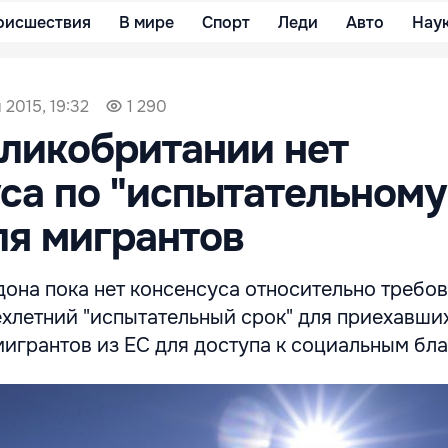
оисшествия
В мире
Спорт
Леди
Авто
Нау
 2015, 19:32
1 290
еликобритании нет
са по "испытательному
ля мигрантов
дона пока нет консенсуса относительно требо
хлетний "испытательный срок" для приехавши
игрантов из ЕС для доступа к социальным бла