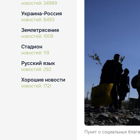
новостей:
34989
Украина-Россия
новостей:
8493
Землетрясение
новостей:
1009
Стадион
новостей:
119
Русский язык
новостей:
292
Хорошие новости
новостей:
1721
Пункт о социальных благ