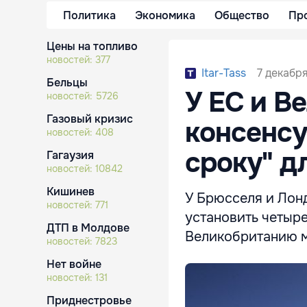
Политика
Экономика
Общество
Пр
Цены на топливо
новостей:
377
7 декабря
Itar-Tass
Бельцы
У ЕС и В
новостей:
5726
Газовый кризис
консенсу
новостей:
408
сроку" д
Гагаузия
новостей:
10842
Кишинев
У Брюсселя и Лон
новостей:
771
установить четыре
ДТП в Молдове
Великобританию м
новостей:
7823
Нет войне
новостей:
131
Приднестровье