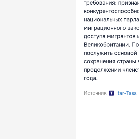
требования: призн
конкурентоспособн
национальных парла
миграционного зако
доступа мигрантов 
Великобритании. По
послужить основой
сохранения страны 
продолжении членст
года.
Источник
Itar-Tass