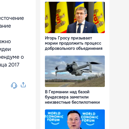
есточение
ание
Игорь Гросу призывает
лжно
мэрии продолжить процесс
добровольного объединения
идеи
рендуме о
нца 2017
В Германии над базой
бундесвера заметили
неизвестные беспилотники