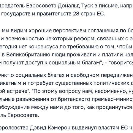
дседатель Евросовета Дональд Туск в письме, нап
государств и правительств 28 стран ЕС.
то мы видим хорошие перспективы соглашения по б
и возможностью некоторых реформ, связанных с 
сегодня нет консенсуса по требованию о том, чтобы
 в Великобританию люди проживали и платили нал
ни получат доступ к социальным благам", - говоритс
пункт о социальных благах и свободном передвиже
икатным и потребует существенных политических 
ой встрече". "По этому вопросу нам, несомненно, 
льные разъяснения от британского премьер-минис
обсуждение между нами до того, как продвинуться 
ль Евросовета.
оролевства Дэвид Кэмерон выдвинул властям ЕС ч