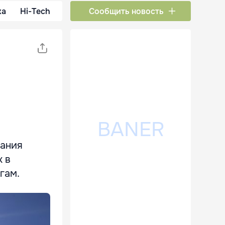
ка
Hi-Tech
Сообщить новость
вания
х в
гам.