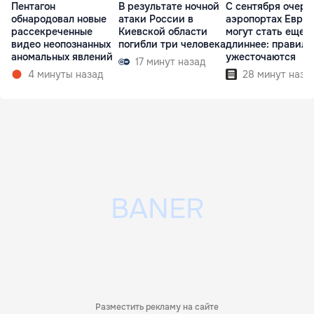
Пентагон
В результате ночной
С сентября очере
обнародовал новые
атаки России в
аэропортах Евро
рассекреченные
Киевской области
могут стать еще
видео неопознанных
погибли три человека
длиннее: правила
аномальных явлений
ужесточаются
17 минут назад
4 минуты назад
28 минут наза
Разместить рекламу на сайте