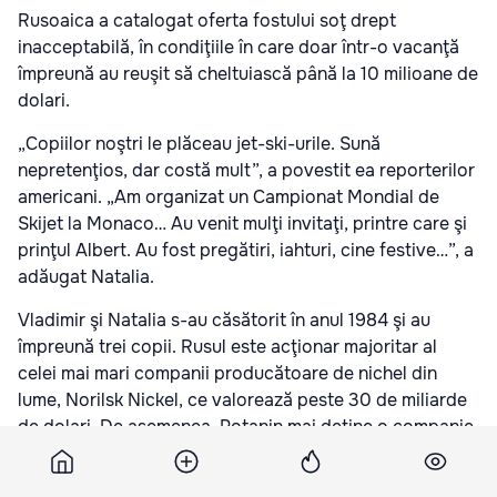
Rusoaica a catalogat oferta fostului soţ drept
inacceptabilă, în condiţiile în care doar într-o vacanţă
împreună au reuşit să cheltuiască până la 10 milioane de
dolari.
„Copiilor noştri le plăceau jet-ski-urile. Sună
nepretenţios, dar costă mult”, a povestit ea reporterilor
americani. „Am organizat un Campionat Mondial de
Skijet la Monaco… Au venit mulţi invitaţi, printre care şi
prinţul Albert. Au fost pregătiri, iahturi, cine festive…”, a
adăugat Natalia.
Vladimir şi Natalia s-au căsătorit în anul 1984 şi au
împreună trei copii. Rusul este acţionar majoritar al
celei mai mari companii producătoare de nichel din
lume, Norilsk Nickel, ce valorează peste 30 de miliarde
de dolari. De asemenea, Potanin mai deţine o companie
de transport şi infrastructură, o firmă farmaceutică şi
una turistică.