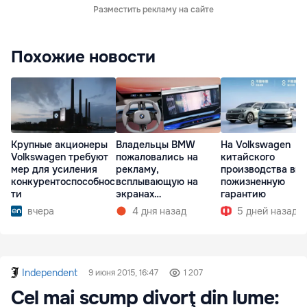
Разместить рекламу на сайте
Похожие новости
Владельцы BMW
На Volkswagen
Крупные акционеры
пожаловались на
китайского
Volkswagen требуют
рекламу,
производства вв
мер для усиления
всплывающую на
пожизненную
конкурентоспособнос
экранах
гарантию
ти
мультимедиа при
4 дня назад
5 дней назад
вчера
запуске
Independent
9 июня 2015, 16:47
1 207
Cel mai scump divorţ din lume: