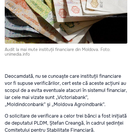
Audit la mai mute instituții financiare din Moldova. Foto:
unimedia.info
Deocamdată, nu se cunoaște care instituții financiare
vor fi supuse verificărilor, cert este că aceste acțiuni au
scopul de a evita eventuale atacuri în sistemul financiar,
iar cele mai vizate sunt „Victoriabank”,
„Moldindconbank” și „Moldova Agroindbank”.
O solicitare de verificare a celor trei bănci a fost inițiată
de deputatul PLDM, Ștefan Creangă, în cadrul ședinței
Comitetului pentru Stabilitate Financiară.