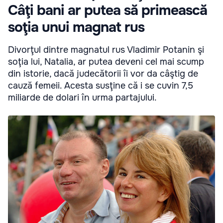
Câţi bani ar putea să primească
soţia unui magnat rus
Divorţul dintre magnatul rus Vladimir Potanin şi
soţia lui, Natalia, ar putea deveni cel mai scump
din istorie, dacă judecătorii îi vor da câştig de
cauză femeii. Acesta susţine că i se cuvin 7,5
miliarde de dolari în urma partajului.