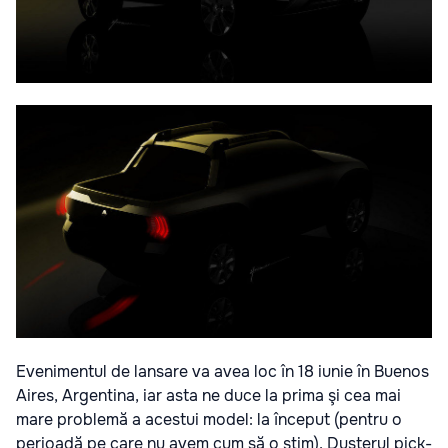
Evenimentul de lansare va avea loc în 18 iunie în Buenos
Aires, Argentina, iar asta ne duce la prima şi cea mai
mare problemă a acestui model: la început (pentru o
perioadă pe care nu avem cum să o ştim), Dusterul pick-