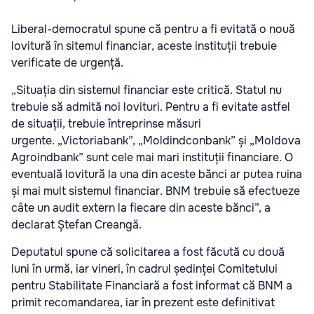
Liberal-democratul spune că pentru a fi evitată o nouă
lovitură în sitemul financiar, aceste instituții trebuie
verificate de urgență.
„Situația din sistemul financiar este critică. Statul nu
trebuie să admită noi lovituri. Pentru a fi evitate astfel
de situații, trebuie întreprinse măsuri
urgente. „Victoriabank”, „Moldindconbank” și „Moldova
Agroindbank” sunt cele mai mari instituții financiare. O
eventuală lovitură la una din aceste bănci ar putea ruina
și mai mult sistemul financiar. BNM trebuie să efectueze
câte un audit extern la fiecare din aceste bănci”, a
declarat Ștefan Creangă.
Deputatul spune că solicitarea a fost făcută cu două
luni în urmă, iar vineri, în cadrul ședinței Comitetului
pentru Stabilitate Financiară a fost informat că BNM a
primit recomandarea, iar în prezent este definitivat