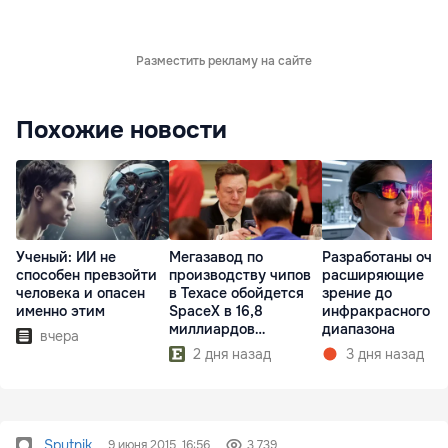
Разместить рекламу на сайте
Похожие новости
Ученый: ИИ не
Мегазавод по
Разработаны очки
способен превзойти
производству чипов
расширяющие
человека и опасен
в Техасе обойдется
зрение до
именно этим
SpaceX в 16,8
инфракрасного
миллиардов
диапазона
вчера
долларов
2 дня назад
3 дня назад
Sputnik
9 июня 2015, 16:56
3 739