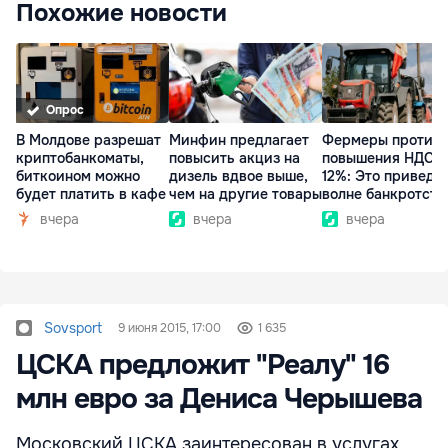
Похожие новости
Опрос
В Молдове разрешат
Минфин предлагает
Фермеры против
криптобанкоматы,
повысить акциз на
повышения НДС д
биткоином можно
дизель вдвое выше,
12%: Это приведет
будет платить в кафе
чем на другие товары
волне банкротств
вчера
вчера
вчера
Sovsport
9 июня 2015, 17:00
1 635
ЦСКА предложит "Реалу" 16
млн евро за Дениса Черышева
Московский ЦСКА заинтересован в услугах