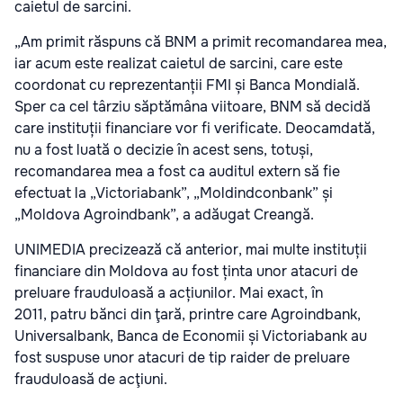
caietul de sarcini.
„Am primit răspuns că BNM a primit recomandarea mea,
iar acum este realizat caietul de sarcini, care este
coordonat cu reprezentanții FMI și Banca Mondială.
Sper ca cel târziu săptămâna viitoare, BNM să decidă
care instituții financiare vor fi verificate. Deocamdată,
nu a fost luată o decizie în acest sens, totuși,
recomandarea mea a fost ca auditul extern să fie
efectuat la „Victoriabank”, „Moldindconbank” și
„Moldova Agroindbank”, a adăugat Creangă.
UNIMEDIA precizează că anterior, mai multe instituții
financiare din Moldova au fost ținta unor atacuri de
preluare frauduloasă a acțiunilor. Mai exact, în
2011, patru bănci din ţară, printre care Agroindbank,
Universalbank, Banca de Economii și Victoriabank au
fost suspuse unor atacuri de tip raider de preluare
frauduloasă de acţiuni.