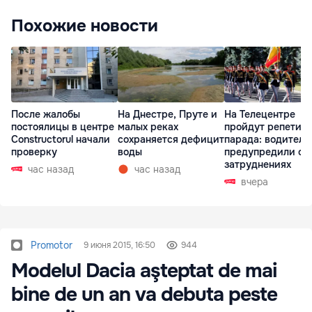
Похожие новости
После жалобы
На Днестре, Пруте и
На Телецентре
постоялицы в центре
малых реках
пройдут репетиц
Constructorul начали
сохраняется дефицит
парада: водителе
проверку
воды
предупредили о
затруднениях
час назад
час назад
вчера
Promotor
9 июня 2015, 16:50
944
Modelul Dacia aşteptat de mai
bine de un an va debuta peste