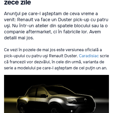
zece zile
Anunţul pe care-l aşteptam de ceva vreme a
venit: Renault va face un Duster pick-up cu patru
uşi. Nu într-un atelier din spatele blocului sau la o
companie aftermarket, ci în fabricile lor. Avem
detalii mai jos.
Ce vezi în pozele de mai jos este versiunea oficială a
pick-upului cu patru uşi Renault Duster.
Caradisiac
scrie
că francezii vor dezvălui, în cele din urmă, varianta de
serie a modelului pe care-l aşteptam de cel puţin un an.