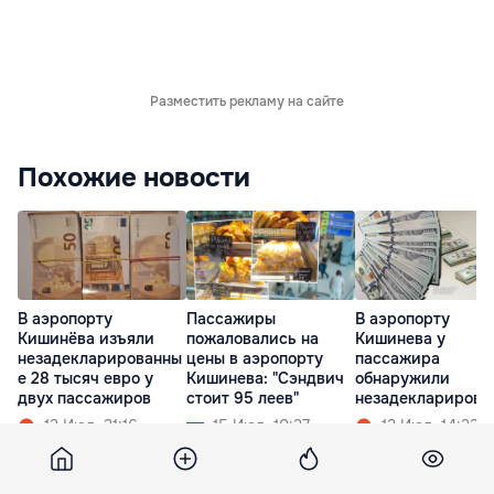
Разместить рекламу на сайте
Похожие новости
В аэропорту
Пассажиры
В аэропорту
Кишинёва изъяли
пожаловались на
Кишинева у
незадекларированны
цены в аэропорту
пассажира
е 28 тысяч евро у
Кишинева: "Сэндвич
обнаружили
двух пассажиров
стоит 95 леев"
незадекларирова
ю валюту
13 Июл. 21:16
15 Июл. 10:27
13 Июл. 14:23