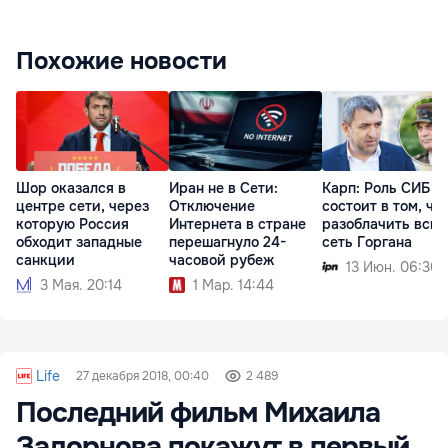
Похожие новости
Шор оказался в
Иран не в Сети:
Карп: Роль СИБ
центре сети, через
Отключение
состоит в том, чт
которую Россия
Интернета в стране
разоблачить всю
обходит западные
перешагнуло 24-
сеть Горгана
санкции
часовой рубеж
13 Июн. 06:30
3 Мая. 20:14
1 Мар. 14:44
Life
27 декабря 2018, 00:40
2 489
Последний фильм Михаила
Задорнова покажут в первый