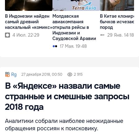
В Индонезии найден
Молдавская
В Китае клониров
самый древний
авиакомпания
бычков исчезающ
наскальный «комикс»
открыла рейсы в
пород
Индонезии и
4 Июл. 22:29
29 Янв. 14:18
Саудовской Аравии
17 Мая. 19:48
Rg
27 декабря 2018, 00:50
2 915
В «Яндексе» назвали самые
странные и смешные запросы
2018 года
Аналитики собрали наиболее неожиданные
обращения россиян к поисковику.