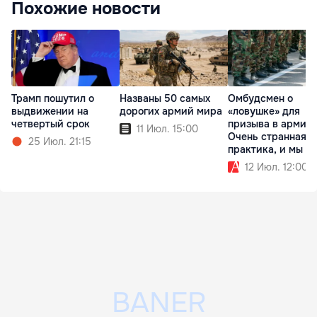
Похожие новости
Трамп пошутил о
Названы 50 самых
Омбудсмен о
выдвижении на
дорогих армий мира
«ловушке» для
четвертый срок
призыва в армию:
11 Июл. 15:00
Очень странная
25 Июл. 21:15
практика, и мы ее
проверяем
12 Июл. 12:00