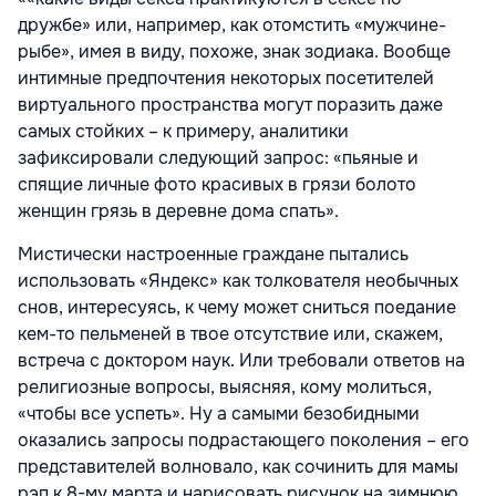
дружбе» или, например, как отомстить «мужчине-
рыбе», имея в виду, похоже, знак зодиака. Вообще
интимные предпочтения некоторых посетителей
виртуального пространства могут поразить даже
самых стойких – к примеру, аналитики
зафиксировали следующий запрос: «пьяные и
спящие личные фото красивых в грязи болото
женщин грязь в деревне дома спать».
Мистически настроенные граждане пытались
использовать «Яндекс» как толкователя необычных
снов, интересуясь, к чему может сниться поедание
кем-то пельменей в твое отсутствие или, скажем,
встреча с доктором наук. Или требовали ответов на
религиозные вопросы, выясняя, кому молиться,
«чтобы все успеть». Ну а самыми безобидными
оказались запросы подрастающего поколения – его
представителей волновало, как сочинить для мамы
рэп к 8-му марта и нарисовать рисунок на зимнюю