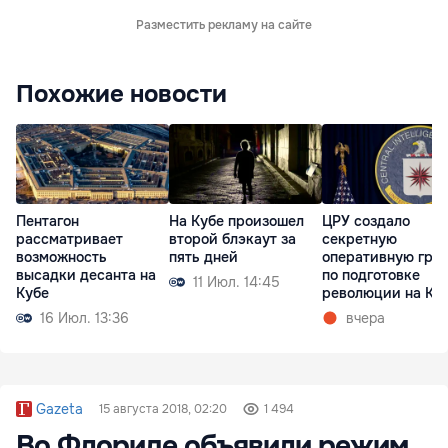
Разместить рекламу на сайте
Похожие новости
Пентагон
На Кубе произошел
ЦРУ создало
рассматривает
второй блэкаут за
секретную
возможность
пять дней
оперативную гру
высадки десанта на
по подготовке
11 Июл. 14:45
Кубе
революции на Ку
16 Июл. 13:36
вчера
Gazeta
15 августа 2018, 02:20
1 494
Во Флориде объявили режим