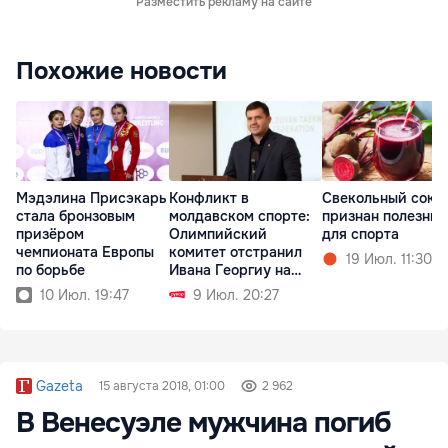
Разместить рекламу на сайте
Похожие новости
Мэдэлина Присэкарь
Конфликт в
Свекольный сок
стала бронзовым
молдавском спорте:
признан полезны
призёром
Олимпийский
для спорта
чемпионата Европы
комитет отстранил
19 Июл. 11:30
по борьбе
Ивана Георгиу на
полгода
10 Июл. 19:47
9 Июл. 20:27
Gazeta
15 августа 2018, 01:00
2 962
В Венесуэле мужчина погиб