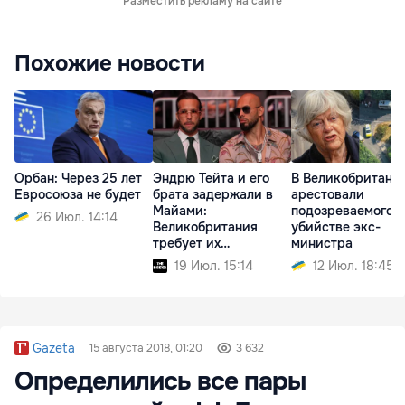
Разместить рекламу на сайте
Похожие новости
Орбан: Через 25 лет
Эндрю Тейта и его
В Великобритани
Евросоюза не будет
брата задержали в
арестовали
Майами:
подозреваемого в
26 Июл. 14:14
Великобритания
убийстве экс-
требует их
министра
экстрадиции
19 Июл. 15:14
12 Июл. 18:45
Gazeta
15 августа 2018, 01:20
3 632
Определились все пары