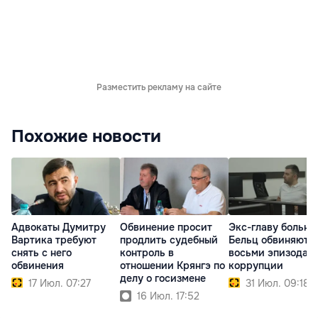
Разместить рекламу на сайте
Похожие новости
Адвокаты Думитру
Обвинение просит
Экс-главу больн
Вартика требуют
продлить судебный
Бельц обвиняют в
снять с него
контроль в
восьми эпизодах
обвинения
отношении Крянгэ по
коррупции
делу о госизмене
17 Июл. 07:27
31 Июл. 09:18
16 Июл. 17:52