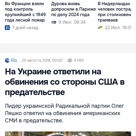
Во Франции взяли
Дурова вновь
В Нидерландах 15
под контроль
допросили в Париже
человек пострад
крупнейший с 1949
по делу 2024 года
при столкновени
года лесной пожар
трамваев
9 Июл. 08:34
7 дней назад
22 Июл. 19:09
Ria
20 августа 2018, 00:00
4 065
На Украине ответили на
обвинения со стороны США в
предательстве
Лидер украинской Радикальной партии Олег
Ляшко ответил на обвинения американских
СМИ в предательстве.