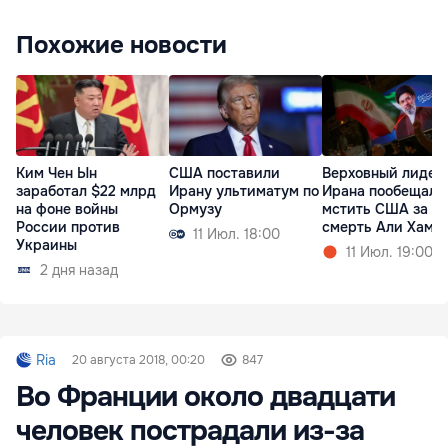
Похожие новости
Ким Чен Ын
США поставили
Верховный лидер
заработал $22 млрд
Ирану ультиматум по
Ирана пообещал
на фоне войны
Ормузу
мстить США за
России против
смерть Али Хаме
11 Июл. 18:00
Украины
11 Июл. 19:00
2 дня назад
Ria
20 августа 2018, 00:20
847
Во Франции около двадцати
человек пострадали из-за