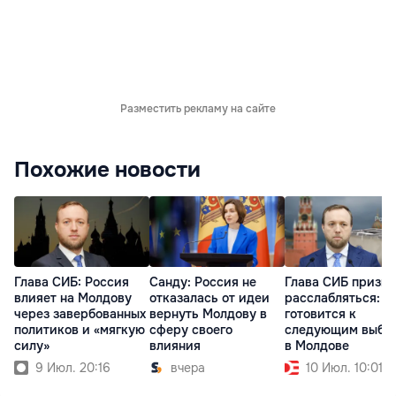
Разместить рекламу на сайте
Похожие новости
Глава СИБ: Россия
Санду: Россия не
Глава СИБ призва
влияет на Молдову
отказалась от идеи
расслабляться: Р
через завербованных
вернуть Молдову в
готовится к
политиков и «мягкую
сферу своего
следующим выбо
силу»
влияния
в Молдове
9 Июл. 20:16
вчера
10 Июл. 10:01