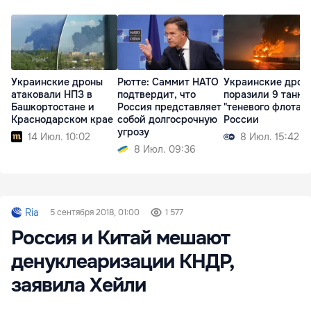
Украинские дроны
Рютте: Саммит НАТО
Украинские дрон
атаковали НПЗ в
подтвердит, что
поразили 9 танке
Башкортостане и
Россия представляет
"теневого флота"
Краснодарском крае
собой долгосрочную
России
угрозу
14 Июл. 10:02
8 Июл. 15:42
8 Июл. 09:36
Ria
5 сентября 2018, 01:00
1 577
Россия и Китай мешают
денуклеаризации КНДР,
заявила Хейли