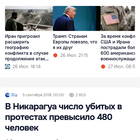
Иран пригрозил
Трамп: Cтранам
За время конфли
расширить
Европы повезло, что
США и Ирана
географию
я их друг
пострадали более
конфликта в случае
600 американски
26 Июл. 21:15
продолжения атак
военнослужащих
США
26 Июл. 18:14
27 Июл. 08:57
Ria
5 сентября 2018, 00:00
2 603
В Никарагуа число убитых в
протестах превысило 480
человек