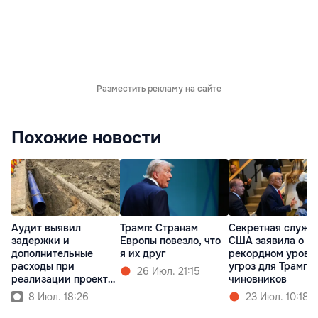
Разместить рекламу на сайте
Похожие новости
Аудит выявил
Трамп: Cтранам
Секретная служб
задержки и
Европы повезло, что
США заявила о
дополнительные
я их друг
рекордном уровн
расходы при
угроз для Трампа
26 Июл. 21:15
реализации проектов
чиновников
водоснабжения
8 Июл. 18:26
23 Июл. 10:18