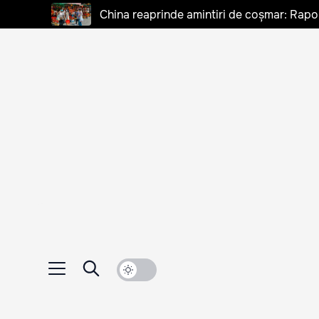
China reaprinde amintiri de coșmar: Rapo