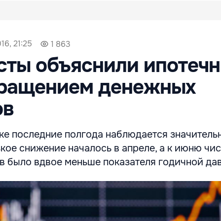
16, 21:25
1 863
сты объяснили ипотеч
кращением денежных
ов
ке последние полгода наблюдается значитель
зкое снижение началось в апреле, а к июню чи
в было вдвое меньше показателя годичной дав