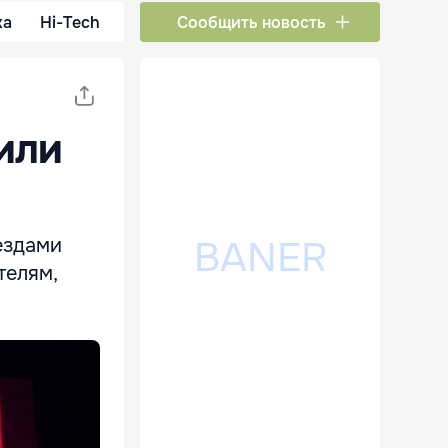
ка
Hi-Tech
Сообщить новость
или
ездами
телям,