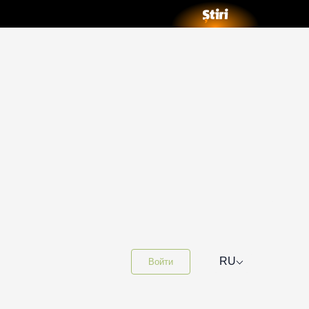
⌵
RU
Войти