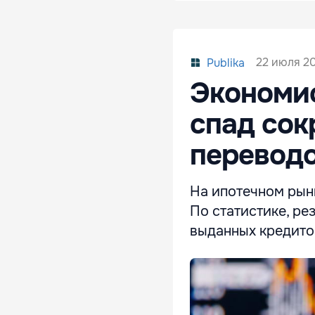
22 июля 20
Publika
Экономи
спад со
перевод
На ипотечном рын
По статистике, ре
выданных кредито