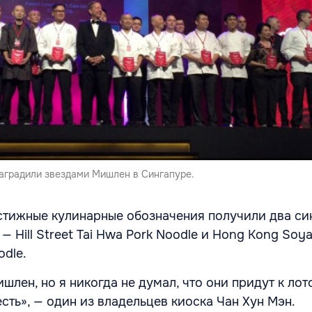
наградили звездами Мишлен в Сингапуре.
естижные кулинарные обозначения получили два си
— Hill Street Tai Hwa Pork Noodle и Hong Kong Soy
odle.
шлен, но я никогда не думал, что они придут к ло
сть», — один из владельцев киоска Чан Хун Мэн.