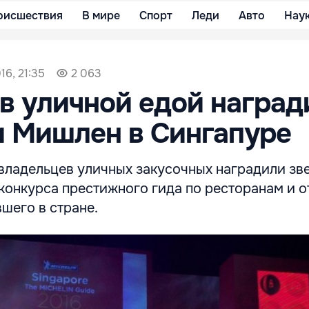
оисшествия
В мире
Спорт
Леди
Авто
Нау
16, 21:35
2 063
в уличной едой наград
 Мишлен в Сингапуре
 владельцев уличных закусочных наградили зв
конкурса престижного гида по ресторанам и о
шего в стране.