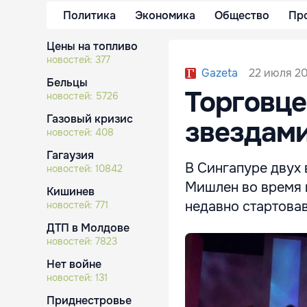
Политика
Экономика
Общество
Пр
Цены на топливо
новостей:
377
22 июля 20
Gazeta
Бельцы
Торговце
новостей:
5726
Газовый кризис
звездами
новостей:
408
Гагаузия
В Сингапуре двух
новостей:
10842
Мишлен во время 
Кишинев
недавно стартовав
новостей:
771
ДТП в Молдове
новостей:
7823
Нет войне
новостей:
131
Приднестровье