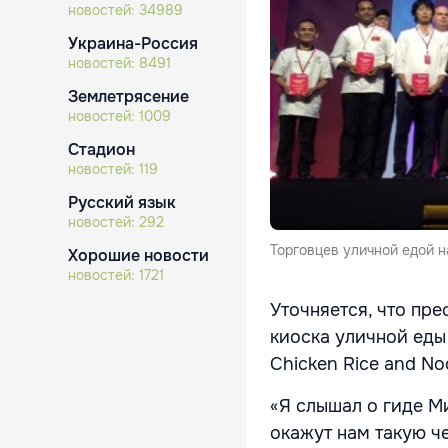
новостей:
34989
Украина-Россия
новостей:
8491
Землетрясение
новостей:
1009
Стадион
новостей:
119
Русский язык
новостей:
292
Торговцев уличной едой 
Хорошие новости
новостей:
1721
Уточняется, что пр
киоска уличной еды 
Chicken Rice and No
«Я слышал о гиде Ми
окажут нам такую че