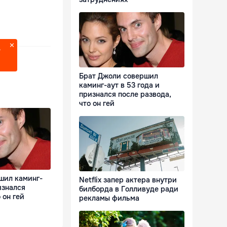
?
Брат Джоли совершил
каминг-аут в 53 года и
признался после развода,
что он гей
шил каминг-
Netflix запер актера внутри
изнался
билборда в Голливуде ради
 он гей
рекламы фильма