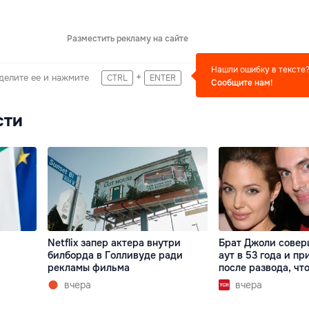
Разместить рекламу на сайте
Нашли ошибку в тексте
+
делите ее и нажмите
CTRL
ENTER
Сообщите нам!
сти
Netflix запер актера внутри
Брат Джоли совер
билборда в Голливуде ради
аут в 53 года и пр
рекламы фильма
после развода, что
вчера
вчера