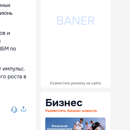
чных
 июнь
ов и
ы
НБМ по
т импульс.
го роста в
Разместить рекламу на сайте
Бизнес
Разместить бизнес-новость