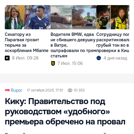
Сенатору из
Водителя BMW, едва
Сотрудницу поли
Парагвая грозит
не сбившего девушку
раскритиковали 
тюрьма за
в Ватре,
грубый тон во вр
оскорбления Мбаппе
оштрафовали по трем
проверки в Киши
статьям
8 Июл. 09:28
4 дня назад
7 Июл. 15:06
Rupor
17 октября 2025, 17:51
10 353
Кику: Правительство под
руководством «удобного»
премьера обречено на провал