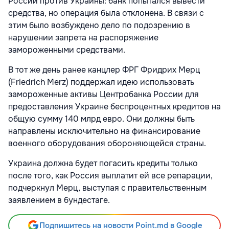
России против Украины: банк попытался вывести
средства, но операция была отклонена. В связи с
этим было возбуждено дело по подозрению в
нарушении запрета на распоряжение
замороженными средствами.
В тот же день ранее канцлер ФРГ Фридрих Мерц
(Friedrich Merz) поддержал идею использовать
замороженные активы Центробанка России для
предоставления Украине беспроцентных кредитов на
общую сумму 140 млрд евро. Они должны быть
направлены исключительно на финансирование
военного оборудования обороняющейся страны.
Украина должна будет погасить кредиты только
после того, как Россия выплатит ей все репарации,
подчеркнул Мерц, выступая с правительственным
заявлением в бундестаге.
Подпишитесь на новости Point.md в Google