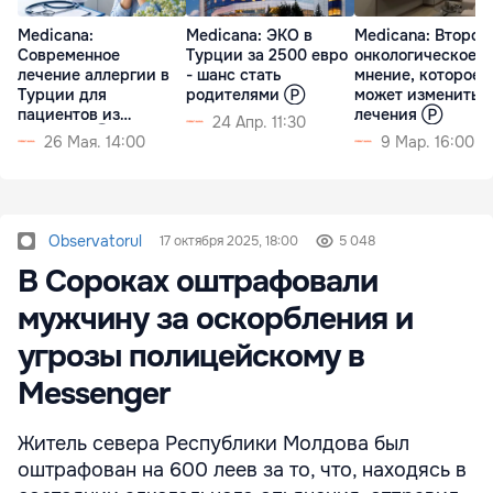
Medicana:
Medicana: ЭКО в
Medicana: Второе
Современное
Турции за 2500 евро
онкологическое
лечение аллергии в
- шанс стать
мнение, которое
Турции для
родителями Ⓟ
может изменить 
пациентов из
лечения Ⓟ
24 Апр. 11:30
Молдовы Ⓟ
26 Мая. 14:00
9 Мар. 16:00
Observatorul
17 октября 2025, 18:00
5 048
В Сороках оштрафовали
мужчину за оскорбления и
угрозы полицейскому в
Messenger
Житель севера Республики Молдова был
оштрафован на 600 леев за то, что, находясь в