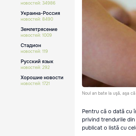
новостей:
34986
Украина-Россия
новостей:
8490
Землетрясение
новостей:
1009
Стадион
новостей:
119
Русский язык
новостей:
292
Хорошие новости
новостей:
1721
Noul an bate la uşă, aşa că
Pentru că o dată cu î
privind trendurile din
publicat o listă cu c