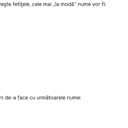
veşte fetiţele, cele mai „la modă” nume vor fi:
vem de-a face cu următoarele nume: