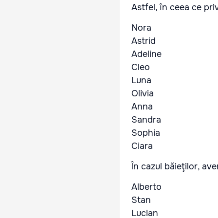
Astfel, în ceea ce pri
Nora
Astrid
Adeline
Cleo
Luna
Olivia
Anna
Sandra
Sophia
Ciara
În cazul băieţilor, a
Alberto
Stan
Lucian