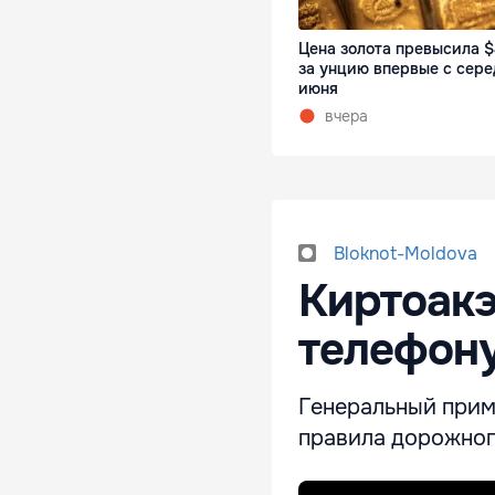
Цена золота превысила 
за унцию впервые с сер
июня
вчера
Bloknot-Moldova
Киртоакэ
телефону
Генеральный прим
правила дорожног