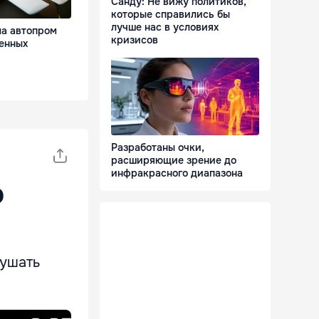
Санду: Не вижу политиков,
которые справились бы
лучше нас в условиях
а автопром
кризисов
оенных
Разработаны очки,
расширяющие зрение до
инфракрасного диапазона
о
рушать