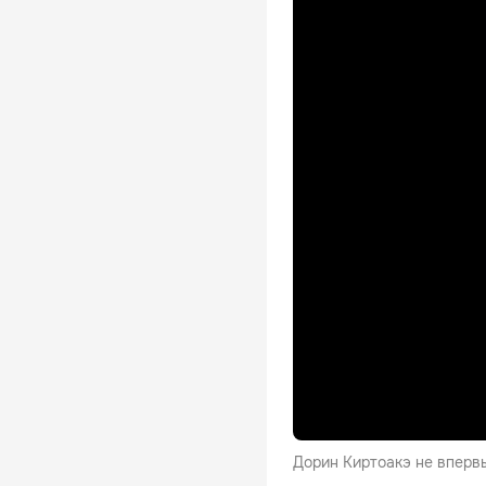
Дорин Киртоакэ не вперв