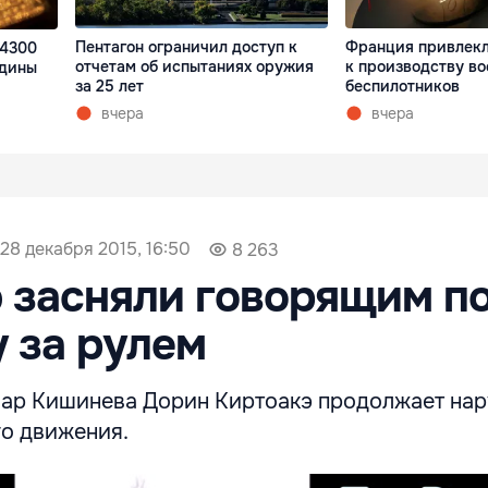
Пентагон ограничил доступ к
Франция привлекл
$4300
отчетам об испытаниях оружия
к производству в
едины
за 25 лет
беспилотников
вчера
вчера
28 декабря 2015, 16:50
8 263
 засняли говорящим п
 за рулем
ар Кишинева Дорин Киртоакэ продолжает на
о движения.