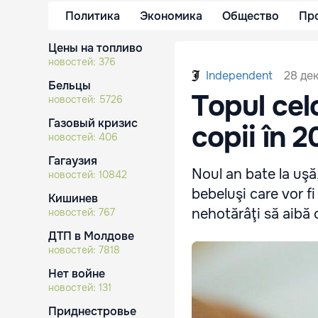
Политика
Экономика
Общество
Пр
Цены на топливо
новостей:
376
28 дек
Independent
Бельцы
Topul cel
новостей:
5726
Газовый кризис
copii în 2
новостей:
406
Гагаузия
Noul an bate la uşă
новостей:
10842
bebeluşi care vor fi
Кишинев
nehotărâţi să aibă c
новостей:
767
ДТП в Молдове
новостей:
7818
Нет войне
новостей:
131
Приднестровье