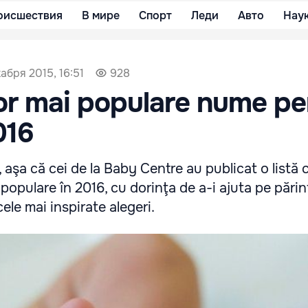
оисшествия
В мире
Спорт
Леди
Авто
Нау
абря 2015, 16:51
928
or mai populare nume pe
016
, aşa că cei de la Baby Centre au publicat o listă
 populare în 2016, cu dorinţa de a-i ajuta pe părinţ
ele mai inspirate alegeri.