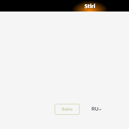
⌵
RU
Войти