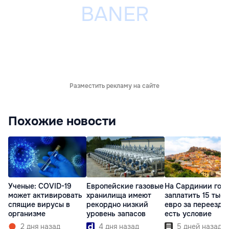
Разместить рекламу на сайте
Похожие новости
Ученые: COVID-19
Европейские газовые
На Сардинии гот
может активировать
хранилища имеют
заплатить 15 тыся
спящие вирусы в
рекордно низкий
евро за переезд, 
организме
уровень запасов
есть условие
2 дня назад
4 дня назад
5 дней назад