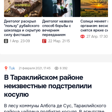
Диетолог раскрыл
Диетолог назвала
Солнце меняет н
"пользу" дубайского
способ борьбы с
организм: весной
шоколада и скрытую
вечерним
снятся яркие сны
силу фисташек
перееданием
27 Апр. 17:30
1 Апр. 23:09
22 Мар. 21:15
Tuk
21 февраля 2021, 17:45
6 392
В Тараклийском районе
неизвестные подстрелили
косулю
В лесу коммуны Албота де Сус, Тараклийского
района найдена подбитая косуля. В агентстве