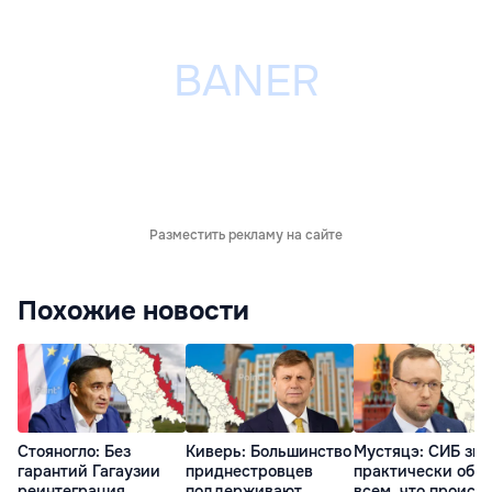
Разместить рекламу на сайте
Похожие новости
Стояногло: Без
Киверь: Большинство
Мустяцэ: СИБ зна
гарантий Гагаузии
приднестровцев
практически обо
реинтеграция
поддерживают
всем, что происх