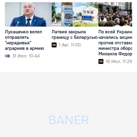
Лукашенко велел
Латвия закрыла
По всей Украине
отправлять
границу с Беларусью
начались акции
"нерадивых"
против отставки
1 Авг. 11:00
аграриев в армию
министра оборон
Михаила Федоро
31 Июл. 10:44
16 Июл. 11:29