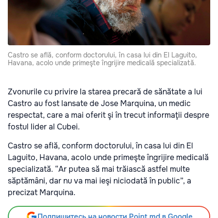
Castro se află, conform doctorului, în casa lui din El Laguito,
Havana, acolo unde primeşte îngrijire medicală specializată.
Zvonurile cu privire la starea precară de sănătate a lui
Castro au fost lansate de Jose Marquina, un medic
respectat, care a mai oferit şi în trecut informaţii despre
fostul lider al Cubei.
Castro se află, conform doctorului, în casa lui din El
Laguito, Havana, acolo unde primeşte îngrijire medicală
specializată. “Ar putea să mai trăiască astfel multe
săptămâni, dar nu va mai ieşi niciodată în public”, a
precizat Marquina.
Подпишитесь на новости Point.md в Google