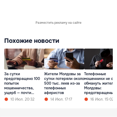
Разместить рекламу на сайте
Похожие новости
За сутки
Жители Молдовы за
Телефонные
предотвращено 100
сутки потеряли около
мошенники не см
попыток
500 тыс. леев из-за
обмануть жителе
мошенничества,
телефонных
Молдовы:
ущерб — почти
аферистов
предотвращены 8
миллион леев
попыток
10 Июл. 20:32
14 Июл. 17:17
16 Июл. 15:02