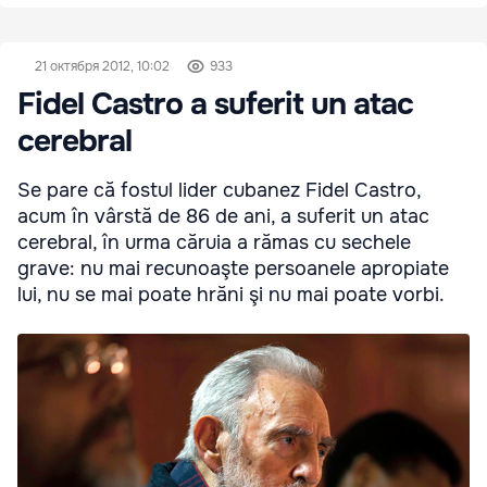
21 октября 2012, 10:02
933
Fidel Castro a suferit un atac
cerebral
Se pare că fostul lider cubanez Fidel Castro,
acum în vârstă de 86 de ani, a suferit un atac
cerebral, în urma căruia a rămas cu sechele
grave: nu mai recunoaşte persoanele apropiate
lui, nu se mai poate hrăni şi nu mai poate vorbi.