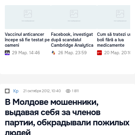
Vaccinul anticancer
Facebook, investigat
Cum să tratezi une
începe să fie testat pe
după scandalul
boli fără a lua
oameni
Cambridge Analytica
medicamente
29 Мар. 14:46
26 Мар. 23:59
20 Мар. 20:10
Kp
21 октября 2012, 10:40
1 811
В Молдове мошенники,
выдавая себя за членов
партии, обкрадывали пожилых
людей