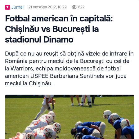
Jurnal
21 октября 2012, 10:22
622
Fotbal american în capitală:
Chișinău vs București la
stadionul Dinamo
După ce nu au reuşit să obţină vizele de intrare în
România pentru meciul de la Bucureşti cu cei de
la Warriors, echipa moldovenească de fotbal
american USPEE Barbarians Sentinels vor juca
meciul la Chişinău.