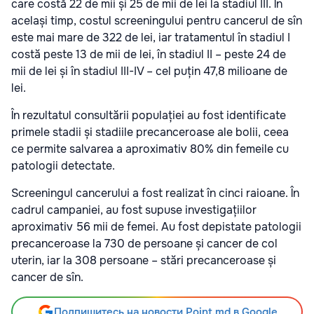
care costă 22 de mii și 25 de mii de lei la stadiul III. În
același timp, costul screeningului pentru cancerul de sîn
este mai mare de 322 de lei, iar tratamentul în stadiul I
costă peste 13 de mii de lei, în stadiul II – peste 24 de
mii de lei și în stadiul III-IV – cel puțin 47,8 milioane de
lei.
În rezultatul consultării populației au fost identificate
primele stadii și stadiile precanceroase ale bolii, ceea
ce permite salvarea a aproximativ 80% din femeile cu
patologii detectate.
Screeningul cancerului a fost realizat în cinci raioane. În
cadrul campaniei, au fost supuse investigațiilor
aproximativ 56 mii de femei. Au fost depistate patologii
precanceroase la 730 de persoane și cancer de col
uterin, iar la 308 persoane – stări precanceroase și
cancer de sîn.
Подпишитесь на новости Point.md в Google