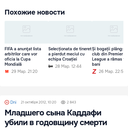
Похожие новости
FIFA a anunţat lista
Selecționata de tineret
Și bogații plâng: U
arbitrilor care vor
a pierdut meciul cu
club din Premier
oficia la Cupa
echipa Croației
League a rămas fă
Mondială
bani
28 Мар. 12:44
29 Мар. 21:20
26 Мар. 22:54
Dni
21 октября 2012, 10:20
2 843
Mладшего cына Каддафи
убили в годовщину смерти