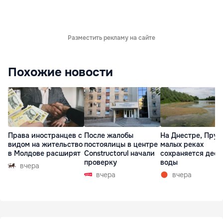
Разместить рекламу на сайте
Похожие новости
Права иностранцев с
После жалобы
На Днестре, Прут
видом на жительство
постоялицы в центре
малых реках
в Молдове расширят
Constructorul начали
сохраняется деф
проверку
воды
вчера
вчера
вчера