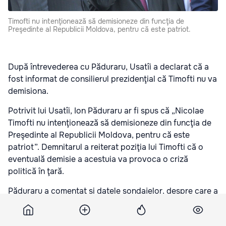
Timofti nu intenţionează să demisioneze din funcţia de
Preşedinte al Republicii Moldova, pentru că este patriot.
După întrevederea cu Păduraru, Usatîi a declarat că a
fost informat de consilierul prezidenţial că Timofti nu va
demisiona.
Potrivit lui Usatîi, Ion Păduraru ar fi spus că „Nicolae
Timofti nu intenţionează să demisioneze din funcţia de
Preşedinte al Republicii Moldova, pentru că este
patriot”. Demnitarul a reiterat poziţia lui Timofti că o
eventuală demisie a acestuia va provoca o criză
politică în ţară.
Păduraru a comentat şi datele sondajelor, despre care a
vorbit luni Renato Usatîi, menţionând că Timofti are un
rating prea mic pentru un preşedinte de ţară. Potrivit lui