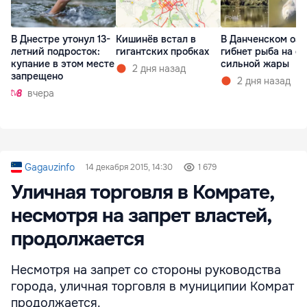
В Днестре утонул 13-
Кишинёв встал в
В Данченском озе
летний подросток:
гигантских пробках
гибнет рыба на ф
купание в этом месте
сильной жары
2 дня назад
запрещено
2 дня назад
вчера
Gagauzinfo
14 декабря 2015, 14:30
1 679
Уличная торговля в Комрате,
несмотря на запрет властей,
продолжается
Несмотря на запрет со стороны руководства
города, уличная торговля в муниципии Комрат
продолжается.