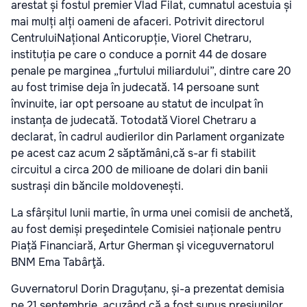
arestat și fostul premier Vlad Filat, cumnatul acestuia și
mai mulți alți oameni de afaceri. Potrivit directorul
CentruluiNațional Anticorupție, Viorel Chetraru,
instituția pe care o conduce a pornit 44 de dosare
penale pe marginea „furtului miliardului”, dintre care 20
au fost trimise deja în judecată. 14 persoane sunt
învinuite, iar opt persoane au statut de inculpat în
instanța de judecată. Totodată Viorel Chetraru a
declarat, în cadrul audierilor din Parlament organizate
pe acest caz acum 2 săptămâni,că s-ar fi stabilit
circuitul a circa 200 de milioane de dolari din banii
sustrași din băncile moldovenești.
La sfârșitul lunii martie, în urma unei comisii de anchetă,
au fost demiși preşedintele Comisiei naționale pentru
Piață Financiară, Artur Gherman şi viceguvernatorul
BNM Ema Tabârţă.
Guvernatorul Dorin Draguțanu, și-a prezentat demisia
pe 21 septembrie, acuzând că a fost supus presiunilor