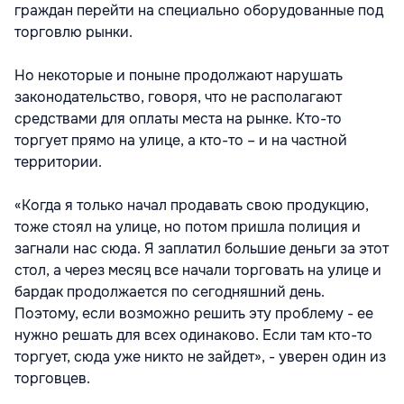
граждан перейти на специально оборудованные под
торговлю рынки.
Но некоторые и поныне продолжают нарушать
законодательство, говоря, что не располагают
средствами для оплаты места на рынке. Кто-то
торгует прямо на улице, а кто-то – и на частной
территории.
«Когда я только начал продавать свою продукцию,
тоже стоял на улице, но потом пришла полиция и
загнали нас сюда. Я заплатил большие деньги за этот
стол, а через месяц все начали торговать на улице и
бардак продолжается по сегодняшний день.
Поэтому, если возможно решить эту проблему - ее
нужно решать для всех одинаково. Если там кто-то
торгует, сюда уже никто не зайдет», - уверен один из
торговцев.