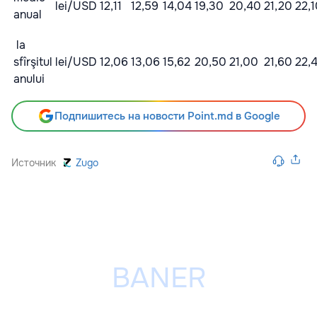
lei/USD
12,11
12,59
14,04
19,30
20,40
21,20
22,
anual
la
sfîrşitul
lei/USD
12,06
13,06
15,62
20,50
21,00
21,60
22,
anului
Подпишитесь на новости Point.md в Google
Источник
Zugo