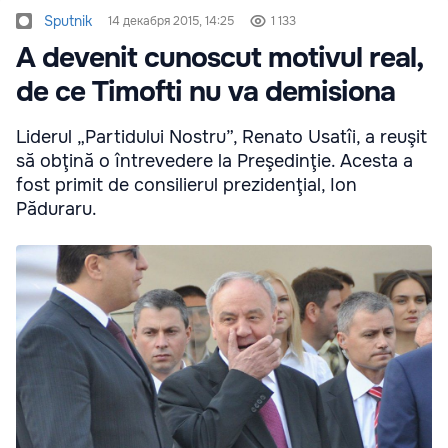
Sputnik
14 декабря 2015, 14:25
1 133
A devenit cunoscut motivul real,
de ce Timofti nu va demisiona
Liderul „Partidului Nostru”, Renato Usatîi, a reuşit
să obţină o întrevedere la Preşedinţie. Acesta a
fost primit de consilierul prezidenţial, Ion
Păduraru.