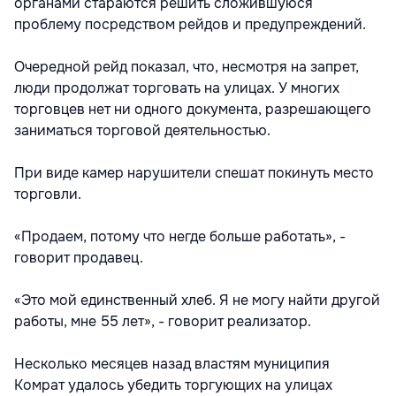
органами стараются решить сложившуюся
проблему посредством рейдов и предупреждений.
Очередной рейд показал, что, несмотря на запрет,
люди продолжат торговать на улицах. У многих
торговцев нет ни одного документа, разрешающего
заниматься торговой деятельностью.
При виде камер нарушители спешат покинуть место
торговли.
«Продаем, потому что негде больше работать», -
говорит продавец.
«Это мой единственный хлеб. Я не могу найти другой
работы, мне 55 лет», - говорит реализатор.
Несколько месяцев назад властям муниципия
Комрат удалось убедить торгующих на улицах