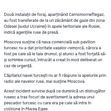
Două instalații de foraj, aparținând Cernomorneftegaz,
au fost transferate de la un zăcământ de gaze din zona
Odesei (sudul Ucrainei) în apele teritoriale ale Rusiei,
indică agențiile ruse de presă.
Moscova susține că nava comercială sub pavilion
turcesc nu a dat prioritate vaselor-remorcă, cărora a
fost pe cale să le taie drumul, și atunci a fost forțată să-
și schimbe cursul, întrucât a creat în mod deliberat un
caz de urgență.
Căpitanul navei turcești nu ar fi răspuns la apelurile prin
radio ale navelor ruse, mai susține Moscova.
Acest incident survine după ce duminică un distrugător
rusesc a tras focuri de avertisment la adresa unui
pescador turcesc cu care era pe cale să intre în
coliziune în Marea Egee.