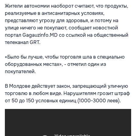
Жители автономии наоборот считают, что продукты,
реализуемые в антисанитарных условиях,
представляют угрозу для здоровья, и потому на
улице ничего не покупают, сообщает новостной
портал Gagauzinfo.MD со ссылкой на общественный
телеканал GRT.
«Было бы лучше, чтобы торговля шла в специально
оборудованных местах», - отметил один из
покупателей.
В Молдове действует закон, запрещающий уличную
торговлю в любом виде. Нарушителям грозит штраф
от 50 до 150 условных единиц (1000-3000 леев).