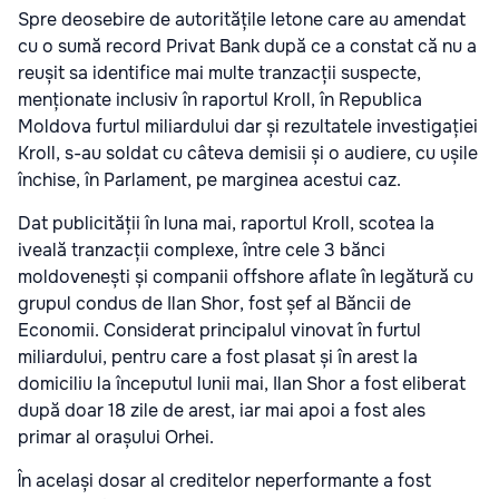
Spre deosebire de autoritățile letone care au amendat
cu o sumă record Privat Bank după ce a constat că nu a
reușit sa identifice mai multe tranzacții suspecte,
menționate inclusiv în raportul Kroll, în Republica
Moldova furtul miliardului dar și rezultatele investigației
Kroll, s-au soldat cu câteva demisii și o audiere, cu ușile
închise, în Parlament, pe marginea acestui caz.
Dat publicității în luna mai, raportul Kroll, scotea la
iveală tranzacții complexe, între cele 3 bănci
moldovenești și companii offshore aflate în legătură cu
grupul condus de Ilan Shor, fost șef al Băncii de
Economii. Considerat principalul vinovat în furtul
miliardului, pentru care a fost plasat și în arest la
domiciliu la începutul lunii mai, Ilan Shor a fost eliberat
după doar 18 zile de arest, iar mai apoi a fost ales
primar al orașului Orhei.
În același dosar al creditelor neperformante a fost