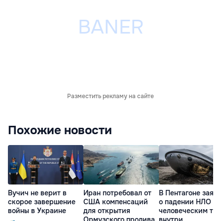
Разместить рекламу на сайте
Похожие новости
Вучич не верит в
Иран потребовал от
В Пентагоне заяв
скорое завершение
США компенсаций
о падении НЛО с
войны в Украине
для открытия
человеческим те
Ормузского пролива
внутри