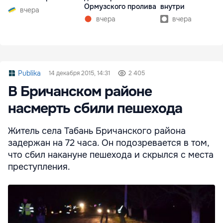
Ормузского пролива
внутри
вчера
вчера
вчера
Publika
14 декабря 2015, 14:31
2 405
В Бричанском районе
насмерть сбили пешехода
Житель села Табань Бричанского района
задержан на 72 часа. Он подозревается в том,
что сбил накануне пешехода и скрылся с места
преступления.