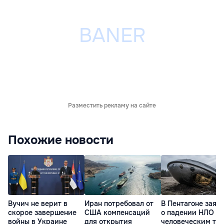
Разместить рекламу на сайте
Похожие новости
Вучич не верит в
Иран потребовал от
В Пентагоне заяв
скорое завершение
США компенсаций
о падении НЛО с
войны в Украине
для открытия
человеческим те