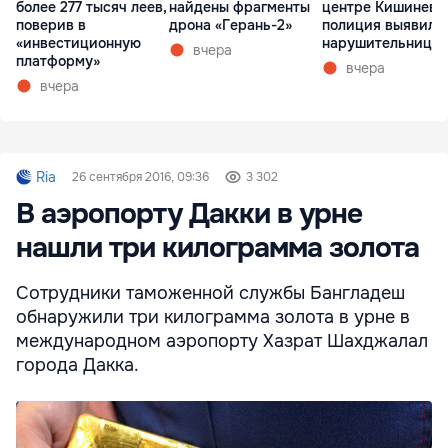
более 277 тысяч леев,
найдены фрагменты
центре Кишинева
поверив в
дрона «Герань-2»
полиция выявила
«инвестиционную
нарушительницу
вчера
платформу»
вчера
вчера
Ria
26 сентября 2016, 09:36
3 302
В аэропорту Дакки в урне
нашли три килограмма золота
Сотрудники таможенной службы Бангладеш
обнаружили три килограмма золота в урне в
международном аэропорту Хазрат Шахджалал
города Дакка.