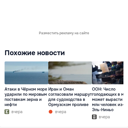
Разместить рекламу на сайте
Похожие новости
Атаки в Чёрном море
Иран и Оман
ООН: Число
ударили по мировым
согласовали маршрут
голодающих в ми
поставкам зерна и
для судоходства в
может вырасти д
нефти
Ормузском проливе
млн человек из-з
Эль-Ниньо
вчера
вчера
вчера