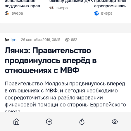
использование
обмену данными ДНК
производителей 
поддельных прав
агропромышленн
вчера
комплексе
вчера
вчера
Ipn
26 сентября 2016, 09:15
982
Лянкэ: Правительство
продвинулось вперёд в
отношениях с МВФ
Правительство Молдовы продвинулось вперёд
в отношениях с МВФ, и сегодня необходимо
сосредоточиться на разблокировании
финансовой помощи со стороны Европейского
союза.