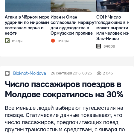
Атаки в Чёрном море
Иран и Оман
ООН: Число
ударили по мировым
согласовали маршрут
голодающих в ми
поставкам зерна и
для судоходства в
может вырасти д
нефти
Ормузском проливе
млн человек из-з
Эль-Ниньо
вчера
вчера
вчера
Bloknot-Moldova
26 сентября 2016, 09:25
2 045
Число пассажиров поездов в
Молдове сократилось на 30%
Все меньше людей выбирают путешествия на
поезде. Статические данные показывают, что
число пассажиров, предпочитающих поезд
другим транспортным средствам, с января по