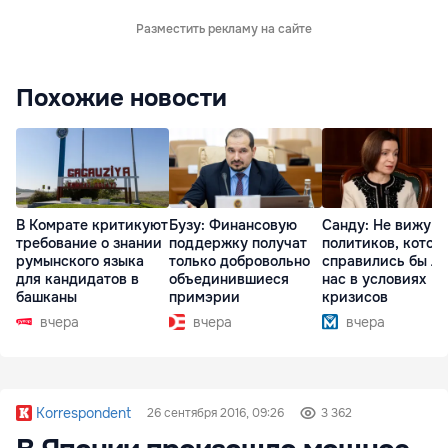
Разместить рекламу на сайте
Похожие новости
В Комрате критикуют
Бузу: Финансовую
Санду: Не вижу
требование о знании
поддержку получат
политиков, котор
румынского языка
только добровольно
справились бы л
для кандидатов в
объединившиеся
нас в условиях
башканы
примэрии
кризисов
вчера
вчера
вчера
Korrespondent
26 сентября 2016, 09:26
3 362