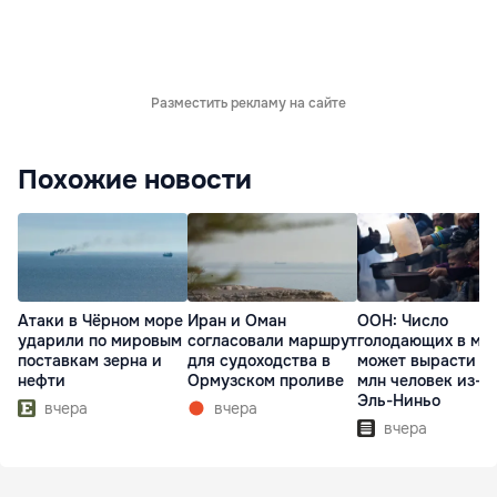
Разместить рекламу на сайте
Похожие новости
Атаки в Чёрном море
Иран и Оман
ООН: Число
ударили по мировым
согласовали маршрут
голодающих в ми
поставкам зерна и
для судоходства в
может вырасти д
нефти
Ормузском проливе
млн человек из-з
Эль-Ниньо
вчера
вчера
вчера