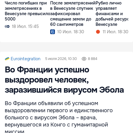
Число погибших при
После землетрясений
Рубио лично
землетрясениях в
в Венесуэле спутник
управляет
Венесуэле превысило
зафиксировал
финансами и
5000
смещение земли до
добычей ресурсо
60 сантиметров
Венесуэле
18 Июл. 15:45
10 Июл. 18:30
11 Июл. 18:30
Eurointegration
5 июля 2026, 10:30
8 884
Во Франции успешно
выздоровел человек,
заразившийся вирусом Эбола
Во Франции объявили об успешном
выздоровлении первого и единственного
больного с вирусом Эбола – врача,
вернувшегося из Конго с гуманитарной
миссии.