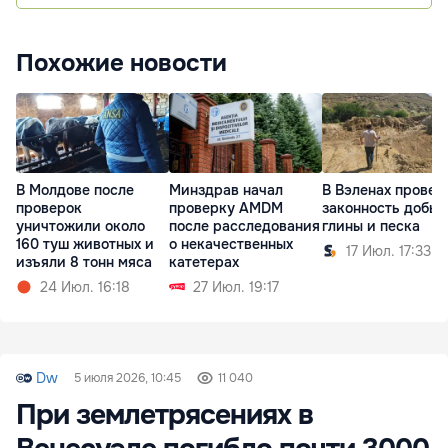
Похожие новости
В Молдове после
Минздрав начал
В Вэленах провер
проверок
проверку AMDM
законность добы
уничтожили около
после расследования
глины и песка
160 туш животных и
о некачественных
17 Июл. 17:33
изъяли 8 тонн мяса
катетерах
24 Июл. 16:18
27 Июл. 19:17
Dw
5 июля 2026, 10:45
11 040
При землетрясениях в