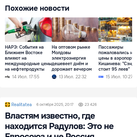
Похожие новости
НАРЭ: События на
На оптовом рынке
Пассажиры
Ближнем Востоке
Молдовы
пожаловались на
влияют на
электроэнергия
цены в аэропорту
международные цены
дешевеет днём и
Кишинева: "Сэнд
на нефтепродукты
дорожает вечером
стоит 95 леев"
14 Июл. 17:55
13 Июл. 22:32
15 Июл. 10:27
Realitatea
6 октября 2025, 20:17
23 426
Властям известно, где
находится Радулов: Это не
Евросоюз и не Россия