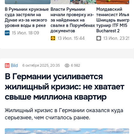
В Румынии круизные
Власти Румынии
Молдавский
суда застряли на
начали проверку из-
теннисист Илья
Дунае из-за низкого
за найденных на
Шницарь выигра
уровня воды в реке
свалке в Порумбенах
турнир ITF M15
документов
Bucharest 2
15 Июл. 18:09
13 Июл. 15:44
13 Июл. 23:25
Bild
6 октября 2025, 20:35
6 982
В Германии усиливается
жилищный кризис: не хватает
свыше миллиона квартир
Жилищный кризис в Германии оказался куда
серьезнее, чем считалось ранее.