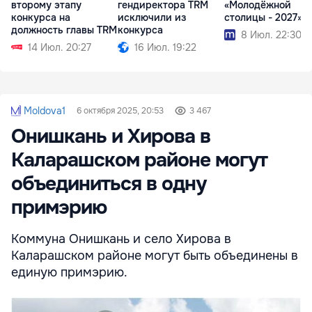
второму этапу
гендиректора TRM
«Молодёжной
конкурса на
исключили из
столицы - 2027»
должность главы TRM
конкурса
8 Июл. 22:30
14 Июл. 20:27
16 Июл. 19:22
Moldova1
6 октября 2025, 20:53
3 467
Онишкань и Хирова в
Каларашском районе могут
объединиться в одну
примэрию
Коммуна Онишкань и село Хирова в
Каларашском районе могут быть объединены в
единую примэрию.