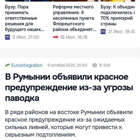
Бузу: Пора
Реформа местного
Бузу: К объедине
принимать
управления: 4
подключились ок
ответственные
населенных пункта
70% примэрий
решения для
Флорештского
страны
будущего наших
района объединят
21 Июл. 19:40
населённых пунктов
мэрии
9 Июл. 21:00
16 Июл. 16:18
Eurointegration
6 октября 2025, 20:44
10 548
В Румынии объявили красное
предупреждение из-за угрозы
паводка
В ряде районов на востоке Румынии объявили
красное предупреждение из-за ожидаемых
сильных ливней, которые могут привести к
серьезным подтоплениям.