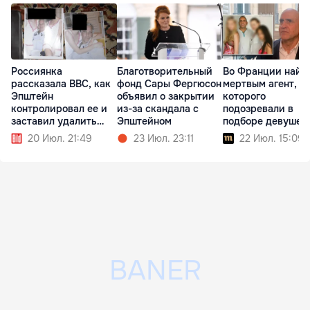
Россиянка
Благотворительный
Во Франции найд
рассказала BBC, как
фонд Сары Фергюсон
мертвым агент,
Эпштейн
объявил о закрытии
которого
контролировал ее и
из-за скандала с
подозревали в
заставил удалить
Эпштейном
подборе девушек
татуировку
Эпштейна
20 Июл. 21:49
23 Июл. 23:11
22 Июл. 15:09