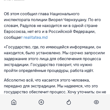
Об этом сообщил глава Национального
инспектората полиции Виорел Чернэуцану. По его
словам, Радулов не находится ни в одной стране
Евросоюза, нет его и в Российской Федерации,
сообщае
т realitatea.md
«Государство, где, по имеющейся информации, он
находится, было установлено. Мы срочно запросили
задержание этого лица для обеспечения процесса
экстрадиции. Государство говорит, что нужно
пройти определённые процедуры, работа идёт.
Абсолютно всё, что касается этого человека,
передано для экстрадиции. Мы надеемся, что это
государство обеспечит процесс. Хочу уточнить: он не
находится в европейской стране. Он пытался, но не
находится в ЕС. Более того, пытался попасть и в
Россию, но ему это не удалось. Его даже не