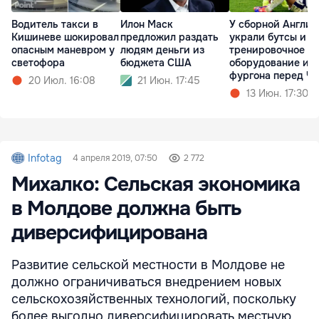
Водитель такси в
Илон Маск
У сборной Англии
Кишиневе шокировал
предложил раздать
украли бутсы и
опасным маневром у
людям деньги из
тренировочное
светофора
бюджета США
оборудование из
фургона перед Ч
20 Июл. 16:08
21 Июн. 17:45
13 Июн. 17:30
Infotag
4 апреля 2019, 07:50
2 772
Михалко: Сельская экономика
в Молдове должна быть
диверсифицирована
Развитие сельской местности в Молдове не
должно ограничиваться внедрением новых
сельскохозяйственных технологий, поскольку
более выгодно диверсифицировать местную