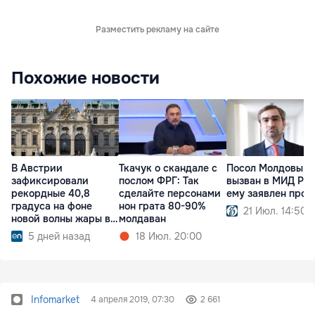
Разместить рекламу на сайте
Похожие новости
В Австрии
Ткачук о скандале с
Посол Молдовы
зафиксировали
послом ФРГ: Так
вызван в МИД РФ:
рекордные 40,8
сделайте персонами
ему заявлен прот
градуса на фоне
нон грата 80-90%
21 Июл. 14:50
новой волны жары в
молдаван
Европе
5 дней назад
18 Июл. 20:00
Infomarket
4 апреля 2019, 07:30
2 661