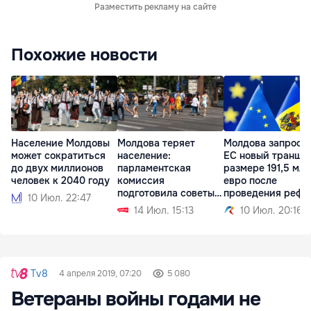
Разместить рекламу на сайте
Похожие новости
Население Молдовы
Молдова теряет
Молдова запроси
может сократиться
население:
ЕС новый транш в
до двух миллионов
парламентская
размере 191,5 млн
человек к 2040 году
комиссия
евро после
подготовила советы
проведения рефо
10 Июл. 22:47
для кабмина
14 Июл. 15:13
10 Июл. 20:16
Tv8
4 апреля 2019, 07:20
5 080
Ветераны войны годами не