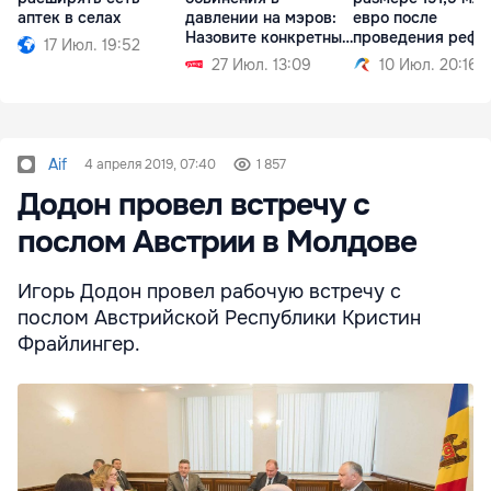
аптек в селах
давлении на мэров:
евро после
Назовите конкретные
проведения рефо
17 Июл. 19:52
случаи
27 Июл. 13:09
10 Июл. 20:16
Aif
4 апреля 2019, 07:40
1 857
Додон провел встречу с
послом Австрии в Молдове
Игорь Додон провел рабочую встречу с
послом Австрийской Республики Кристин
Фрайлингер.