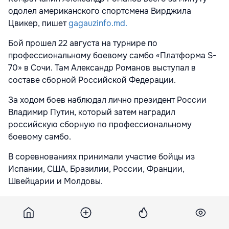
одолел американского спортсмена Вирджила
Цвикер, пишет
gagauzinfo.md.
Бой прошел 22 августа на турнире по
профессиональному боевому самбо «Платформа S-
70» в Сочи. Там Александр Романов выступал в
составе сборной Российской Федерации.
За ходом боев наблюдал лично президент России
Владимир Путин, который затем наградил
российскую сборную по профессиональному
боевому самбо.
В соревнованиях принимали участие бойцы из
Испании, США, Бразилии, России, Франции,
Швейцарии и Молдовы.
Александр Романов – известный спортсмен из
Гагаузии. В его активе 9 профессиональных боев и
ни одного поражения. Романов так же выступает и в