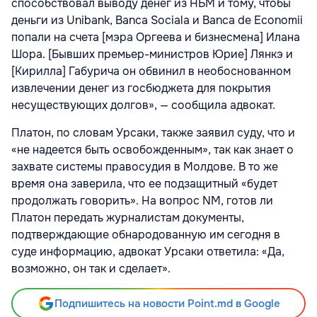
способствовал выводу денег из НБМ и тому, чтобы
деньги из Unibank, Banca Sociala и Banca de Economii
попали на счета [мэра Оргеева и бизнесмена] Илана
Шора. [Бывших премьер-министров Юрие] Лянкэ и
[Кирилла] Габурича он обвинил в необоснованном
извлечении денег из госбюджета для покрытия
несуществующих долгов», — сообщила адвокат.
Платон, по словам Урсаки, также заявил суду, что и
«не надеется быть освобожденным», так как знает о
захвате системы правосудия в Молдове. В то же
время она заверила, что ее подзащитный «будет
продолжать говорить». На вопрос NM, готов ли
Платон передать журналистам документы,
подтверждающие обнародованную им сегодня в
суде информацию, адвокат Урсаки ответила: «Да,
возможно, он так и сделает».
Подпишитесь на новости Point.md в Google