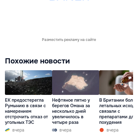
Разместить рекламу на сайте
Похожие новости
ЕК предостерегла
Нефтяное пятно у
В Британии более
Румынию в связи с
берегов Омана за
летальных исходо
намерением
несколько дней
связали с
отстрочить отказ от
увеличилось в
препаратами для
угольных ТЭС
четыре раза
похудения
вчера
вчера
вчера