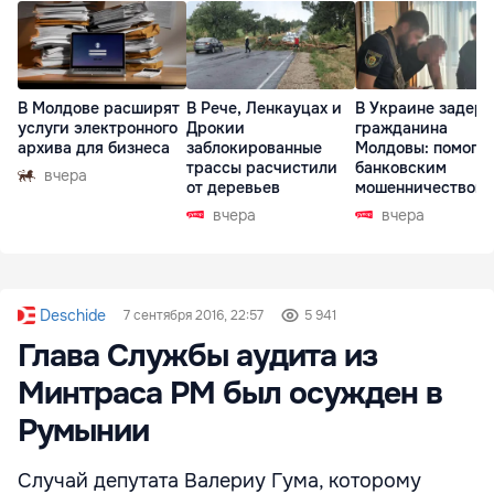
В Молдове расширят
В Рече, Ленкауцах и
В Украине задер
услуги электронного
Дрокии
гражданина
архива для бизнеса
заблокированные
Молдовы: помогал
трассы расчистили
банковским
вчера
от деревьев
мошенничеством 
Чехии
вчера
вчера
Deschide
7 сентября 2016, 22:57
5 941
Глава Службы аудита из
Минтраса РМ был осужден в
Румынии
Случай депутата Валериу Гума, которому