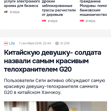
услуги электронного
Дрокии
гражданина
архива для бизнеса
заблокированные
Молдовы: помогал
трассы расчистили
банковским
вчера
от деревьев
мошенничеством 
Чехии
вчера
вчера
Life
7 сентября 2016, 22:44
10 209
Китайскую девушку- солдата
назвали самым красивым
телохранителем G20
Пользователи Сети активно обсуждают самую
красивую девушку-телохранителя саммита
G20 в китайском Хэнчжоу.