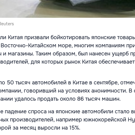
Reuters
ели Китая призвали бойкотировать японские товары
в Восточно-Китайском море, многим компаниям пр
ы и магазины. Таким образом, был нанесен ущерб 
водителей, для которых рынок Китая обеспечивае
ло 50 тысяч автомобилей в Китае в сентябре, отме
омпании, говоривший на условиях анонимности. В 
ании удалось продать около 86 тысяч машин.
ое падение спроса на японские автомобили стало 
ных производителей, например южнокорейской Hy
орой за месяц выросли на 15%.