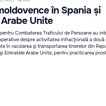
2, 14:35
674
moldovence în Spania și
 Arabe Unite
 pentru Combaterea Traficului de Persoane au intr
perative despre activitatea infracţională a două 
ate în racolarea şi transportarea tinerelor din Rep
i Emiratele Arabe Unite, pentru practicarea prosti