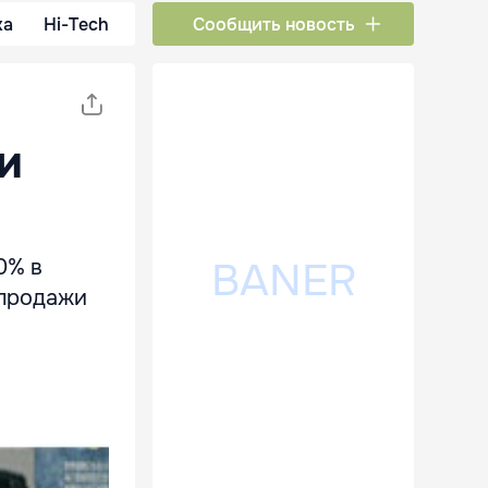
ка
Hi-Tech
Сообщить новость
и
0% в
 продажи