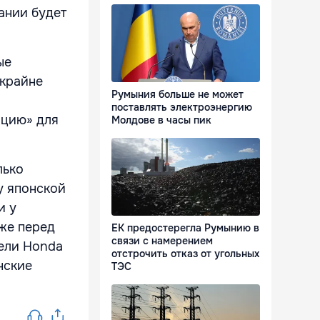
ании будет
ые
 крайне
Румыния больше не может
поставлять электроэнергию
ицию» для
Молдове в часы пик
лько
у японской
и у
кже перед
ЕК предостерегла Румынию в
связи с намерением
ели Honda
отстрочить отказ от угольных
нские
ТЭС