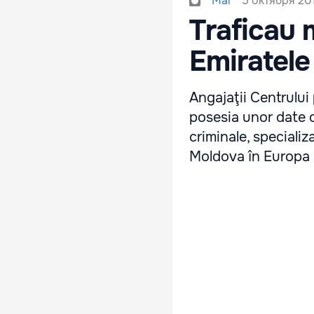
5 октября 201
Mai
Traficau 
Emiratele
Angajaţii Centrului
posesia unor date o
criminale, specializ
Moldova în Europa ş