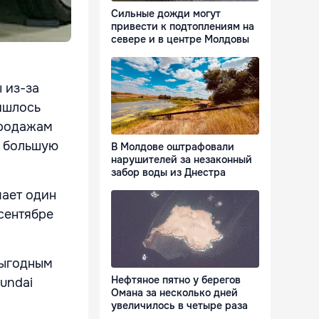
Сильные дожди могут
привести к подтоплениям на
севере и в центре Молдовы
 из-за
ишлось
продажам
т большую
В Молдове оштрафовали
нарушителей за незаконный
забор воды из Днестра
чает один
сентябре
выгодным
Нефтяное пятно у берегов
undai
Омана за несколько дней
увеличилось в четыре раза