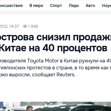
оисшествия
В мире
Спорт
Леди
Авто
Нау
012, 14:37
1 946
острова снизил продаж
 Китае на 40 процентов
зводителя Toyota Motor в Китае рухнули на 4
тияпонских протестов в стране, в то время как
зко выросли, сообщает Reuters.