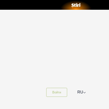
⌵
RU
Войти