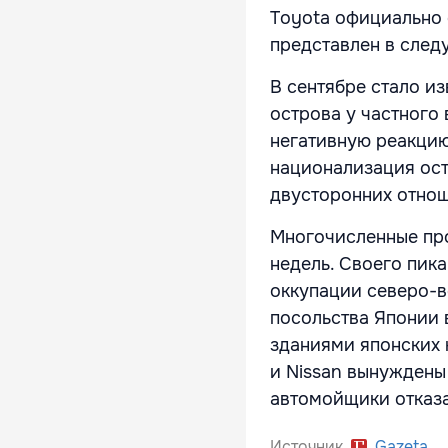
Toyota официально 
представлен в след
В сентябре стало и
острова у частного
негативную реакцию
национализация ос
двусторонних отно
Многочисленные про
недель. Своего пика
оккупации северо-в
посольства Японии 
зданиями японских 
и Nissan вынуждены
автомойщики отказ
Источник
Gazeta