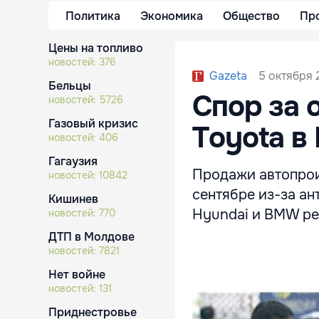
Политика
Экономика
Общество
Пр
Цены на топливо
новостей:
376
5 октября 2
Gazeta
Бельцы
Спор за 
новостей:
5726
Газовый кризис
Toyota в
новостей:
406
Гагаузия
Продажи автопрои
новостей:
10842
сентябре из-за ан
Кишинев
Hyundai и BMW ре
новостей:
770
ДТП в Молдове
новостей:
7821
Нет войне
новостей:
131
Приднестровье