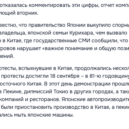
отказалась комментировать эти цифры, отчет комп
ующий вторник.
звестно, что правительство Японии выкупило спорн
 владельца, японской семьи Курихара, чем вызвало
 в Китае, где государственные СМИ сообщили, что
тровов нарушает «важное понимание и общую поз
шений.
тесты, вспыхнувшие в Китае, продолжались неско
 протесты достигли 18 сентября – в 81-ю годовщин
осточного Китая. В этот день демонстрации прошл
в Пекине, дипмиссий Токио в других городах, а та
компаний и ресторанов. Японские автопроизводит
 были приостановить производство в Китае, а пеки
ались мыть японские машины.