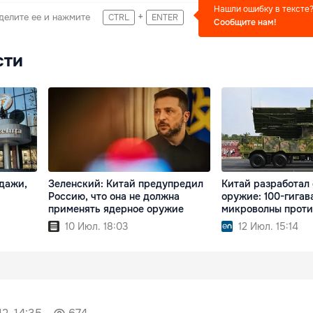
Нашли ошибку в тексте
+
делите ее и нажмите
CTRL
ENTER
Сообщите нам!
сти
одажи,
Зеленский: Китай предупредил
Китай разработал
Россию, что она не должна
оружие: 100-гигав
применять ядерное оружие
микроволны проти
10 Июл. 18:03
12 Июл. 15:14