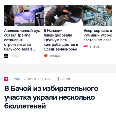
Апелляционный суд
В Испании
Энергокризис в
обязал Трампа
ликвидировали
Румынии угрожае
остановить
крупную сеть
поставкам лекарс
строительство
контрабандистов в
вчера
бального зала в
Средиземноморье
Белом доме
вчера
вчера
Jurnal
28 июня 2015, 13:43
2 969
В Бачой из избирательного
участка украли несколько
бюллетеней