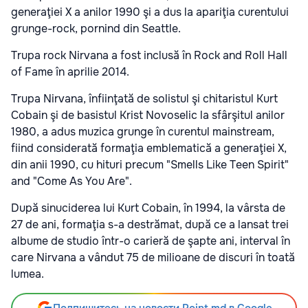
generaţiei X a anilor 1990 şi a dus la apariţia curentului
grunge-rock, pornind din Seattle.
Trupa rock Nirvana a fost inclusă în Rock and Roll Hall
of Fame în aprilie 2014.
Trupa Nirvana, înfiinţată de solistul şi chitaristul Kurt
Cobain şi de basistul Krist Novoselic la sfârşitul anilor
1980, a adus muzica grunge în curentul mainstream,
fiind considerată formaţia emblematică a generaţiei X,
din anii 1990, cu hituri precum "Smells Like Teen Spirit"
and "Come As You Are".
După sinuciderea lui Kurt Cobain, în 1994, la vârsta de
27 de ani, formaţia s-a destrămat, după ce a lansat trei
albume de studio într-o carieră de şapte ani, interval în
care Nirvana a vândut 75 de milioane de discuri în toată
lumea.