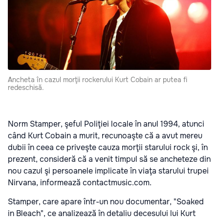
Ancheta în cazul morţii rockerului Kurt Cobain ar putea fi
redeschisă.
Norm Stamper, şeful Poliţiei locale în anul 1994, atunci
când Kurt Cobain a murit, recunoaşte că a avut mereu
dubii în ceea ce priveşte cauza morţii starului rock şi, în
prezent, consideră că a venit timpul să se ancheteze din
nou cazul şi persoanele implicate în viaţa starului trupei
Nirvana, informează contactmusic.com.
Stamper, care apare într-un nou documentar, "Soaked
in Bleach", ce analizează în detaliu decesului lui Kurt