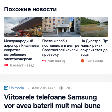
Похожие новости
Международный
После жалобы
На Днестре, Прут
аэропорт Кишинева
постоялицы в центре
малых реках
сократил
Constructorul начали
сохраняется деф
потребление
проверку
воды
электроэнергии
час назад
час назад
8 минут назад
Unimedia
28 июня 2015, 13:45
1 283
Viitoarele telefoane Samsung
vor avea baterii mult mai bune