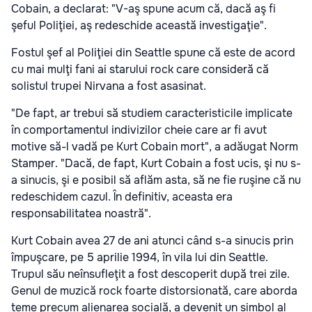
Cobain, a declarat: "V-aş spune acum că, dacă aş fi
şeful Poliţiei, aş redeschide această investigaţie".
Fostul şef al Poliţiei din Seattle spune că este de acord
cu mai mulţi fani ai starului rock care consideră că
solistul trupei Nirvana a fost asasinat.
"De fapt, ar trebui să studiem caracteristicile implicate
în comportamentul indivizilor cheie care ar fi avut
motive să-l vadă pe Kurt Cobain mort", a adăugat Norm
Stamper. "Dacă, de fapt, Kurt Cobain a fost ucis, şi nu s-
a sinucis, şi e posibil să aflăm asta, să ne fie ruşine că nu
redeschidem cazul. În definitiv, aceasta era
responsabilitatea noastră".
Kurt Cobain avea 27 de ani atunci când s-a sinucis prin
împuşcare, pe 5 aprilie 1994, în vila lui din Seattle.
Trupul său neînsufleţit a fost descoperit după trei zile.
Genul de muzică rock foarte distorsionată, care aborda
teme precum alienarea socială, a devenit un simbol al