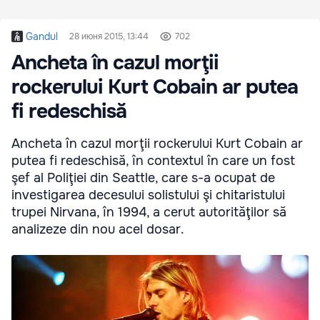
Gandul
28 июня 2015, 13:44
702
Ancheta în cazul morţii
rockerului Kurt Cobain ar putea
fi redeschisă
Ancheta în cazul morţii rockerului Kurt Cobain ar
putea fi redeschisă, în contextul în care un fost
şef al Poliţiei din Seattle, care s-a ocupat de
investigarea decesului solistului şi chitaristului
trupei Nirvana, în 1994, a cerut autorităţilor să
analizeze din nou acel dosar.