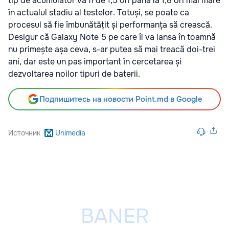
tip de acumulator va fi de 1,5 ori până la 1,8 ori mai mare
în actualul stadiu al testelor. Totuși, se poate ca
procesul să fie îmbunătățit și performanța să crească.
Desigur că Galaxy Note 5 pe care îl va lansa în toamnă
nu primește așa ceva, s-ar putea să mai treacă doi-trei
ani, dar este un pas important în cercetarea și
dezvoltarea noilor tipuri de baterii.
Подпишитесь на новости Point.md в Google
Источник
Unimedia