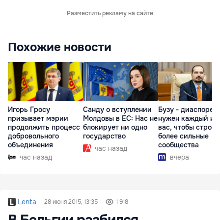
Разместить рекламу на сайте
Похожие новости
Игорь Гросу
Санду о вступлении
Бузу - диаспоре:
призывает мэрии
Молдовы в ЕС: Нас не
нужен каждый из
продолжить процесс
блокирует ни одно
вас, чтобы строит
добровольного
государство
более сильные
объединения
сообщества
час назад
час назад
вчера
Lenta
28 июня 2015, 13:35
1 918
В Бельгии разбился