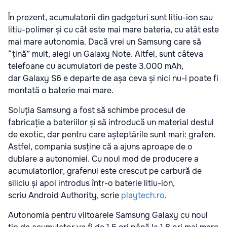
În prezent, acumulatorii din gadgeturi sunt litiu-ion sau
litiu-polimer și cu cât este mai mare bateria, cu atât este
mai mare autonomia. Dacă vrei un Samsung care să
“țină” mult, alegi un Galaxy Note. Altfel, sunt câteva
telefoane cu acumulatori de peste 3.000 mAh,
dar
Galaxy S6 e departe de așa ceva și nici nu-i poate fi
montată o baterie mai mare.
Soluția Samsung a fost să schimbe procesul de
fabricație a bateriilor și să introducă un material destul
de exotic, dar pentru care așteptările sunt mari: grafen.
Astfel, compania susține că a ajuns aproape de o
dublare a autonomiei. Cu noul mod de producere a
acumulatorilor, grafenul este crescut pe carbură de
siliciu și apoi introdus într-o baterie litiu-ion,
scriu Android Authority, scrie
playtech.ro
.
Autonomia pentru viitoarele Samsung Galaxy cu noul