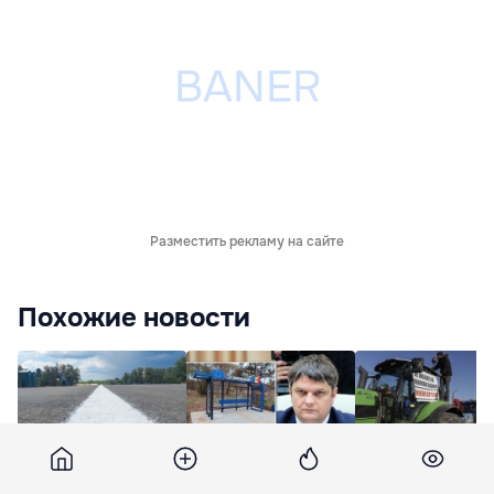
Разместить рекламу на сайте
Похожие новости
Спыну: На
Фермеры Молдов
Строительство
национальных
массово протест
дороги к КПП Леова-