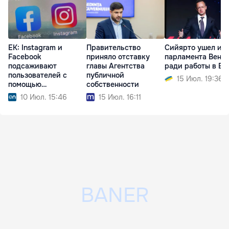
ЕК: Instagram и
Правительство
Сийярто ушел из
Facebook
приняло отставку
парламента Венг
подсаживают
главы Агентства
ради работы в BY
пользователей с
публичной
15 Июл. 19:36
помощью
собственности
«затягивающего»
10 Июл. 15:46
15 Июл. 16:11
дизайна