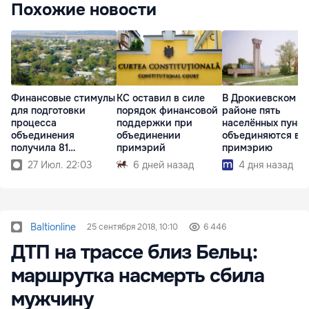
Похожие новости
Финансовые стимулы
КС оставил в силе
В Дрокиевском
для подготовки
порядок финансовой
районе пять
процесса
поддержки при
населённых пункт
объединения
объединении
объединяются в 
получила 81
примэрий
примэрию
примэрия
27 Июл. 22:03
6 дней назад
4 дня назад
Baltionline
25 сентября 2018, 10:10
6 446
ДТП на трассе близ Бельц:
маршрутка насмерть сбила
мужчину