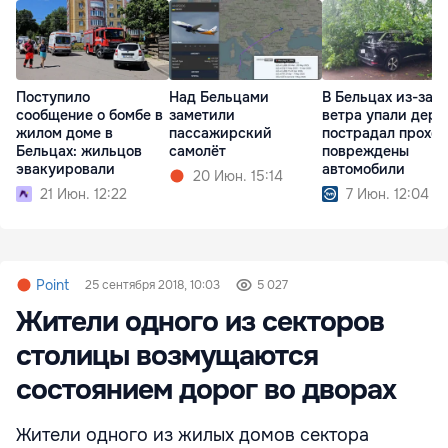
Поступило
Над Бельцами
В Бельцах из-за
сообщение о бомбе в
заметили
ветра упали дере
жилом доме в
пассажирский
пострадал прохо
Бельцах: жильцов
самолёт
повреждены
эвакуировали
автомобили
20 Июн. 15:14
21 Июн. 12:22
7 Июн. 12:04
Point
25 сентября 2018, 10:03
5 027
Жители одного из секторов
столицы возмущаются
состоянием дорог во дворах
Жители одного из жилых домов сектора