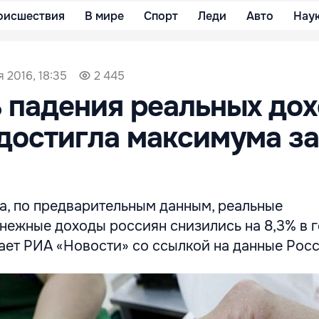
оисшествия
В мире
Спорт
Леди
Авто
Нау
я 2016, 18:35
2 445
 падения реальных до
достигла максимума за
да, по предварительным данным, реальные
нежные доходы россиян снизились на 8,3% в 
ает РИА «Новости» со ссылкой на данные Росс