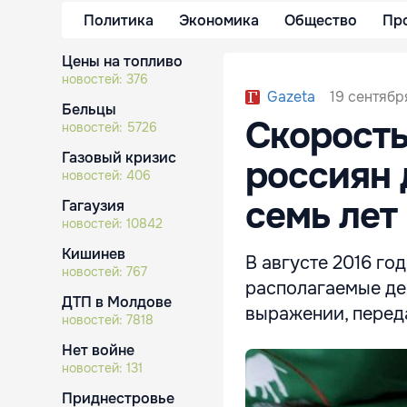
Политика
Экономика
Общество
Пр
Цены на топливо
новостей:
376
19 сентябр
Gazeta
Бельцы
Скорость
новостей:
5726
Газовый кризис
россиян 
новостей:
406
семь лет
Гагаузия
новостей:
10842
Кишинев
В августе 2016 го
новостей:
767
располагаемые де
ДТП в Молдове
выражении, перед
новостей:
7818
Нет войне
новостей:
131
Приднестровье