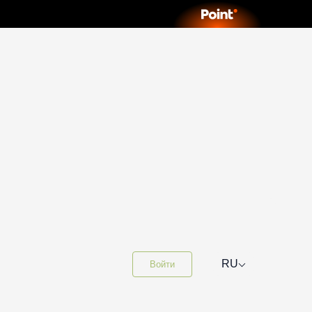
⌵
RU
Войти