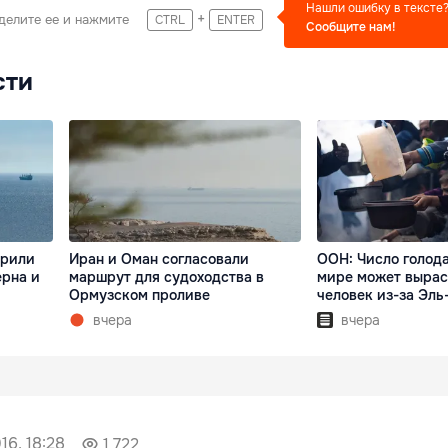
Нашли ошибку в тексте
+
делите ее и нажмите
CTRL
ENTER
Сообщите нам!
сти
арили
Иран и Оман согласовали
ООН: Число голод
ерна и
маршрут для судоходства в
мире может вырас
Ормузском проливе
человек из-за Эль
вчера
вчера
16, 18:28
1 722