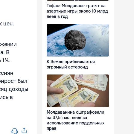
Тофан: Молдаване тратят на
азартные игры около 10 млрд
леев в год
 цен.
о
ажении
а. В
 1%.
К Земле приближается
огромный астероид
ссиян
рирост был
сяц доходы
ись в
Молдаванина оштрафовали
на 37,5 тыс. леев за
использование поддельных
прав