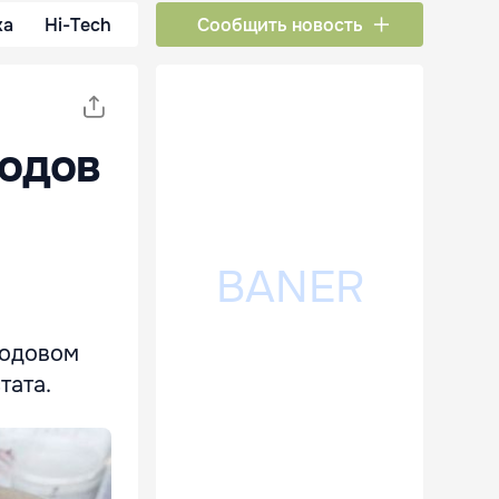
ка
Hi-Tech
Сообщить новость
ходов
годовом
тата.