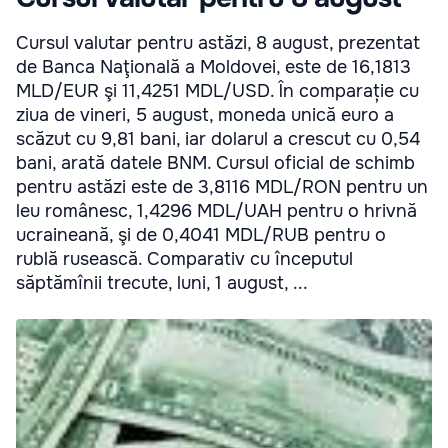
Cursul valutar pentru astăzi, 8 august, prezentat
de Banca Naţională a Moldovei, este de 16,1813
MLD/EUR şi 11,4251 MDL/USD. În comparație cu
ziua de vineri, 5 august, moneda unică euro a
scăzut cu 9,81 bani, iar dolarul a crescut cu 0,54
bani, arată datele BNM. Cursul oficial de schimb
pentru astăzi este de 3,8116 MDL/RON pentru un
leu românesc, 1,4296 MDL/UAH pentru o hrivnă
ucraineană, şi de 0,4041 MDL/RUB pentru o
rublă rusească. Comparativ cu începutul
săptămînii trecute, luni, 1 august, ...