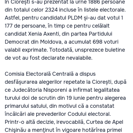
În Ciorești s-au prezentat la urne 1886 persoane
din totalul celor 2324 incluse în listele electorale.
Astfel, pentru candidatul PLDM și-au dat votul 1
177 de persoane, în timp ce pentru celălalt
candidat Xenia Axenti, din partea Partidului
Democrat din Moldova, a acumulat 698 voturi
valabil exprimate. Totodată, unsprezece buletine
de vot au fost declarate nevalabile.
Comisia Electorală Centrală a dispus
desfășurarea alegerilor repetate la Ciorești, după
ce Judecătoria Nisporeni a infirmat legalitatea
turului doi de scrutin din 19 iunie pentru alegerea
primarului satului, din motivul că a constatat
încălcări ale prevederilor Codului electoral.
Printr-o altă decizie, irevocabilă, Curtea de Apel
Chişinău a menţinut în vigoare hotărîrea primei