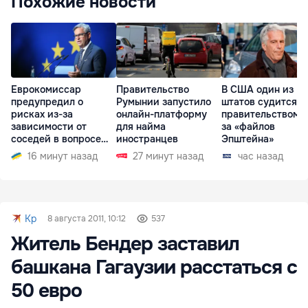
Похожие новости
Еврокомиссар
Правительство
В США один из
предупредил о
Румынии запустило
штатов судится с
рисках из-за
онлайн-платформу
правительством и
зависимости от
для найма
за «файлов
соседей в вопросе
иностранцев
Эпштейна»
границ
16 минут назад
27 минут назад
час назад
Kp
8 августа 2011, 10:12
537
Житель Бендер заставил
башкана Гагаузии расстаться с
50 евро