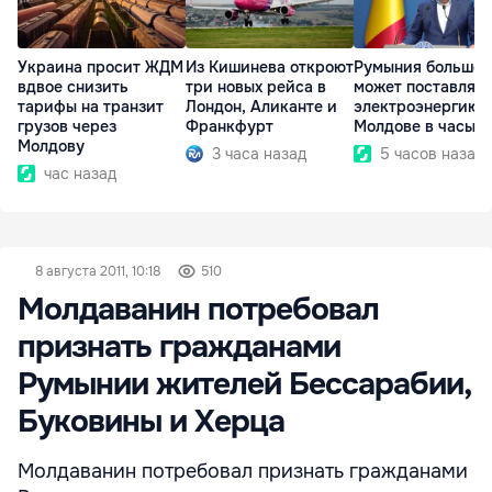
Украина просит ЖДМ
Из Кишинева откроют
Румыния больше 
вдвое снизить
три новых рейса в
может поставлять
тарифы на транзит
Лондон, Аликанте и
электроэнергию
грузов через
Франкфурт
Молдове в часы п
Молдову
3 часа назад
5 часов назад
час назад
8 августа 2011, 10:18
510
Молдаванин потребовал
признать гражданами
Румынии жителей Бессарабии,
Буковины и Херца
Молдаванин потребовал признать гражданами