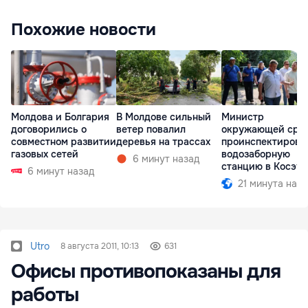
Похожие новости
Молдова и Болгария
В Молдове сильный
Министр
договорились о
ветер повалил
окружающей сре
совместном развитии
деревья на трассах
проинспектирова
газовых сетей
водозаборную
6 минут назад
станцию в Косэу
6 минут назад
21 минута наза
Utro
8 августа 2011, 10:13
631
Офисы противопоказаны для
работы