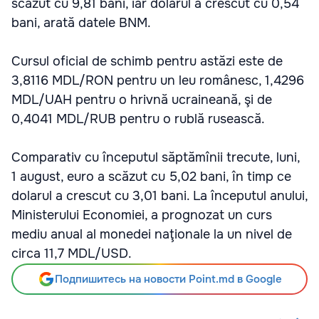
scăzut cu 9,81 bani, iar dolarul a crescut cu 0,54
bani, arată datele BNM.
Cursul oficial de schimb pentru astăzi este de
3,8116 MDL/RON pentru un leu românesc, 1,4296
MDL/UAH pentru o hrivnă ucraineană, şi de
0,4041 MDL/RUB pentru o rublă rusească.
Comparativ cu începutul săptămînii trecute, luni,
1 august, euro a scăzut cu 5,02 bani, în timp ce
dolarul a crescut cu 3,01 bani. La începutul anului,
Ministerului Economiei, a prognozat un curs
mediu anual al monedei naţionale la un nivel de
circa 11,7 MDL/USD.
Подпишитесь на новости Point.md в Google