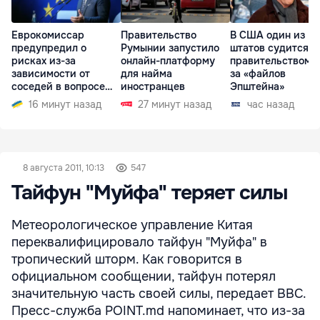
Еврокомиссар
Правительство
В США один из
предупредил о
Румынии запустило
штатов судится с
рисках из-за
онлайн-платформу
правительством и
зависимости от
для найма
за «файлов
соседей в вопросе
иностранцев
Эпштейна»
границ
16 минут назад
27 минут назад
час назад
8 августа 2011, 10:13
547
Тайфун "Муйфа" теряет силы
Метеорологическое управление Китая
переквалифицировало тайфун "Муйфа" в
тропический шторм. Как говорится в
официальном сообщении, тайфун потерял
значительную часть своей силы, передает BBC.
Пресс-служба POINT.md напоминает, что из-за