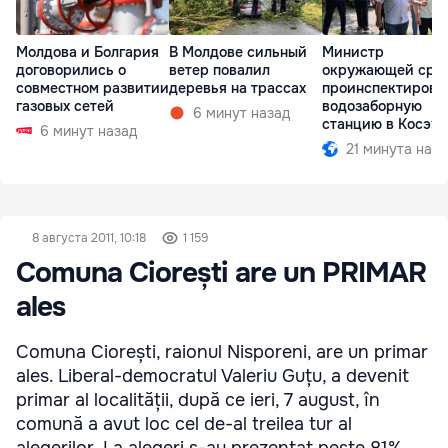
Молдова и Болгария
В Молдове сильный
Министр
договорились о
ветер повалил
окружающей сре
совместном развитии
деревья на трассах
проинспектирова
газовых сетей
водозаборную
6 минут назад
станцию в Косэу
6 минут назад
21 минута наза
8 августа 2011, 10:18
1 159
Comuna Ciorești are un PRIMAR
ales
Comuna Ciorești, raionul Nisporeni, are un primar
ales. Liberal-democratul Valeriu Guțu, a devenit
primar al localității, după ce ieri, 7 august, în
comună a avut loc cel de-al treilea tur al
alegerilor. La alegeri s-au prezentat peste 81%