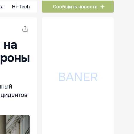
ка
Hi-Tech
Сообщить новость
 на
ороны
нный
нцидентов