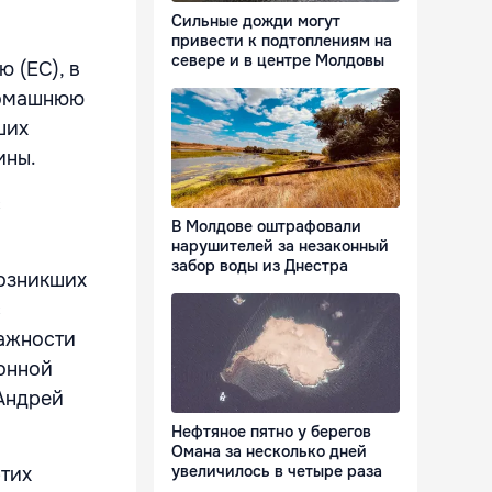
Сильные дожди могут
привести к подтоплениям на
севере и в центре Молдовы
 (ЕС), в
домашнюю
ших
ины.
с
В Молдове оштрафовали
нарушителей за незаконный
забор воды из Днестра
возникших
с
важности
онной
Андрей
Нефтяное пятно у берегов
Омана за несколько дней
увеличилось в четыре раза
этих