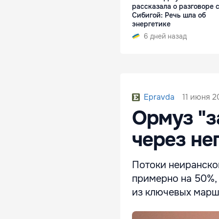
рассказала о разговоре 
Сибигой: Речь шла об
энергетике
6 дней назад
11 июня 2
Epravda
Ормуз "з
через не
Потоки неиранско
примерно на 50%,
из ключевых марш