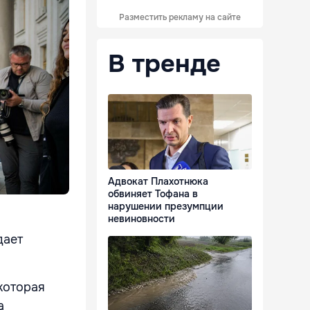
Разместить рекламу на сайте
В тренде
Адвокат Плахотнюка
обвиняет Тофана в
нарушении презумпции
невиновности
дает
которая
а