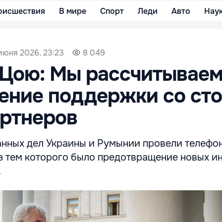
оисшествия
В мире
Спорт
Леди
Авто
Нау
 июня 2026, 23:23
8 049
 Цою: Мы рассчитываем
ение поддержки со ст
артнеров
нных дел Украины и Румынии провели телефо
из тем которого было предотвращение новых и
.