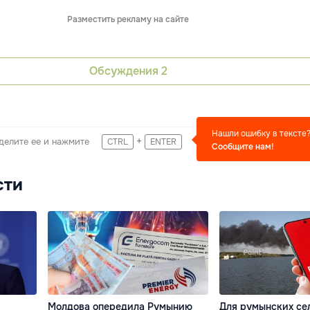
Разместить рекламу на сайте
Обсуждения
2
Нашли ошибку в тексте
+
делите ее и нажмите
CTRL
ENTER
Сообщите нам!
сти
Молдова опередила Румынию
Для румынских сел