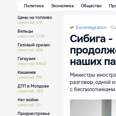
Политика
Экономика
Общество
Пр
Цены на топливо
новостей:
376
11
Eurointegration
Бельцы
Сибига -
новостей:
5726
Газовый кризис
продолж
новостей:
406
наших п
Гагаузия
новостей:
10842
Кишинев
Министры иностра
новостей:
770
разговор, одной 
ДТП в Молдове
с беспилотниками
новостей:
7821
Нет войне
новостей:
131
Приднестровье