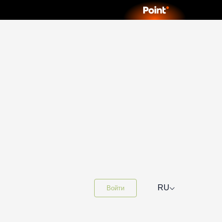
⌵
RU
Войти