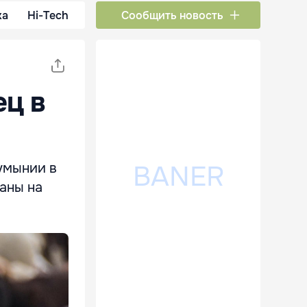
ка
Hi-Tech
Сообщить новость
ец в
умынии в
ваны на