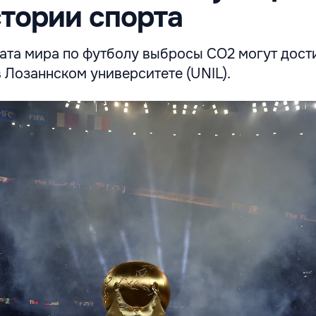
стории спорта
ата мира по футболу выбросы CO2 могут дост
в Лозаннском университете (UNIL).