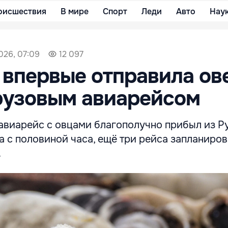
оисшествия
В мире
Спорт
Леди
Авто
Нау
026, 07:09
12 097
впервые отправила ов
рузовым авиарейсом
авиарейс с овцами благополучно прибыл из Р
а с половиной часа, ещё три рейса запланиро
.