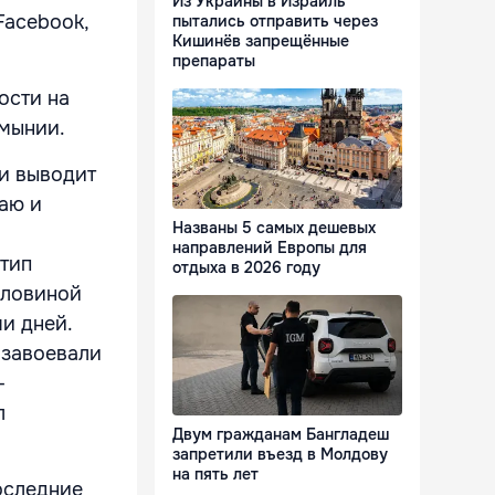
Из Украины в Израиль
Facebook,
пытались отправить через
Кишинёв запрещённые
препараты
ости на
умынии.
и выводит
аю и
Названы 5 самых дешевых
направлений Европы для
 тип
отдыха в 2026 году
оловиной
ми дней.
 завоевали
-
л
Двум гражданам Бангладеш
запретили въезд в Молдову
на пять лет
оследние