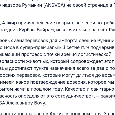
 надзора Румынии (ANSVSA) на своей странице в 
, Алжир принял решение покрыть все свои потребн
праздник Курбан-Байрам, исключительно за счёт Р
зовых авиаперевозок для импорта овец из Румыни
о мяса в супер-премиальный сегмент. Я подчёркив
шающий прогресс с точки зрения логистической
зопасности животных, который сопровождает этот
вцы достигают пункта назначения всего за два с п
морских перевозок, которые могут длиться до вось
имеем явное подтверждение доверия, которое мы
крытом нами в прошлом году. Качество и санитарно
асность определяют это сотрудничество», — заяви
SA Александру Бочу.
спортировала овец в Алжир в прошлом году. За п