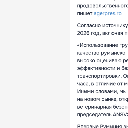
продовольственного
пишет
agerpres.ro
Согласно источнику
2026 год, включая 
«Использование гру
качество румынског
высоко оцениваю ре
эффективности и бе
транспортировки. О
часа, в отличие от 
Иными словами, мы 
на новом рынке, от
ветеринарная безоп
председатель ANSV
Впервые Румыния эк