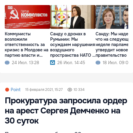
Коммунисты
Санду о дронах в
Санду: Мы надеем
возложили
Румынии: Мы
что на следующе
ответственность за
осуждаем нарушения
неделе парламен
кризис в Молдове на
воздушного
утвердит новое
партию власти и
пространства НАТО и
правительство
Санду
ЕС
24 Июл. 13:28
26 Июл. 14:45
18 Июл. 09:02
Point
15 февраля 2021, 15:27
10 334
Прокуратура запросила ордер
на арест Сергея Демченко на
30 суток