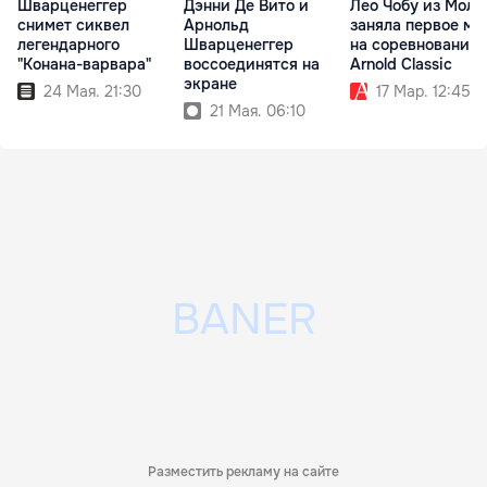
Шварценеггер
Дэнни Де Вито и
Лео Чобу из Мол
снимет сиквел
Арнольд
заняла первое ме
легендарного
Шварценеггер
на соревнованиях
"Конана-варвара"
воссоединятся на
Arnold Classic
экране
24 Мая. 21:30
17 Мар. 12:45
21 Мая. 06:10
Разместить рекламу на сайте