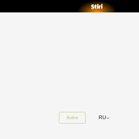
⌵
RU
Войти