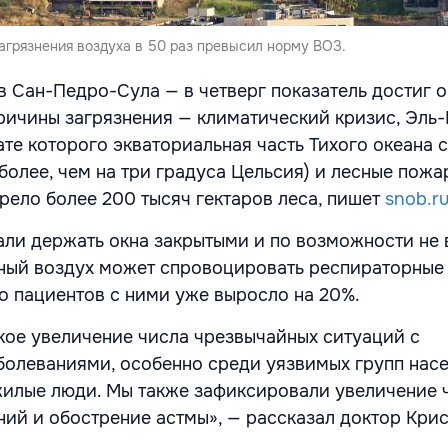
агрязнения воздуха в 50 раз превысил норму ВОЗ.
в Сан-Педро-Сула — в четверг показатель достиг 
ричины загрязнения — климатический кризис, Эль
ате которого экваториальная часть Тихого океана 
более, чем на три градуса Цельсия) и лесные пожар
орело
более 200 тысяч гектаров леса, пишет
snob.r
ли держать окна закрытыми и по возможности не 
нный воздух может спровоцировать респираторные
о пациентов с ними уже выросло
на 20%.
ое увеличение числа чрезвычайных ситуаций с
олеваниями, особенно среди уязвимых групп насе
ожилые люди. Мы также зафиксировали увеличение 
ий и обострение астмы», — рассказал доктор Кри