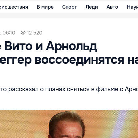
оисшествия
В мире
Спорт
Леди
Авто
Нау
, 06:10
12 520
 Вито и Арнольд
ггер воссоединятся н
то рассказал о планах сняться в фильме с Ар