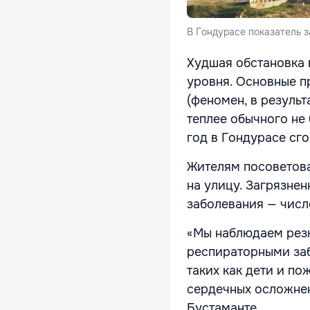
В Гондурасе показатель з
Худшая обстановка 
уровня. Основные п
(феномен, в результ
теплее обычного не 
год в Гондурасе сг
Жителям посоветова
на улицу. Загрязне
заболевания — числ
«Мы наблюдаем резк
респираторными заб
таких как дети и п
сердечных осложнен
Бустаманте.