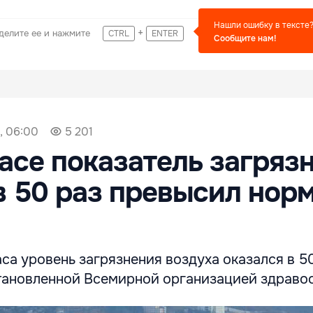
Нашли ошибку в тексте
+
делите ее и нажмите
CTRL
ENTER
Сообщите нам!
, 06:00
5 201
асе показатель загряз
в 50 раз превысил нор
са уровень загрязнения воздуха оказался в 5
тановленной Всемирной организацией здраво