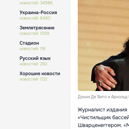
новостей:
34986
Украина-Россия
новостей:
8490
Землетрясение
новостей:
1009
Стадион
новостей:
119
Русский язык
новостей:
292
Хорошие новости
новостей:
1721
Дэнни Де Вито и Арнольд
Журналист издания 
«Чистильщик бассей
Шварценеггером. «М