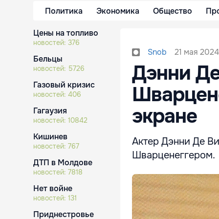
Политика
Экономика
Общество
Пр
Цены на топливо
новостей:
376
21 мая 2024
Snob
Бельцы
Дэнни Де
новостей:
5726
Газовый кризис
Шварцене
новостей:
406
экране
Гагаузия
новостей:
10842
Кишинев
Актер Дэнни Де Ви
новостей:
767
Шварценеггером.
ДТП в Молдове
новостей:
7818
Нет войне
новостей:
131
Приднестровье