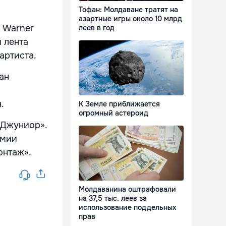
Тофан: Молдаване тратят на
азартные игры около 10 млрд
й Warner
леев в год
и лента
артиста.
ан
.
К Земле приближается
огромный астероид
«Джуниор».
емии
онтаж».
Молдаванина оштрафовали
на 37,5 тыс. леев за
использование поддельных
прав