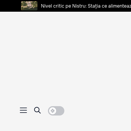
Nivel critic pe Nistru: Stația ce alimentea