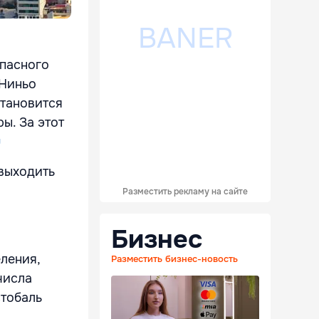
опасного
-Ниньо
становится
ы. За этот
u
выходить
Разместить рекламу на сайте
Бизнес
ления,
Разместить бизнес-новость
числа
стобаль