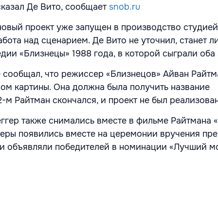
сказал Де Вито, сообщает
snob.ru
 новый проект уже запущен в производство студие
абота над сценарием. Де Вито не уточнил, станет л
ии «Близнецы» 1988 года, в которой сыграли оба 
ne сообщал, что режиссер «Близнецов» Айван Райтм
лом картины. Она должна была получить название
2-м Райтман
скончался, и проект не был реализован
ггер также снимались вместе в фильме Райтмана 
теры появились вместе на церемонии вручения пр
ни объявляли победителей в номинации «Лучший м