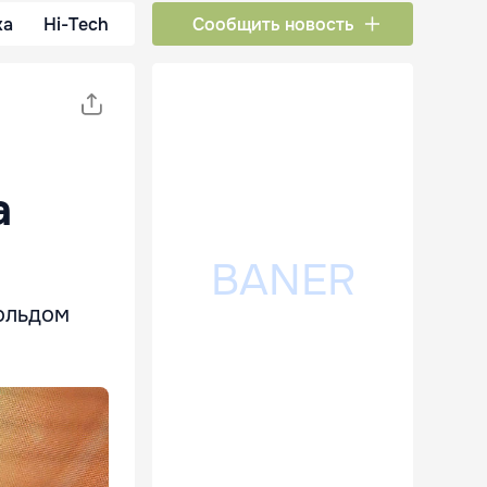
ка
Hi-Tech
Сообщить новость
а
нольдом