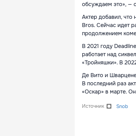
обсуждаем это», — 
Актер добавил, что
Bros. Сейчас идет р
продолжением комед
В 2021 году Deadli
работает над сикве
«Тройняшки». В 202
Де Вито и Шварцене
В последний раз ак
«Оскар» в марте. О
Источник
Snob