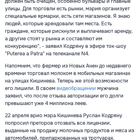
должен быть очищен, особенно бульвары и главные
улицы. Для торговли есть рынки, мэрия организует
специальные ярмарки, есть сети магазинов. Я знаю
людей, которые арендовали там места. Есть
граждане, которые рискнули и выплачивают аренду,
а другие стоят у рынка и составляют им
конкуренцию", - заявил Кодряну в эфире ток-шоу
"Puterea a Patra" на телеканале N4.
Напомним, что фермер из Новых Анен до недавнего
времени торговал молоком в мобильных магазинах
на улицах Кишинева. Теперь же этой возможности
его лишили. В своем
видеобращении
мужчина
заявил, что после отзыва авторизации его долги
превышают уже 4 миллиона леев.
22 апреля врио мэра Кишинева Руслан Кодряну
попросил преторов отозвать все лицензии,
выданные на продажу молочных продуктов и мяса из
автомобилей, припаркованных на тротуарах.