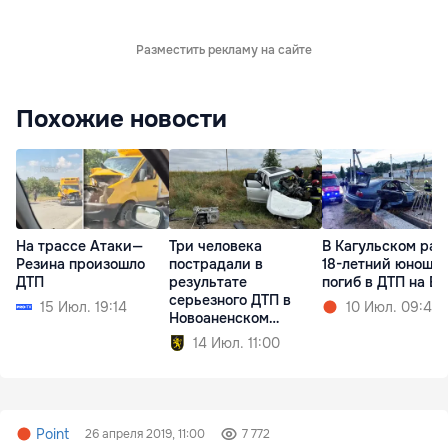
Разместить рекламу на сайте
Похожие новости
На трассе Атаки—
Три человека
В Кагульском рай
Резина произошло
пострадали в
18-летний юноша
ДТП
результате
погиб в ДТП на 
серьезного ДТП в
15 Июл. 19:14
10 Июл. 09:44
Новоаненском
районе
14 Июл. 11:00
Point
26 апреля 2019, 11:00
7 772