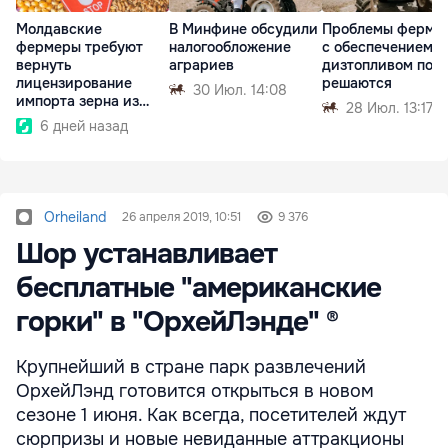
Молдавские
В Минфине обсудили
Проблемы ферме
фермеры требуют
налогообложение
с обеспечением
вернуть
аграриев
дизтопливом пока
лицензирование
решаются
30 Июл. 14:08
импорта зерна из
28 Июл. 13:17
Украины
6 дней назад
Orheiland
26 апреля 2019, 10:51
9 376
Шор устанавливает
бесплатные "американские
горки" в "ОрхейЛэнде" ®
Крупнейший в стране парк развлечений
ОрхейЛэнд готовится открыться в новом
сезоне 1 июня. Как всегда, посетителей ждут
сюрпризы и новые невиданные аттракционы