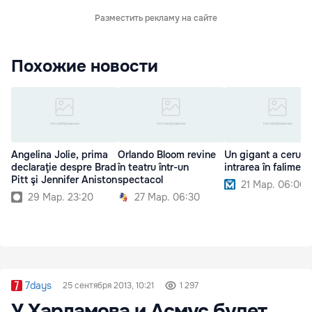
Разместить рекламу на сайте
Похожие новости
Angelina Jolie, prima
Orlando Bloom revine
Un gigant a cerut
declaraţie despre Brad
în teatru într-un
intrarea în faliment
Pitt şi Jennifer Aniston
spectacol
21 Мар. 06:00
29 Мар. 23:20
27 Мар. 06:30
7days
25 сентября 2013, 10:21
1 297
У Харламова и Асмус будет