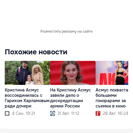
Разместить рекламу на сайте
Похожие новости
Кристина Асмус
На Кристину Асмус
Асмус похвастал
воссоединилась с
завели дело о
большими
Гариком Харламовым
дискредитации
гонорарами за
ради дочери
армии России
съемки в кино
4 Сен. 19:21
31 Авг. 11:12
28 Авг. 16:24