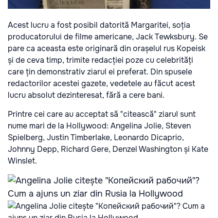
Acest lucru a fost posibil datorită Margaritei, soția
producatorului de filme americane, Jack Tewksbury. Se
pare ca aceasta este originară din orașelul rus Kopeisk
și de ceva timp, trimite redacției poze cu celebrități
care țin demonstrativ ziarul ei preferat. Din spusele
redactorilor acestei gazete, vedetele au făcut acest
lucru absolut dezinteresat, fără a cere bani.
Printre cei care au acceptat să "citească" ziarul sunt
nume mari de la Hollywood: Angelina Jolie, Steven
Spielberg, Justin Timberlake, Leonardo Dicaprio,
Johnny Depp, Richard Gere, Denzel Washington și Kate
Winslet.