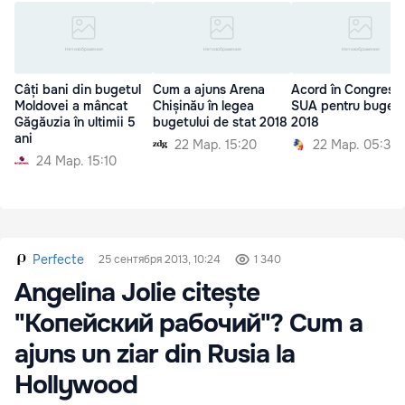
Câți bani din bugetul
Cum a ajuns Arena
Acord în Congresul
Moldovei a mâncat
Chișinău în legea
SUA pentru bugetu
Găgăuzia în ultimii 5
bugetului de stat 2018
2018
ani
22 Мар. 15:20
22 Мар. 05:30
24 Мар. 15:10
Perfecte
25 сентября 2013, 10:24
1 340
Angelina Jolie citește
"Копейский рабочий"? Cum a
ajuns un ziar din Rusia la
Hollywood