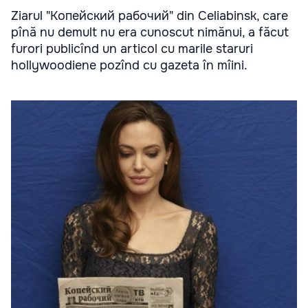
Ziarul "Копейский рабочий" din Celiabinsk, care
pînă nu demult nu era cunoscut nimănui, a făcut
furori publicînd un articol cu marile staruri
hollywoodiene pozînd cu gazeta în mîini.