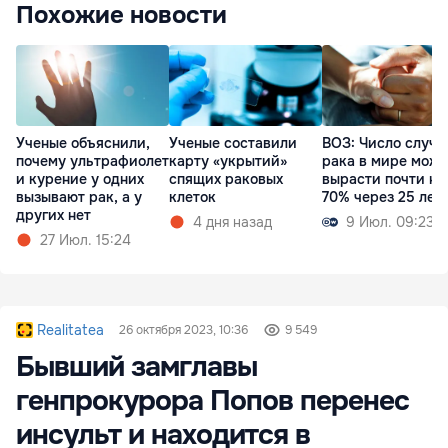
Похожие новости
Ученые объяснили,
Ученые составили
ВОЗ: Число случа
почему ультрафиолет
карту «укрытий»
рака в мире може
и курение у одних
спящих раковых
вырасти почти на
вызывают рак, а у
клеток
70% через 25 лет
других нет
4 дня назад
9 Июл. 09:23
27 Июл. 15:24
Realitatea
26 октября 2023, 10:36
9 549
Бывший замглавы
генпрокурора Попов перенес
инсульт и находится в