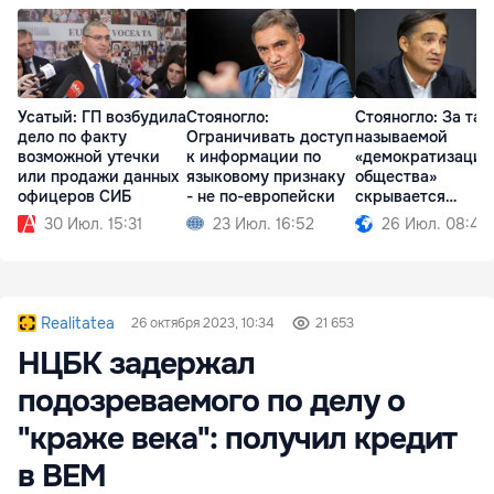
Усатый: ГП возбудила
Стояногло:
Стояногло: За так
дело по факту
Ограничивать доступ
называемой
возможной утечки
к информации по
«демократизацие
или продажи данных
языковому признаку
общества»
офицеров СИБ
- не по-европейски
скрывается
проедание денег
30 Июл. 15:31
23 Июл. 16:52
26 Июл. 08:49
Realitatea
26 октября 2023, 10:34
21 653
НЦБК задержал
подозреваемого по делу о
"краже века": получил кредит
в BEM