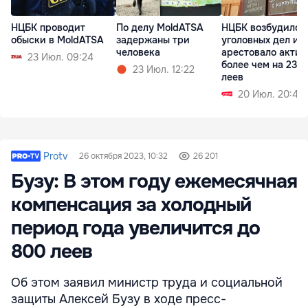
НЦБК проводит
По делу MoldATSA
НЦБК возбудило 
обыски в MoldATSA
задержаны три
уголовных дел и
человека
арестовало акти
23 Июл. 09:24
более чем на 236
23 Июл. 12:22
леев
20 Июл. 20:43
Protv
26 октября 2023, 10:32
26 201
Бузу: В этом году ежемесячная
компенсация за холодный
период года увеличится до
800 леев
Об этом заявил министр труда и социальной
защиты Алексей Бузу в ходе пресс-