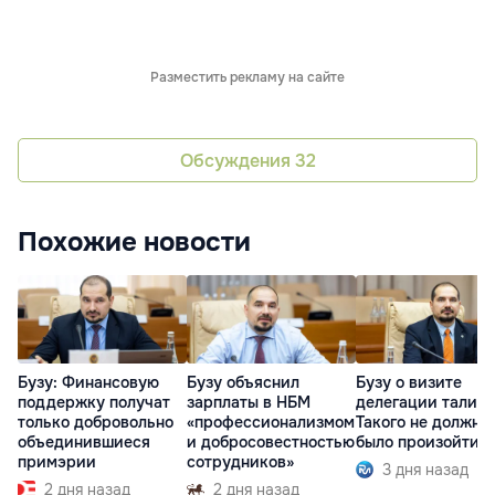
Разместить рекламу на сайте
Обсуждения
32
Похожие новости
Бузу: Финансовую
Бузу объяснил
Бузу о визите
поддержку получат
зарплаты в НБМ
делегации талибо
только добровольно
«профессионализмом
Такого не должно
объединившиеся
и добросовестностью
было произойти
примэрии
сотрудников»
3 дня назад
2 дня назад
2 дня назад