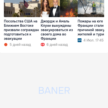
Посольства США на
Джордж и Амаль
Пожары на юге
Ближнем Востоке
Клуни вынуждены
Франции стали
призвали сограждан
эвакуироваться из
причиной эвакуа
подготовиться к
своего дома во
жителей и турист
эвакуации
Франции
4 Июл. 17:45
5 дней назад
6 дней назад