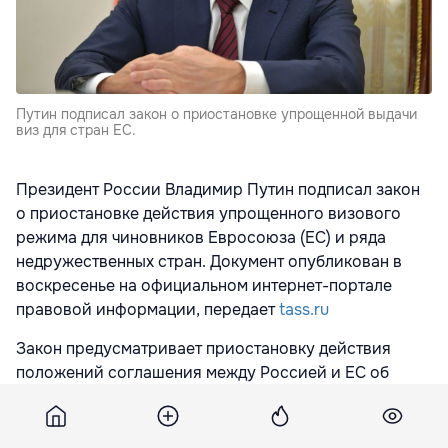
Путин подписал закон о приостановке упрощенной выдачи
виз для стран ЕС.
Президент России Владимир Путин подписал закон
о приостановке действия упрощенного визового
режима для чиновников Евросоюза (ЕС) и ряда
недружественных стран. Документ опубликован в
воскресенье на официальном интернет-портале
правовой информации, передает
tass.ru
Закон предусматривает приостановку действия
положений соглашения между Россией и ЕС об
упрощении выдачи виз гражданам РФ и Евросоюза.
Аналогичные изменения коснутся соглашений об
упрощении выдачи виз между правительством РФ и