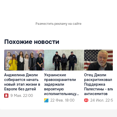
Разместить рекламу на сайте
Похожие новости
Анджелина Джоли
Украинские
Отец Джоли
собирается начать
правоохранители
раскритиковал до
новый этап жизни в
задержали
Поддержка
Европе без детей
вероятную
Палестины - влия
исполнительницу
антисемитов
9 Мая. 22:00
теракта во Львове
22 Фев. 18:00
24 Июл. 22:59