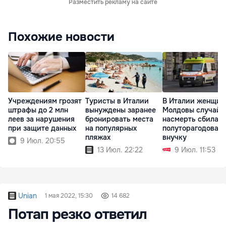
Разместить рекламу на сайте
Похожие новости
Учреждениям грозят
Туристы в Италии
В Италии женщин
штрафы до 2 млн
вынуждены заранее
Молдовы случайн
леев за нарушения
бронировать места
насмерть сбила
при защите данных
на популярных
полуторагодовал
пляжах
внучку
9 Июл. 20:55
13 Июл. 22:22
9 Июл. 11:53
Unian
1 мая 2022, 15:30
14 682
Потап резко ответил