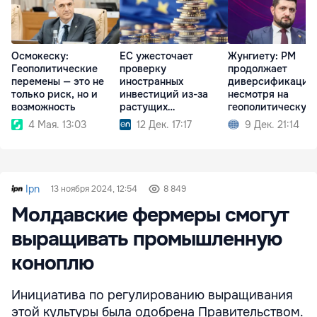
Осмокеску:
ЕС ужесточает
Жунгиету: РМ
Геополитические
проверку
продолжает
перемены — это не
иностранных
диверсификацию
только риск, но и
инвестиций из-за
несмотря на
возможность
растущих
геополитическую
геополитических
напряженность
4 Мая. 13:03
12 Дек. 17:17
9 Дек. 21:14
угроз
Ipn
13 ноября 2024, 12:54
8 849
Молдавские фермеры смогут
выращивать промышленную
коноплю
Инициатива по регулированию выращивания
этой культуры была одобрена Правительством.