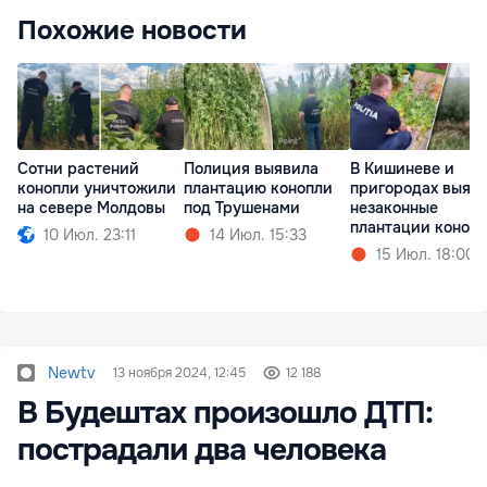
Похожие новости
Сотни растений
Полиция выявила
В Кишиневе и
конопли уничтожили
плантацию конопли
пригородах выяв
на севере Молдовы
под Трушенами
незаконные
плантации коноп
10 Июл. 23:11
14 Июл. 15:33
15 Июл. 18:00
Newtv
13 ноября 2024, 12:45
12 188
В Будештах произошло ДТП:
пострадали два человека