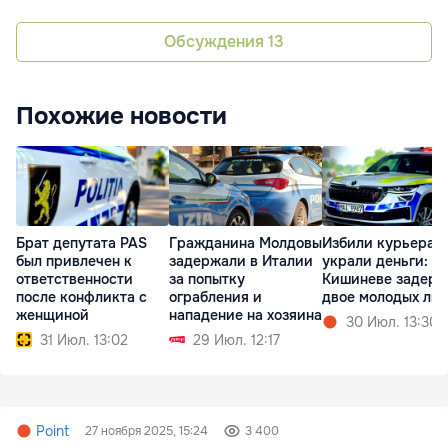
Обсуждения
13
Похожие новости
Брат депутата PAS
Гражданина Молдовы
Избили курьера и
был привлечен к
задержали в Италии
украли деньги: в
ответственности
за попытку
Кишиневе задер
после конфликта с
ограбления и
двое молодых лю
женщиной
нападение на хозяина
30 Июл. 13:30
31 Июл. 13:02
29 Июл. 12:17
Point
27 ноября 2025, 15:24
3 400