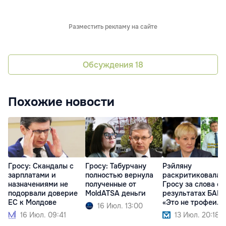
Разместить рекламу на сайте
Обсуждения
18
Похожие новости
Гросу: Скандалы с
Гросу: Табурчану
Рэйляну
зарплатами и
полностью вернула
раскритиковала
назначениями не
полученные от
Гросу за слова о
подорвали доверие
MoldATSA деньги
результатах БАКа
ЕС к Молдове
«Это не трофеи
16 Июл. 13:00
партии»
16 Июл. 09:41
13 Июл. 20:18