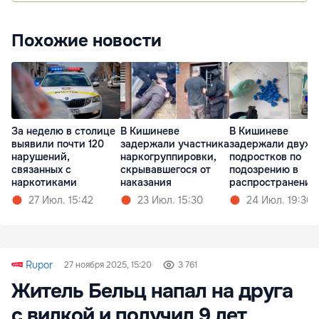
Похожие новости
За неделю в столице
В Кишиневе
В Кишиневе
выявили почти 120
задержали участника
задержали двух
нарушений,
наркогруппировки,
подростков по
связанных с
скрывавшегося от
подозрению в
наркотиками
наказания
распространении
наркотиков
27 Июл. 15:42
23 Июл. 15:30
24 Июл. 19:30
Rupor
27 ноября 2025, 15:20
3 761
Житель Бельц напал на друга
с вилкой и получил 9 лет