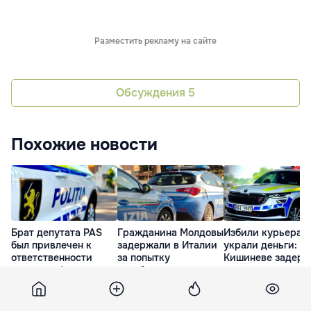
Разместить рекламу на сайте
Обсуждения
5
Похожие новости
Брат депутата PAS
Гражданина Молдовы
Избили курьера и
был привлечен к
задержали в Италии
украли деньги: в
ответственности
за попытку
Кишиневе задер
после конфликта с
ограбления и
двое молодых лю
женщиной
нападение на хозяина
30 Июл. 13:30
31 Июл. 13:02
29 Июл. 12:17