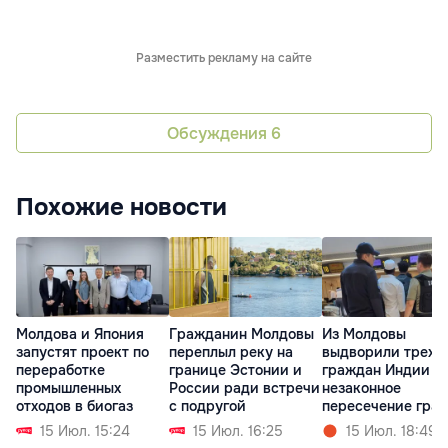
Разместить рекламу на сайте
Обсуждения
6
Похожие новости
Молдова и Япония
Гражданин Молдовы
Из Молдовы
запустят проект по
переплыл реку на
выдворили трех
переработке
границе Эстонии и
граждан Индии з
промышленных
России ради встречи
незаконное
отходов в биогаз
с подругой
пересечение гра
15 Июл. 15:24
15 Июл. 16:25
15 Июл. 18:49