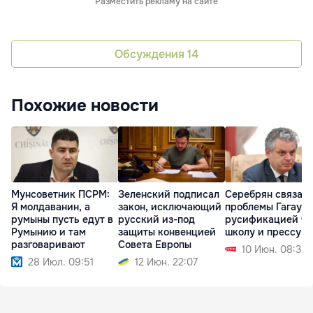
Разместить рекламу на сайте
Обсуждения
14
Похожие новости
Мунсоветник ПСРМ:
Зеленский подписал
Серебрян связал
Я молдаванин, а
закон, исключающий
проблемы Гагаузи
румыны пусть едут в
русский из-под
русификацией че
Румынию и там
защиты конвенцией
школу и прессу
разговаривают
Совета Европы
10 Июн. 08:35
28 Июл. 09:51
12 Июн. 22:07