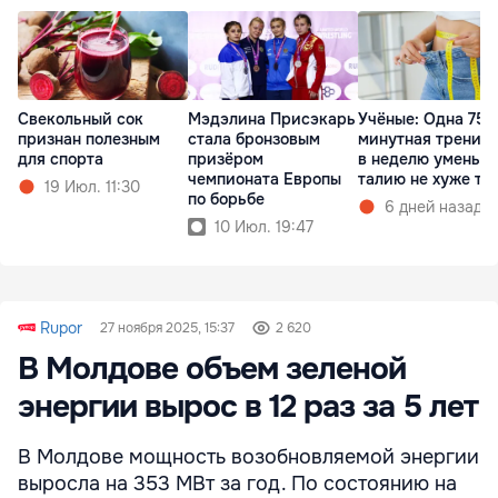
Свекольный сок
Мэдэлина Присэкарь
Учёные: Одна 75-
признан полезным
стала бронзовым
минутная тренир
для спорта
призёром
в неделю уменьш
чемпионата Европы
талию не хуже тр
19 Июл. 11:30
по борьбе
6 дней назад
10 Июл. 19:47
Rupor
27 ноября 2025, 15:37
2 620
В Молдове объем зеленой
энергии вырос в 12 раз за 5 лет
В Молдове мощность возобновляемой энергии
выросла на 353 МВт за год. По состоянию на