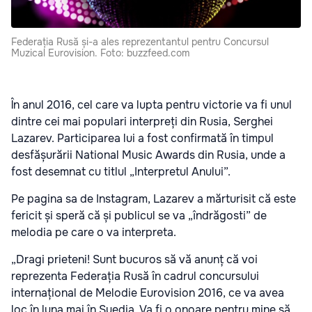
Federația Rusă și-a ales reprezentantul pentru Concursul
Muzical Eurovision. Foto: buzzfeed.com
În anul 2016, cel care va lupta pentru victorie va fi unul
dintre cei mai populari interpreți din Rusia, Serghei
Lazarev. Participarea lui a fost confirmată în timpul
desfășurării National Music Awards din Rusia, unde a
fost desemnat cu titlul „Interpretul Anului”.
Pe pagina sa de Instagram, Lazarev a mărturisit că este
fericit și speră că și publicul se va „îndrăgosti” de
melodia pe care o va interpreta.
„Dragi prieteni! Sunt bucuros să vă anunț că voi
reprezenta Federația Rusă în cadrul concursului
internațional de Melodie Eurovision 2016, ce va avea
loc în luna mai în Suedia. Va fi o onoare pentru mine să