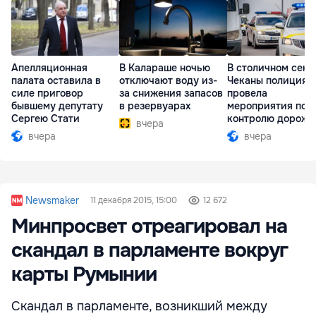
Апелляционная
В Калараше ночью
В столичном сект
палата оставила в
отключают воду из-
Чеканы полиция
силе приговор
за снижения запасов
провела
бывшему депутату
в резервуарах
мероприятия по
Сергею Стати
контролю дорожн
вчера
движения
вчера
вчера
Newsmaker
11 декабря 2015, 15:00
12 672
Минпросвет отреагировал на
скандал в парламенте вокруг
карты Румынии
Скандал в парламенте, возникший между