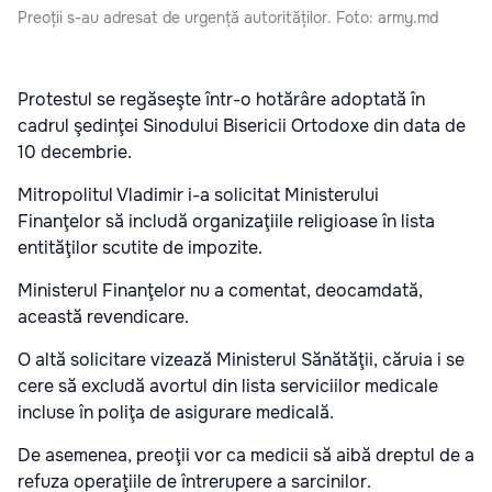
Preoții s-au adresat de urgență autorităților. Foto: army.md
Protestul se regăseşte într-o hotărâre adoptată în
cadrul şedinţei Sinodului Bisericii Ortodoxe din data de
10 decembrie.
Mitropolitul Vladimir i-a solicitat Ministerului
Finanţelor să includă organizaţiile religioase în lista
entităţilor scutite de impozite.
Ministerul Finanţelor nu a comentat, deocamdată,
această revendicare.
O altă solicitare vizează Ministerul Sănătăţii, căruia i se
cere să excludă avortul din lista serviciilor medicale
incluse în poliţa de asigurare medicală.
De asemenea, preoţii vor ca medicii să aibă dreptul de a
refuza operaţiile de întrerupere a sarcinilor.