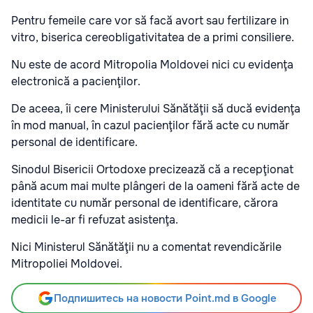
Pentru femeile care vor să facă avort sau fertilizare in
vitro, biserica cereobligativitatea de a primi consiliere.
Nu este de acord Mitropolia Moldovei nici cu evidenţa
electronică a pacienţilor.
De aceea, îi cere Ministerului Sănătăţii să ducă evidenţa
în mod manual, în cazul pacienţilor fără acte cu număr
personal de identificare.
Sinodul Bisericii Ortodoxe precizează că a recepţionat
până acum mai multe plângeri de la oameni fără acte de
identitate cu număr personal de identificare, cărora
medicii le-ar fi refuzat asistenţa.
Nici Ministerul Sănătăţii nu a comentat revendicările
Mitropoliei Moldovei.
Подпишитесь на новости Point.md в Google