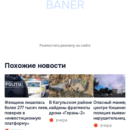
Разместить рекламу на сайте
Похожие новости
Женщина лишилась
В Кагульском районе
Опасный маневр 
более 277 тысяч леев,
найдены фрагменты
центре Кишинева
поверив в
дрона «Герань-2»
полиция выявила
«инвестиционную
нарушительницу
вчера
платформу»
вчера