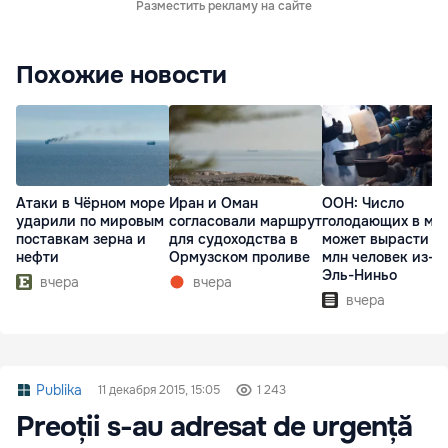
Разместить рекламу на сайте
Похожие новости
Атаки в Чёрном море
Иран и Оман
ООН: Число
ударили по мировым
согласовали маршрут
голодающих в ми
поставкам зерна и
для судоходства в
может вырасти д
нефти
Ормузском проливе
млн человек из-з
Эль-Ниньо
вчера
вчера
вчера
Publika
11 декабря 2015, 15:05
1 243
Preoții s-au adresat de urgență