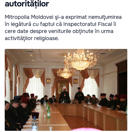
autorităților
Mitropolia Moldovei şi-a exprimat nemulţumirea
în legătură cu faptul că Inspectoratul Fiscal îi
cere date despre veniturile obţinute în urma
activităţilor religioase.