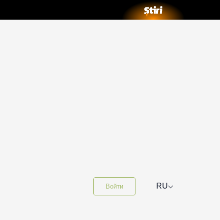
⌵
RU
Войти