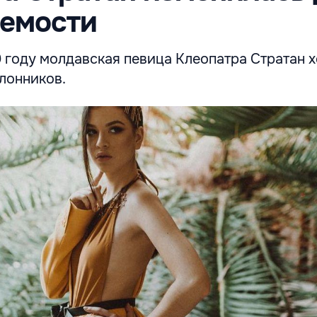
аемости
9 году молдавская певица Клеопатра Стратан х
лонников.