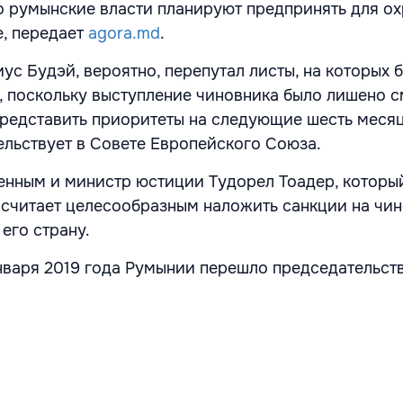
то румынские власти планируют предпринять для о
, передает
agora.md
.
ус Будэй, вероятно, перепутал листы, на которых 
ь, поскольку выступление чиновника было лишено с
редставить приоритеты на следующие шесть месяц
льствует в Совете Европейского Союза.
енным и министр юстиции Тудорел Тоадер, которы
о считает целесообразным наложить санкции на чин
его страну.
января 2019 года Румынии перешло председательст