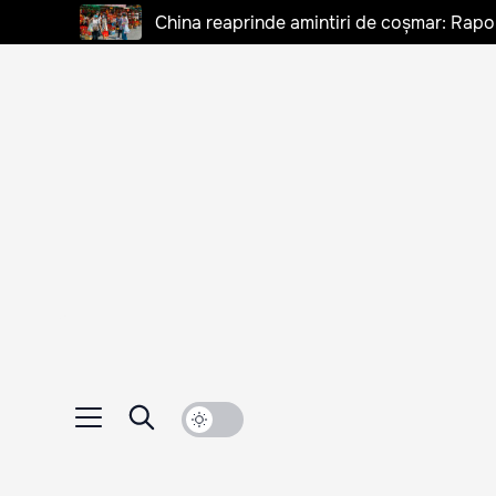
China reaprinde amintiri de coșmar: Rapo