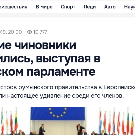
оисшествия
В мире
Спорт
Леди
Авто
Нау
19, 20:00
10 777
ие чиновники
лись, выступая в
ском парламенте
стров румынского правительства в Европейс
ли настоящее удивление среди его членов.