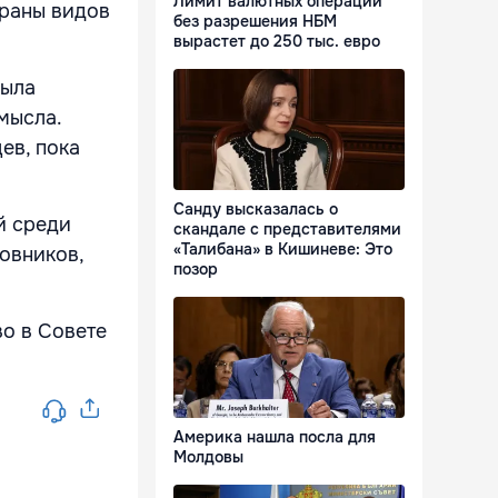
Лимит валютных операций
храны видов
без разрешения НБМ
вырастет до 250 тыс. евро
была
мысла.
ев, пока
Санду высказалась о
й среди
скандале с представителями
«Талибана» в Кишиневе: Это
овников,
позор
во в Совете
Америка нашла посла для
Молдовы