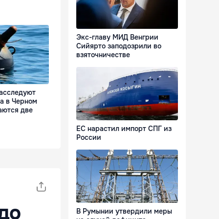
Экс-главу МИД Венгрии
Сийярто заподозрили во
взяточничестве
асследуют
а в Черном
аются две
ЕС нарастил импорт СПГ из
России
до
В Румынии утвердили меры