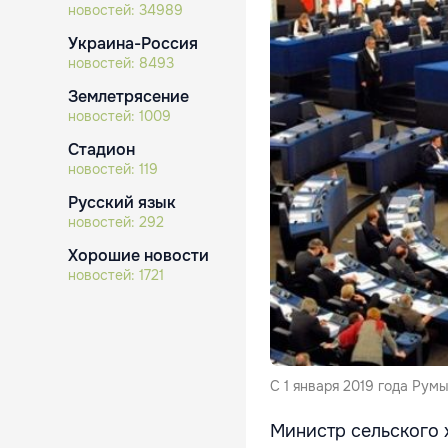
новостей:
34989
Украина-Россия
новостей:
8493
Землетрясение
новостей:
1009
Стадион
новостей:
119
Русский язык
новостей:
292
Хорошие новости
новостей:
1721
С 1 января 2019 года Рум
Министр сельского 