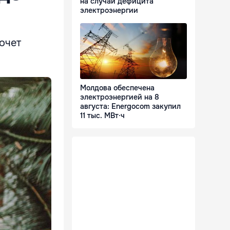
на случай дефицита
электроэнергии
очет
Молдова обеспечена
электроэнергией на 8
августа: Energocom закупил
11 тыс. МВт·ч