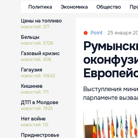
Политика
Экономика
Общество
Пр
Цены на топливо
новостей:
377
25 января 20
Point
Бельцы
Румынск
новостей:
5726
Газовый кризис
оконфузи
новостей:
408
Европей
Гагаузия
новостей:
10842
Кишинев
Выступления мини
новостей:
771
парламенте вызва
ДТП в Молдове
новостей:
7825
Нет войне
новостей:
131
Приднестровье