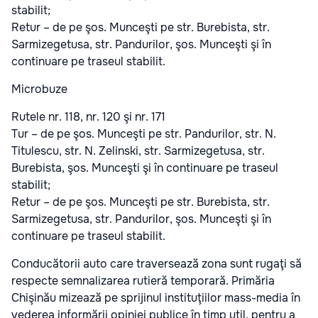
stabilit;
Retur – de pe şos. Munceşti pe str. Burebista, str.
Sarmizegetusa, str. Pandurilor, şos. Munceşti şi în
continuare pe traseul stabilit.
Microbuze
Rutele nr. 118, nr. 120 şi nr. 171
Tur – de pe şos. Munceşti pe str. Pandurilor, str. N.
Titulescu, str. N. Zelinski, str. Sarmizegetusa, str.
Burebista, şos. Munceşti şi în continuare pe traseul
stabilit;
Retur – de pe şos. Munceşti pe str. Burebista, str.
Sarmizegetusa, str. Pandurilor, şos. Munceşti şi în
continuare pe traseul stabilit.
Conducătorii auto care traversează zona sunt rugaţi să
respecte semnalizarea rutieră temporară. Primăria
Chişinău mizează pe sprijinul instituţiilor mass-media în
vederea informării opiniei publice în timp util, pentru a