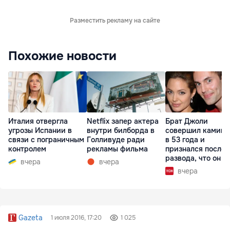
Разместить рекламу на сайте
Похожие новости
Италия отвергла
Netflix запер актера
Брат Джоли
угрозы Испании в
внутри билборда в
совершил каминг
связи с пограничным
Голливуде ради
в 53 года и
контролем
рекламы фильма
признался после
развода, что он г
вчера
вчера
вчера
Gazeta
1 июля 2016, 17:20
1 025