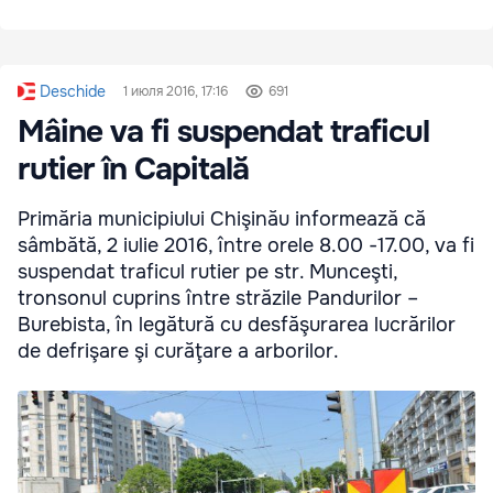
Deschide
1 июля 2016, 17:16
691
Mâine va fi suspendat traficul
rutier în Capitală
Primăria municipiului Chişinău informează că
sâmbătă, 2 iulie 2016, între orele 8.00 -17.00, va fi
suspendat traficul rutier pe str. Munceşti,
tronsonul cuprins între străzile Pandurilor –
Burebista, în legătură cu desfăşurarea lucrărilor
de defrişare şi curăţare a arborilor.