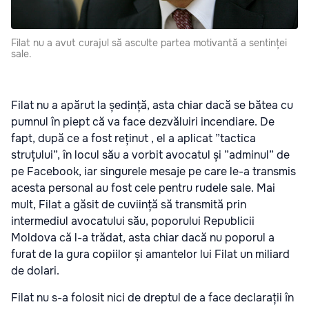
Filat nu a avut curajul să asculte partea motivantă a sentinței
sale.
Filat nu a apărut la ședință, asta chiar dacă se bătea cu
pumnul în piept că va face dezvăluiri incendiare. De
fapt, după ce a fost reținut , el a aplicat ”tactica
struțului”, în locul său a vorbit avocatul și ”adminul” de
pe Facebook, iar singurele mesaje pe care le-a transmis
acesta personal au fost cele pentru rudele sale. Mai
mult, Filat a găsit de cuviință să transmită prin
intermediul avocatului său, poporului Republicii
Moldova că l-a trădat, asta chiar dacă nu poporul a
furat de la gura copiilor și amantelor lui Filat un miliard
de dolari.
Filat nu s-a folosit nici de dreptul de a face declarații în