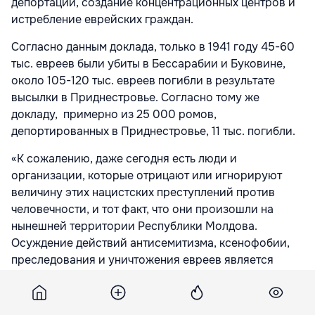
депортации, создание концентрационных центров и
истребление еврейских граждан.
Согласно данным доклада, только в 1941 году 45-60
тыс. евреев были убиты в Бессарабии и Буковине,
около 105-120 тыс. евреев погибли в результате
высылки в Приднестровье. Согласно тому же
докладу, примерно из 25 000 ромов,
депортированных в Приднестровье, 11 тыс. погибли.
«К сожалению, даже сегодня есть люди и
организации, которые отрицают или игнорируют
величину этих нацистских преступлений против
человечности, и тот факт, что они произошли на
нынешней территории Республики Молдова.
Осуждение действий антисемитизма, ксенофобии,
преследования и уничтожения евреев является
гарантией того, что подобные трагические события
против человечества не произойдут больше в нашем
обществе», говорится также в проекте.