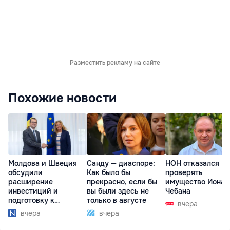
Разместить рекламу на сайте
Похожие новости
Молдова и Швеция
Санду — диаспоре:
НОН отказался
обсудили
Как было бы
проверять
расширение
прекрасно, если бы
имущество Иона
инвестиций и
вы были здесь не
Чебана
подготовку к
только в августе
вчера
отопительному
вчера
вчера
сезону