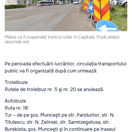
Mâine va fi suspendat traficul rutier în Capitală. Poză simbol:
deschide.md
Pe perioada efectuării lucrărilor, circulaţia transportului
public va fi organizată după cum urmează:
Troleibuze
Rutele de troleibuz nr. 5 şi nr. 20 se anulează.
Autobuze
Ruta nr. 18:
Tur – de pe şos. Munceşti pe str. Pandurilor, str. N.
Titulescu, str. N. Zelinski, str. Sarmizegetusa, str.
Burebista, şos. Munceşti şi în continuare pe traseul