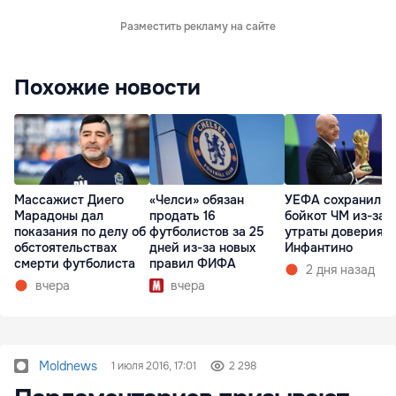
Разместить рекламу на сайте
Похожие новости
Массажист Диего
«Челси» обязан
УЕФА сохранил
Марадоны дал
продать 16
бойкот ЧМ из-за
показания по делу об
футболистов за 25
утраты доверия к
обстоятельствах
дней из-за новых
Инфантино
смерти футболиста
правил ФИФА
2 дня назад
вчера
вчера
Moldnews
1 июля 2016, 17:01
2 298