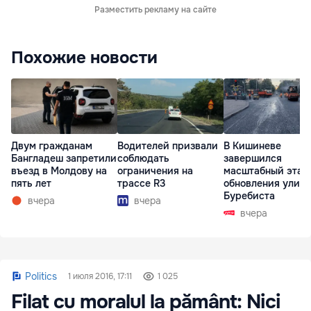
Разместить рекламу на сайте
Похожие новости
Двум гражданам
Водителей призвали
В Кишиневе
Бангладеш запретили
соблюдать
завершился
въезд в Молдову на
ограничения на
масштабный этап
пять лет
трассе R3
обновления улиц
Буребиста
вчера
вчера
вчера
Politics
1 июля 2016, 17:11
1 025
Filat cu moralul la pământ: Nici