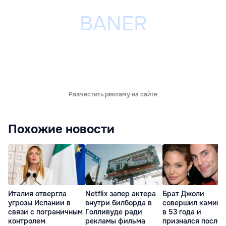
Разместить рекламу на сайте
Похожие новости
Италия отвергла
Netflix запер актера
Брат Джоли
угрозы Испании в
внутри билборда в
совершил каминг
связи с пограничным
Голливуде ради
в 53 года и
контролем
рекламы фильма
признался после