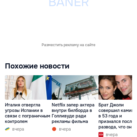
Разместить рекламу на сайте
Похожие новости
Италия отвергла
Netflix запер актера
Брат Джоли
угрозы Испании в
внутри билборда в
совершил каминг
связи с пограничным
Голливуде ради
в 53 года и
контролем
рекламы фильма
признался после
развода, что он г
вчера
вчера
вчера