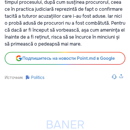
timpul procesului, după cum susținea procurorul, ceea
ce în practica judiciară reprezintă de fapt o confirmare
tacită a tuturor acuzațiilor care i-au fost aduse. Iar nici
o probă adusă de procurori nu a fost combătută. Pentru
că dacă ar fi început să vorbească, așa cum amenința el
înainte de a fi reținut, risca să se încurce în minciuni și
să primească o pedeapsă mai mare.
Подпишитесь на новости Point.md в Google
Источник
Politics