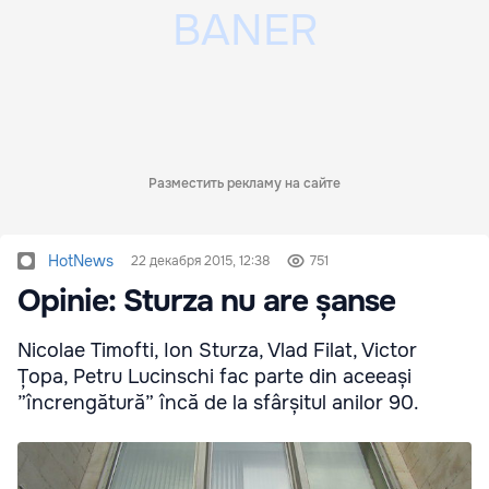
Разместить рекламу на сайте
HotNews
22 декабря 2015, 12:38
751
Opinie: Sturza nu are șanse
Nicolae Timofti, Ion Sturza, Vlad Filat, Victor
Țopa, Petru Lucinschi fac parte din aceeași
”încrengătură” încă de la sfârșitul anilor 90.