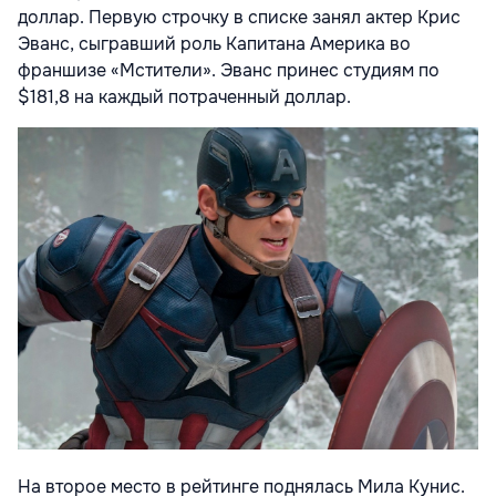
доллар. Первую строчку в списке занял актер Крис
Эванс, сыгравший роль Капитана Америка во
франшизе «Мстители». Эванс принес студиям по
$181,8 на каждый потраченный доллар.
На второе место в рейтинге поднялась Мила Кунис.