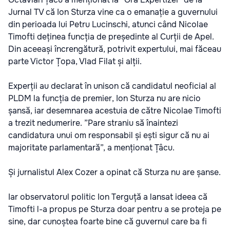
Jurnal TV că Ion Sturza vine ca o emanație a guvernului
din perioada lui Petru Lucinschi, atunci când Nicolae
Timofti deținea funcția de președinte al Curții de Apel.
Din aceeași încrengătură, potrivit expertului, mai făceau
parte Victor Țopa, Vlad Filat și alții.
Experții au declarat în unison că candidatul neoficial al
PLDM la funcția de premier, Ion Sturza nu are nicio
șansă, iar desemnarea acestuia de către Nicolae Timofti
a trezit nedumerire. ”Pare straniu să înaintezi
candidatura unui om responsabil și ești sigur că nu ai
majoritate parlamentară”, a menționat Țâcu.
Și jurnalistul Alex Cozer a opinat că Sturza nu are șanse.
Iar observatorul politic Ion Terguță a lansat ideea că
Timofti l-a propus pe Sturza doar pentru a se proteja pe
sine, dar cunoștea foarte bine că guvernul care ba fi