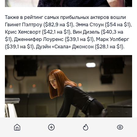
Также в рейтинг самых прибыльных актеров вошли
Гвинет Пэлтроу ($82,9 на $1), Эмма Стоун ($54 на $1),
Крис Хемсворт ($42,1 на $1), Вин Дизель ($40,3 на
$1), Дженнифер Лоуренс ($39,1 на $1), Марк Уолберг
($39,1 на $1), Дуэйн «Скала» Джонсон ($28,1 на $1).