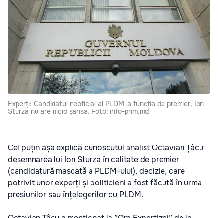
Experți: Сandidatul neoficial al PLDM la funcția de premier, Ion
Sturza nu are nicio șansă. Foto: info-prim.md
Cel puțin așa explică cunoscutul analist Octavian Țâcu
desemnarea lui Ion Sturza în calitate de premier
(candidatură mascată a PLDM-ului), decizie, care
potrivit unor experți și politicieni a fost făcută în urma
presiunilor sau înțelegerilor cu PLDM.
Octavian Țâcu a menționat la ”Ora Expertizei” de la